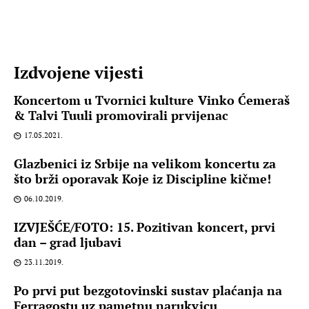
Izdvojene vijesti
Koncertom u Tvornici kulture Vinko Ćemeraš
& Talvi Tuuli promovirali prvijenac
17.05.2021.
Glazbenici iz Srbije na velikom koncertu za
što brži oporavak Koje iz Discipline kičme!
06.10.2019.
IZVJEŠĆE/FOTO: 15. Pozitivan koncert, prvi
dan – grad ljubavi
23.11.2019.
Po prvi put bezgotovinski sustav plaćanja na
Ferragostu uz pametnu narukvicu