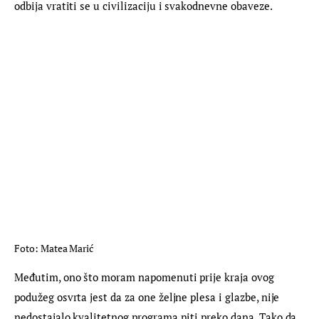
odbija vratiti se u civilizaciju i svakodnevne obaveze.
Foto: Matea Marić
Međutim, ono što moram napomenuti prije kraja ovog 
podužeg osvrta jest da za one željne plesa i glazbe, nije 
nedostajalo kvalitetnog programa niti preko dana. Tako da 