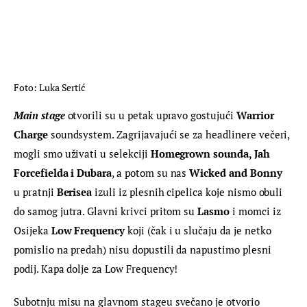
Foto: Luka Sertić
Main stage
 otvorili su u petak upravo gostujući 
Warrior 
Charge 
soundsystem. Zagrijavajući se za headlinere večeri, 
mogli smo uživati u selekciji 
Homegrown sounda, Jah 
Forcefielda i Dubara
, a potom su nas 
Wicked and Bonny
u pratnji 
Berisea
 izuli iz plesnih cipelica koje nismo obuli 
do samog jutra. Glavni krivci pritom su 
Lasmo
 i momci iz 
Osijeka 
Low Frequency
 koji (čak i u slučaju da je netko 
pomislio na predah) nisu dopustili da napustimo plesni 
podij. Kapa dolje za Low Frequency!
Subotnju misu na glavnom stageu svečano je otvorio 