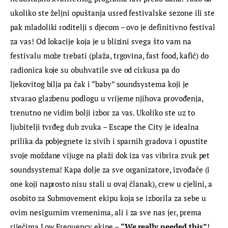
ukoliko ste željni opuštanja usred festivalske sezone ili ste 
pak mladoliki roditelji s djecom – ovo je definitivno festival 
za vas! Od lokacije koja je u blizini svega što vam na 
festivalu može trebati (plaža, trgovina, fast food, kafić) do 
radionica koje su obuhvatile sve od cirkusa pa do 
ljekovitog bilja pa čak i “baby” soundsystema koji je 
stvarao glazbenu podlogu u vrijeme njihova provođenja, 
trenutno ne vidim bolji izbor za vas. Ukoliko ste uz to 
ljubitelji tvrđeg dub zvuka – Escape the City je idealna 
prilika da pobjegnete iz sivih i sparnih gradova i opustite 
svoje moždane vijuge na plaži dok iza vas vibrira zvuk pet 
soundsystema! Kapa dolje za sve organizatore, izvođače (i 
one koji naprosto nisu stali u ovaj članak), crew u cjelini, a 
osobito za Submovement ekipu koja se izborila za sebe u 
ovim nesigurnim vremenima, ali i za sve nas jer, prema 
riječima Low Frequency ekipe – 
“We really needed this”
!