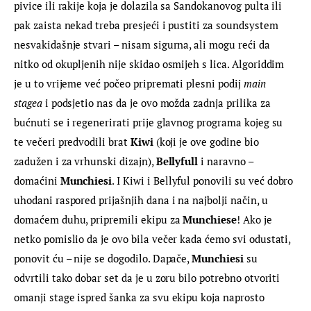
pivice ili rakije koja je dolazila sa Sandokanovog pulta ili 
pak zaista nekad treba presjeći i pustiti za soundsystem 
nesvakidašnje stvari – nisam sigurna, ali mogu reći da 
nitko od okupljenih nije skidao osmijeh s lica. Algoriddim 
je u to vrijeme već počeo pripremati plesni podij 
main 
stagea
 i podsjetio nas da je ovo možda zadnja prilika za 
bućnuti se i regenerirati prije glavnog programa kojeg su 
te večeri predvodili brat 
Kiwi
 (koji je ove godine bio 
zadužen i za vrhunski dizajn), 
Bellyfull
 i naravno – 
domaćini 
Munchiesi
. I Kiwi i Bellyful ponovili su već dobro 
uhodani raspored prijašnjih dana i na najbolji način, u 
domaćem duhu, pripremili ekipu za 
Munchiese
! Ako je 
netko pomislio da je ovo bila večer kada ćemo svi odustati, 
ponovit ću – nije se dogodilo. Dapače, 
Munchiesi 
su 
odvrtili tako dobar set da je u zoru bilo potrebno otvoriti 
omanji stage ispred šanka za svu ekipu koja naprosto 