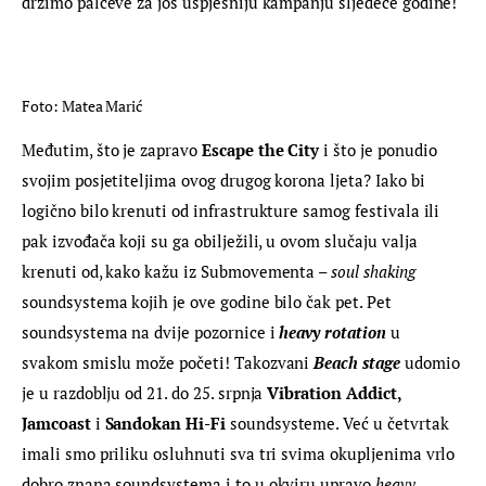
držimo palčeve za još uspješniju kampanju sljedeće godine!
Foto: Matea Marić
Međutim, što je zapravo 
Escape the City
 i što je ponudio 
svojim posjetiteljima ovog drugog korona ljeta? Iako bi 
logično bilo krenuti od infrastrukture samog festivala ili 
pak izvođača koji su ga obilježili, u ovom slučaju valja 
krenuti od, kako kažu iz Submovementa – 
soul shaking
soundsystema kojih je ove godine bilo čak pet. Pet 
soundsystema na dvije pozornice i 
heavy rotation
 u 
svakom smislu može početi! Takozvani 
Beach stage
 udomio 
je u razdoblju od 21. do 25. srpnja 
Vibration Addict, 
Jamcoast 
i
 Sandokan Hi-Fi
 soundsysteme. Već u četvrtak 
imali smo priliku osluhnuti sva tri svima okupljenima vrlo 
dobro znana soundsystema i to u okviru upravo 
heavy 