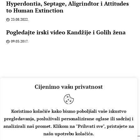
Hyperdontia, Septage, Aligrindtor i Attitudes
to Human Extinction
23.08.2022.
Pogledajte irski video Kandžije i Golih žena
09.03.2017.
Cijenimo vašu privatnost
Koristimo kolačiće kako bismo poboljšali vaše iskustvo
pregledavanja, posluživali personalizirane oglase ili sadržaj i
O NAMA
IMPRESSUM
UVJETI KORIŠTENJA
analizirali naš promet. Klikom na "Prihvati sve", pristajete na
našu upotrebu kolačića.