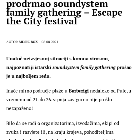
prodrmao soundystem
family gathering – Escape
the City festival
AUTOR
MUSIC BOX
08.08.2021.
Unatoč neizvjesnoj situaciji s korona virusom, 
najpoznatiji istarski 
soundsystem family gathering
 prošao 
je u najboljem redu.
Inače mirno područje plaže u 
Barbarigi
 nedaleko od Pule, u 
vremenu od 21. do 26. srpnja zasigurno nije prošlo 
nezapaženo!
Bilo da se radi o organizatorima, izvođačima, ekipi od 
zvuka i rasvjete ili, na kraju krajeva, pohoditeljima 