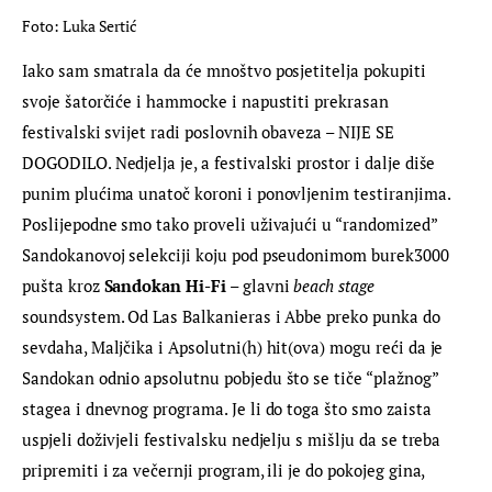
Foto: Luka Sertić
Iako sam smatrala da će mnoštvo posjetitelja pokupiti 
svoje šatorčiće i hammocke i napustiti prekrasan 
festivalski svijet radi poslovnih obaveza – NIJE SE 
DOGODILO. Nedjelja je, a festivalski prostor i dalje diše 
punim plućima unatoč koroni i ponovljenim testiranjima. 
Poslijepodne smo tako proveli uživajući u “randomized” 
Sandokanovoj selekciji koju pod pseudonimom burek3000 
pušta kroz 
Sandokan Hi-Fi
 – glavni 
beach stage
soundsystem. Od Las Balkanieras i Abbe preko punka do 
sevdaha, Maljčika i Apsolutni(h) hit(ova) mogu reći da je 
Sandokan odnio apsolutnu pobjedu što se tiče “plažnog” 
stagea i dnevnog programa. Je li do toga što smo zaista 
uspjeli doživjeli festivalsku nedjelju s mišlju da se treba 
pripremiti i za večernji program, ili je do pokojeg gina, 