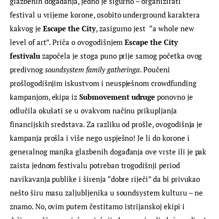
glazbenih događanja, jedno je sigurno – organizirati 
festival u vrijeme korone, osobito underground karaktera 
kakvog je 
Escape the City
, zasigurno jest  “a whole new 
level of art”. Priča o ovogodišnjem 
Escape the City 
festivalu
 započela je stoga puno prije samog početka ovog 
predivnog 
soundsystem family gatheringa
. Poučeni 
prošlogodišnjim iskustvom i neuspješnom crowdfunding 
kampanjom, ekipa iz 
Submovement udruge
 ponovno je 
odlučila okušati se u ovakvom načinu prikupljanja 
financijskih sredstava. Za razliku od prošle, ovogodišnja je 
kampanja prošla i više nego uspješno! Je li do korone i 
generalnog manjka glazbenih događanja ove vrste ili je pak 
zaista jednom festivalu potreban trogodišnji period 
navikavanja publike i širenja “dobre riječi” da bi privukao 
nešto širu masu zaljubljenika u soundsystem kulturu – ne 
znamo. No, ovim putem čestitamo istrijanskoj ekipi i 