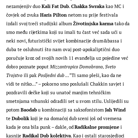
nezamjenjiv duo 
Kali Fat Dub
. 
Chakka Swraka
 kao MC i 
čovjek od zvuka 
Haris Pilton
 netom su prije festivala 
izdali svoj treći studijski album 
Životinjska karma
 tako da 
smo među rijetkima koji su imali tu čast već sada ući u 
neki novi, futuristički svijet kombinacije drum&bassa i 
duba te osluhnuti što nam ovaj post-apokaliptični duo 
poručuje kroz od svojih novih 11 evanđelja uz pojedine već 
dobro poznate poput 
Mizzantropico Domobrano, Sveto 
Trojstvo 
ili pak
 Posljedni dub ..
. “Ti samo pleši, kao da ne 
vidi te nitko…” – pokorno smo poslušali Chakkin savjet i 
pozdravili dečke koji su unatoč manjim tehničkim 
smetnjama vrhunski odradili set u svom stilu. Uslijedili su 
potom 
Baodab
 u kombinaciji sa saksofonistom 
Jah Wind
te 
Dubolik
 koji je na domaćoj dub sceni još od vremena 
kada je ona bila punk – dakle, od 
Radikalne promjene
 i 
kasnije 
Radikal Dub kolektiva
. Kao i ostali starosjedioci 