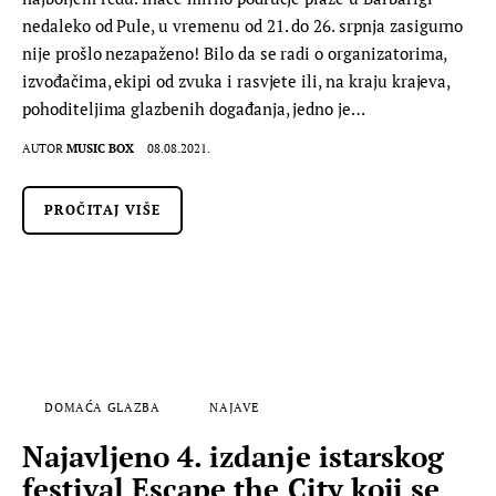
nedaleko od Pule, u vremenu od 21. do 26. srpnja zasigurno
nije prošlo nezapaženo! Bilo da se radi o organizatorima,
izvođačima, ekipi od zvuka i rasvjete ili, na kraju krajeva,
pohoditeljima glazbenih događanja, jedno je…
AUTOR
MUSIC BOX
08.08.2021.
PROČITAJ VIŠE
DOMAĆA GLAZBA
NAJAVE
Najavljeno 4. izdanje istarskog
festival Escape the City koji se