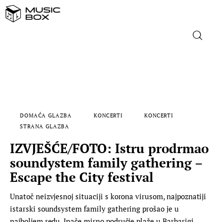
NASLOVNICA
DOMAĆA GLAZBA
DOMAĆA GLAZBA
KONCERTI
KONCERTI
STRANA GLAZBA
STRANA GLAZBA
IZVJEŠĆE/FOTO: Istru prodrmao
FILM
soundystem family gathering –
MUSIC BOX
Escape the City festival
Unatoč neizvjesnoj situaciji s korona virusom, najpoznatiji
istarski soundsystem family gathering prošao je u
najboljem redu. Inače mirno područje plaže u Barbarigi