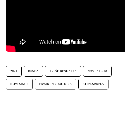
2021
BUNDA
KREŠO BENGALKA
NOVI ALBUM
NOVI SINGL
PRVAK TVRDOG ĐIRA
STIPE SRDELA