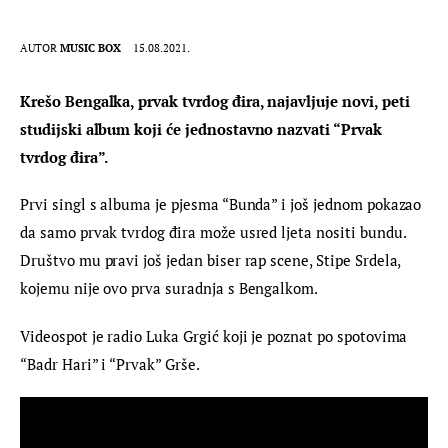
AUTOR
MUSIC BOX
15.08.2021.
Krešo Bengalka, prvak tvrdog đira, najavljuje novi, peti 
studijski album koji će jednostavno nazvati “Prvak 
tvrdog đira”.
Prvi singl s albuma je pjesma “Bunda” i još jednom pokazao 
da samo prvak tvrdog đira može usred ljeta nositi bundu. 
Društvo mu pravi još jedan biser rap scene, Stipe Srdela, 
kojemu nije ovo prva suradnja s Bengalkom.
Videospot je radio Luka Grgić koji je poznat po spotovima 
“Badr Hari” i “Prvak” Grše.