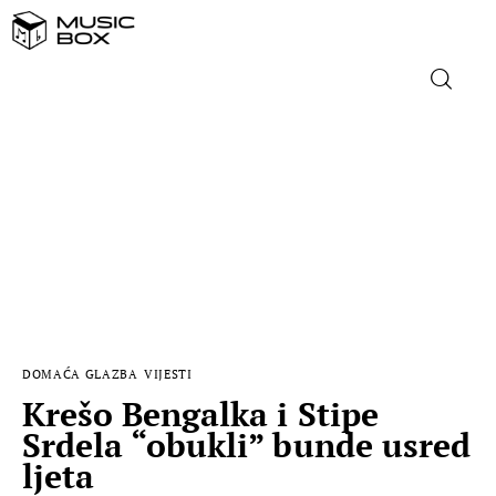
NASLOVNICA
DOMAĆA GLAZBA
STRANA GLAZBA
FILM
DOMAĆA GLAZBA
VIJESTI
MUSIC BOX
Krešo Bengalka i Stipe
Srdela “obukli” bunde usred
ljeta