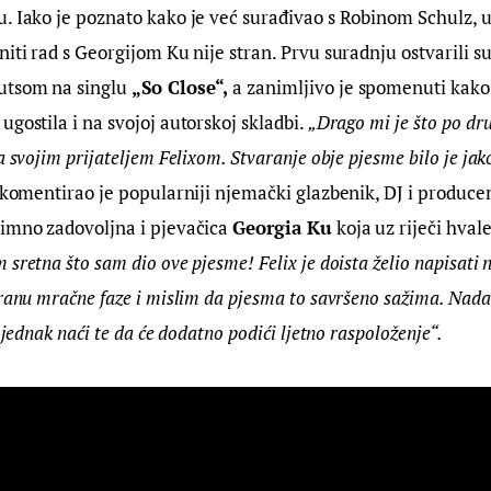
u. Iako je poznato kako je već surađivao s Robinom Schulz,
niti rad s Georgijom Ku nije stran. Prvu suradnju ostvarili 
utsom na singlu
 „So Close“,
 a zanimljivo je spomenuti kako 
gostila i na svojoj autorskoj skladbi. 
„Drago mi je što po dru
a svojim prijateljem Felixom. Stvaranje obje pjesme bilo je jak
 komentirao je popularniji njemački glazbenik, DJ i producen
imno zadovoljna i pjevačica 
Georgia Ku
 koja uz riječi hval
 sretna što sam dio ove pjesme! Felix je doista želio napisati n
tranu mračne faze i mislim da pjesma to savršeno sažima. Nadam
a jednak naći te da će dodatno podići ljetno raspoloženje“.