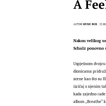
A Fee
AUTOR
MUSIC BOX
22.08
Nakon velikog us
Schulz ponovno su
Uspješnom dvojcu 
dionicama pridruž
scene kao što su Il
izričaj s njenim t
kada zajedno rade 
album „Breathe“ ko