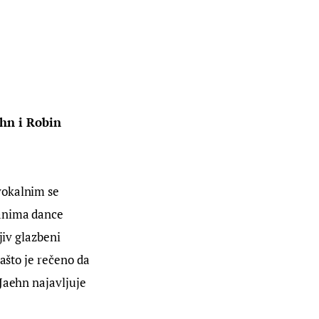
hn i Robin 
vokalnim se 
kanima dance 
jiv glazbeni 
ašto je rečeno da 
Jaehn najavljuje 