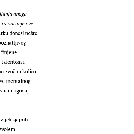
pijanja onoga 
u stvaranje ove 
tku donosi nešto 
poznatljivog 
ačinjene 
 talentom i 
nu zvučnu kulisu. 
tive mentalnog 
zvučni ugođaj 
ijek sjajnih 
 svojem 