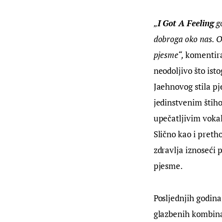
„
I Got A Feeling
 g
dobroga oko nas. Os
pjesme“, 
komentira
neodoljivo što ist
Jaehnovog stila pj
jedinstvenim štih
upečatljivim voka
Slično kao i pretho
zdravlja iznoseći 
pjesme.
Posljednjih godina
glazbenih kombinac