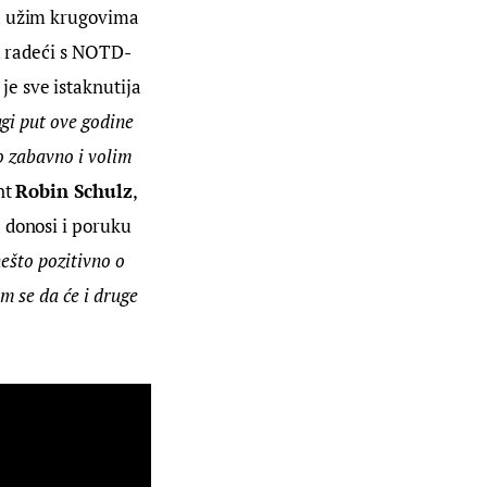
 u užim krugovima 
su radeći s NOTD-
je sve istaknutija 
gi put ove godine 
o zabavno i volim 
t 
Robin Schulz
, 
e donosi i poruku 
ešto pozitivno o 
 se da će i druge 