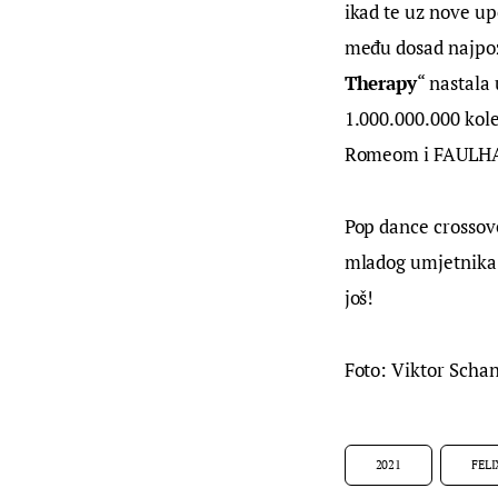
ikad te uz nove up
među dosad najpoz
Therapy
“ nastala
1.000.000.000 kol
Romeom i FAULHABE
Pop dance crossov
mladog umjetnika 
još!
Foto: Viktor Scha
2021
FELI