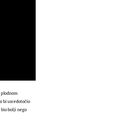
o plodnom 
o bi usredotočio 
bio bolji nego 