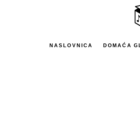
NASLOVNICA
DOMAĆA GLAZBA
STRANA GLAZBA
NASLOVNICA
DOMAĆA G
FILM
MUSIC BOX