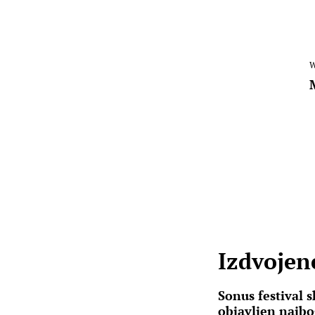
W
Izdvojene
Sonus festival 
objavljen najbo