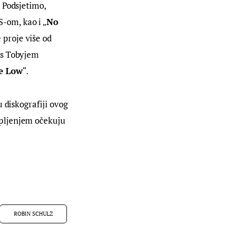
 Podsjetimo, 
-om, kao i „
No 
proje više od 
 s Tobyjem 
e Low
“.
u diskografiji ovog 
pljenjem očekuju 
ROBIN SCHULZ