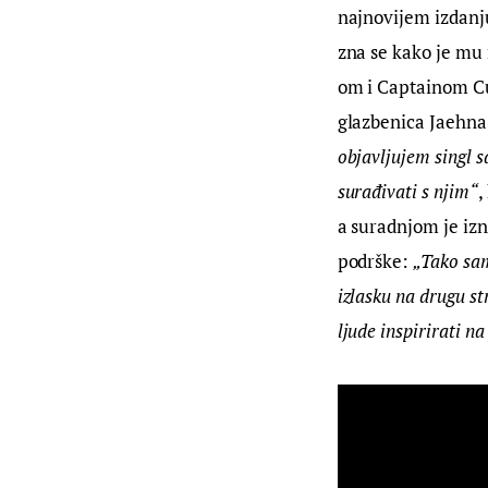
najnovijem izdanj
zna se kako je mu 
om i Captainom C
glazbenica Jaehna u
objavljujem singl s
surađivati s njim“
,
a suradnjom je izn
podrške: 
„Tako sam
izlasku na drugu s
ljude inspirirati n