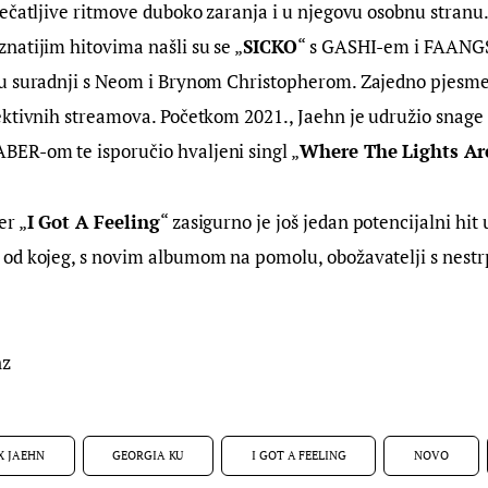
ečatljive ritmove duboko zaranja i u njegovu osobnu stranu.
natijim hitovima našli su se „
SICKO
“ s GASHI-em i FAANGS
 u suradnji s Neom i Brynom Christopherom. Zajedno pjesme 
ektivnih streamova. Početkom 2021., Jaehn je udružio snage
R-om te isporučio hvaljeni singl „
Where The Lights Ar
er „
I Got A Feeling
“ zasigurno je još jedan potencijalni hit 
od kojeg, s novim albumom na pomolu, obožavatelji s nestr
nz
X JAEHN
GEORGIA KU
I GOT A FEELING
NOVO