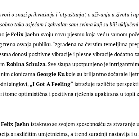
ovori o snazi prihvaćanja i ‘otpuštanja’, o uživanju u životu i u
obno tako osjećam i zahvalan sam svima koji su bili uključeni 
o je 
Felix Jaehn 
svoju novu pjesmu koja već u samom poče
og trena osvaja publiku. Izgrađena na čvrstim temeljima pre
esma donosi pozitivne vibracije i plesne vibracije dodatno z
om
 Robina Schulza
. Sve skupa upotpunjeno je intrigantnim
lnim dionicama 
Georgie Ku
 koje su briljantno dočarale ljet
dni singlovi, 
„I Got A Feeling“
 istražuje različite perspek
pri tome optimistična i pozitivna rješenja upakirana u topli 
 
Felix Jaehn 
istaknuo se
svojom sposobnošću za stvaranje uv
ija s različitim umjetnicima, a trend suradnji nastavlja i u