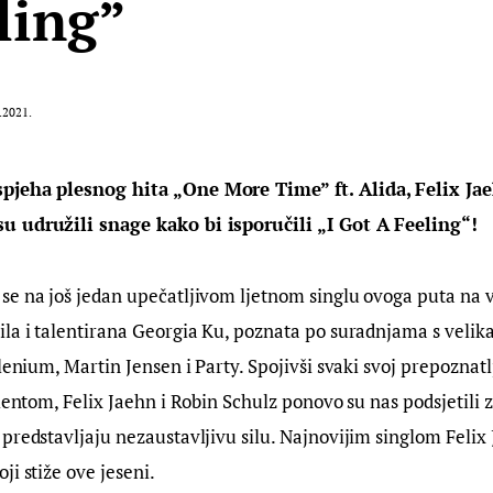
ling”
.2021.
pjeha plesnog hita „One More Time” ft. Alida, Felix Jae
 udružili snage kako bi isporučili „I Got A Feeling“! 
se na još jedan upečatljivom ljetnom singlu ovoga puta na 
ila i talentirana Georgia Ku, poznata po suradnjama s veli
lenium, Martin Jensen i Party. Spojivši svaki svoj prepoznatl
alentom, Felix Jaehn i Robin Schulz ponovo su nas podsjetili z
predstavljaju nezaustavljivu silu. Najnovijim singlom Felix 
ji stiže ove jeseni.