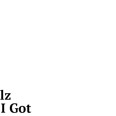
lz
“I Got