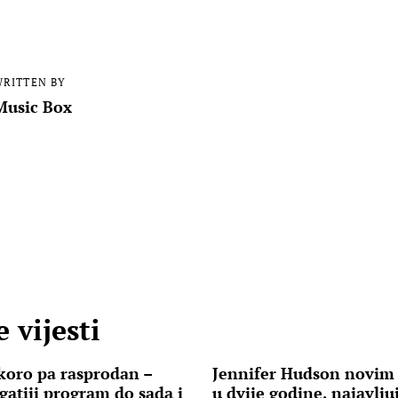
RITTEN BY
Music Box
 vijesti
skoro pa rasprodan –
Jennifer Hudson novim
gatiji program do sada i
u dvije godine, najavlj