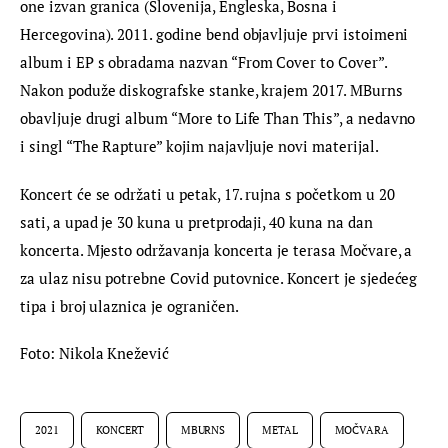
one izvan granica (Slovenija, Engleska, Bosna i 
Hercegovina). 2011. godine bend objavljuje prvi istoimeni 
album i EP s obradama nazvan “From Cover to Cover”. 
Nakon poduže diskografske stanke, krajem 2017. MBurns 
obavljuje drugi album “More to Life Than This”, a nedavno 
i singl “The Rapture” kojim najavljuje novi materijal.
Koncert će se održati u petak, 17. rujna s početkom u 20 
sati, a upad je 30 kuna u pretprodaji, 40 kuna na dan 
koncerta. Mjesto održavanja koncerta je terasa Močvare, a 
za ulaz nisu potrebne Covid putovnice. Koncert je sjedećeg 
tipa i broj ulaznica je ograničen.
Foto: Nikola Knežević
2021
KONCERT
MBURNS
METAL
MOČVARA