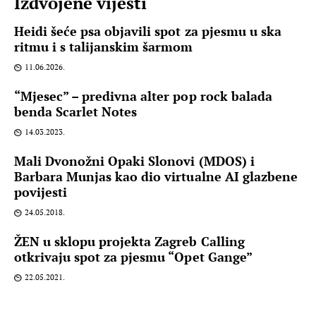
Izdvojene vijesti
Heidi šeće psa objavili spot za pjesmu u ska
ritmu i s talijanskim šarmom
11.06.2026.
“Mjesec” – predivna alter pop rock balada
benda Scarlet Notes
14.03.2023.
Mali Dvonožni Opaki Slonovi (MDOS) i
Barbara Munjas kao dio virtualne AI glazbene
povijesti
24.05.2018.
ŽEN u sklopu projekta Zagreb Calling
otkrivaju spot za pjesmu “Opet Gange”
22.05.2021.