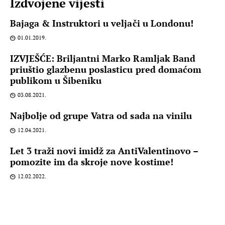
Izdvojene vijesti
Bajaga & Instruktori u veljači u Londonu!
01.01.2019.
IZVJEŠĆE: Briljantni Marko Ramljak Band
priuštio glazbenu poslasticu pred domaćom
publikom u Šibeniku
03.08.2021.
Najbolje od grupe Vatra od sada na vinilu
12.04.2021.
Let 3 traži novi imidž za AntiValentinovo –
pomozite im da skroje nove kostime!
12.02.2022.