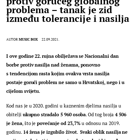
protiv gorućeg globalnog
problema – tanak je zid
između tolerancije i nasilja
AUTOR
MUSIC BOX
22.09.2021.
I ove godine 22. rujna obilježava se Nacionalni dan 
borbe protiv nasilja nad ženama, ponovno 
s tendencijom rasta kojim ovakva vrsta nasilja 
postaje gorući problem ne samo u Hrvatskoj, nego i u 
cijelom svijetu.
Kod nas je u 2020. godini u kaznenim djelima nasilja u 
obitelji 
ukupno stradalo 5 960 osoba
. Od tog broja
 4 506 
je žena
, što je 
povećanje od 23,7% 
u odnosu na 2019. 
godinu. 
14 žena je izgubilo život
.  
Svaki oblik nasilja ne 