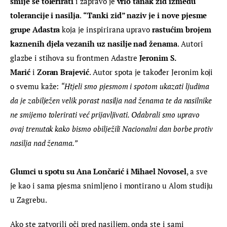
smije se tolerirati
 i zapravo je
 vrlo tanak zid između 
tolerancije i nasilja
. 
“Tanki zid” naziv je i nove pjesme 
grupe Adastra
 koja je inspirirana upravo
 rastućim brojem 
kaznenih djela vezanih uz nasilje nad ženama
. Autori 
glazbe i stihova su frontmen Adastre 
Jeronim S. 
Marić
 i
 Zoran Brajević
. Autor spota je također Jeronim koji 
o svemu kaže: 
“Htjeli smo pjesmom i spotom ukazati ljudima 
da je zabilježen velik porast nasilja nad ženama te da nasilnike 
ne smijemo tolerirati već prijavljivati. Odabrali smo upravo 
ovaj trenutak kako bismo obilježili Nacionalni dan borbe protiv 
nasilja nad ženama.”
Glumci u spotu su Ana Lončarić i Mihael Novosel
, a sve 
je kao i sama pjesma snimljeno i montirano u Alom studiju 
u Zagrebu.
Ako ste zatvorili oči pred nasiljem, onda ste i sami 