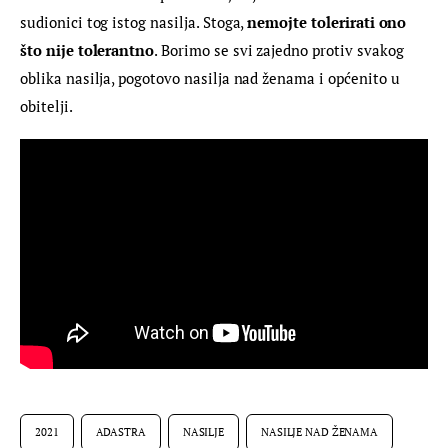
sudionici tog istog nasilja. Stoga, 
nemojte tolerirati ono 
što nije tolerantno
. Borimo se svi zajedno protiv svakog 
oblika nasilja, pogotovo nasilja nad ženama i općenito u 
obitelji.
2021
ADASTRA
NASILJE
NASILJE NAD ŽENAMA