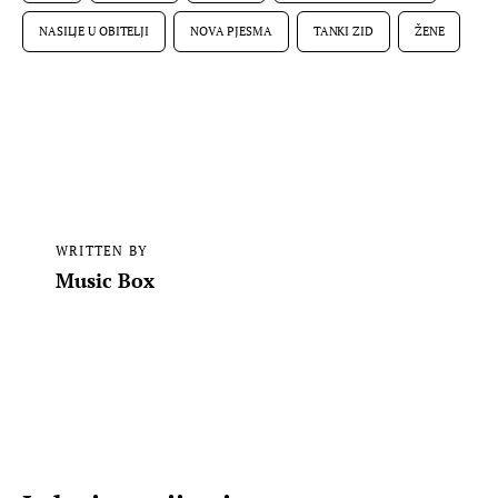
NASILJE U OBITELJI
NOVA PJESMA
TANKI ZID
ŽENE
WRITTEN BY
Music Box