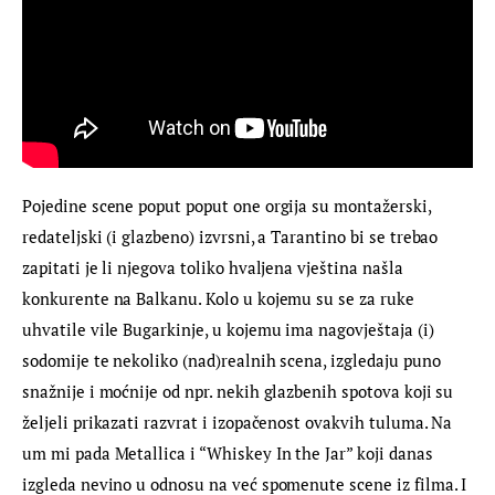
Pojedine scene poput poput one orgija su montažerski, 
redateljski (i glazbeno) izvrsni, a Tarantino bi se trebao 
zapitati je li njegova toliko hvaljena vještina našla 
konkurente na Balkanu. Kolo u kojemu su se za ruke 
uhvatile vile Bugarkinje, u kojemu ima nagovještaja (i) 
sodomije te nekoliko (nad)realnih scena, izgledaju puno 
snažnije i moćnije od npr. nekih glazbenih spotova koji su 
željeli prikazati razvrat i izopačenost ovakvih tuluma. Na 
um mi pada Metallica i “Whiskey In the Jar” koji danas 
izgleda nevino u odnosu na već spomenute scene iz filma. I 