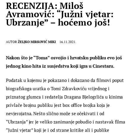
RECENZIJA: Miloš
Avramović: “Južni vjetar:
Ubrzanje” – hoćemo još!
AUTOR
ŽELJKO MIRKOVIĆ MIKI
16.11.2021.
Nakon što je “Toma” osvojio i hrvatsku publiku evo još 
jednog kino hita iz susjedstva koji igra u Cinestaru.
Podatak u kojemu je pokazano i dokazano da filmovi poput 
biografskoga uratka o Tomi Zdravkoviću vrijednog i 
priznatog glumca i redatelja Dragana Bjelogrlića u kinima 
privlače brojnu publiku jest box office brojka koja je 
nevjerojatna. Nešto slično može se očekivati i od 
“Ubrzanja” jer je veliko zanimanje pobudio i nastavak filma 
“Južni vjetar” koji je i od strane kritike ali i publike 