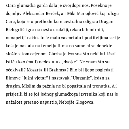
stara glumačka garda dala je svoj doprinos. Posebno je 
dojmljiv Aleksandar Berček, a i Miki Manojlović koji ulogu 
Cara, koju je u prethodniku maestralno odigrao Dragan 
Bjelogrlić, igra na nešto drukčiji, rekao bih mirniji, 
nenapetiji način. To je malo zasmetalo i pratiteljima serije 
koja je nastala na temelju filma no samo bi se donekle 
složio s tom ocjenom. Glazba je izvrsna što neki kritičari 
ističu kao (mali) nedostatak „dvojke“. Ne znam što su 
očekivali? Mozarta ili Brahmsa? Bilo bi lijepo pogledati 
filmove “Južni vjetar” i nastavak, “Ubrzanje”, jedan za 
drugim. Mislim da pažnja ne bi popuštala ni trenutka. A i 
prisjetili bi se još jednog glumačkoga izvrsnika koji nas je 
nažalost prerano napustio, Nebojše Glogovca.