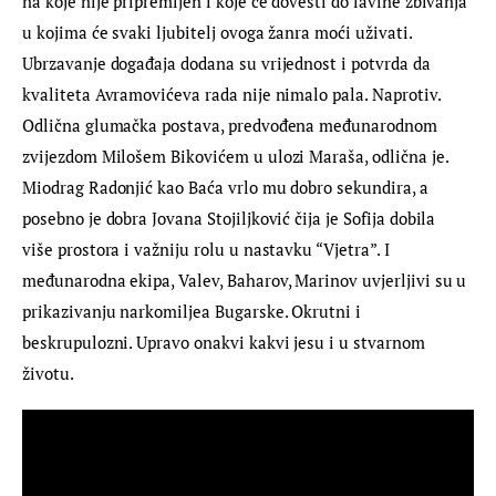
na koje nije pripremljen i koje će dovesti do lavine zbivanja 
u kojima će svaki ljubitelj ovoga žanra moći uživati. 
Ubrzavanje događaja dodana su vrijednost i potvrda da 
kvaliteta Avramovićeva rada nije nimalo pala. Naprotiv. 
Odlična glumačka postava, predvođena međunarodnom 
zvijezdom Milošem Bikovićem u ulozi Maraša, odlična je. 
Miodrag Radonjić kao Baća vrlo mu dobro sekundira, a 
posebno je dobra Jovana Stojiljković čija je Sofija dobila 
više prostora i važniju rolu u nastavku “Vjetra”. I 
međunarodna ekipa, Valev, Baharov, Marinov uvjerljivi su u 
prikazivanju narkomiljea Bugarske. Okrutni i 
beskrupulozni. Upravo onakvi kakvi jesu i u stvarnom 
životu.