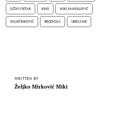
JUŽNI VJETAR
KINO
MIKI MANOJLOVIĆ
MILOŠ BIKOVIĆ
RECENZIJA
UBRZANJE
WRITTEN BY
Željko Mirković Miki