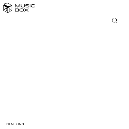
NASLOVNICA
DOMAĆA GLAZBA
STRANA GLAZBA
FILM
MUSIC BOX
FILM
KINO