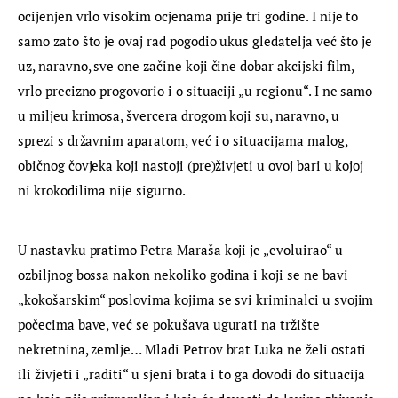
ocijenjen vrlo visokim ocjenama prije tri godine. I nije to 
samo zato što je ovaj rad pogodio ukus gledatelja već što je 
uz, naravno, sve one začine koji čine dobar akcijski film, 
vrlo precizno progovorio i o situaciji „u regionu“. I ne samo 
u miljeu krimosa, švercera drogom koji su, naravno, u 
sprezi s državnim aparatom, već i o situacijama malog, 
običnog čovjeka koji nastoji (pre)živjeti u ovoj bari u kojoj 
ni krokodilima nije sigurno.
U nastavku pratimo Petra Maraša koji je „evoluirao“ u 
ozbiljnog bossa nakon nekoliko godina i koji se ne bavi 
„kokošarskim“ poslovima kojima se svi kriminalci u svojim 
počecima bave, već se pokušava ugurati na tržište 
nekretnina, zemlje… Mlađi Petrov brat Luka ne želi ostati 
ili živjeti i „raditi“ u sjeni brata i to ga dovodi do situacija 