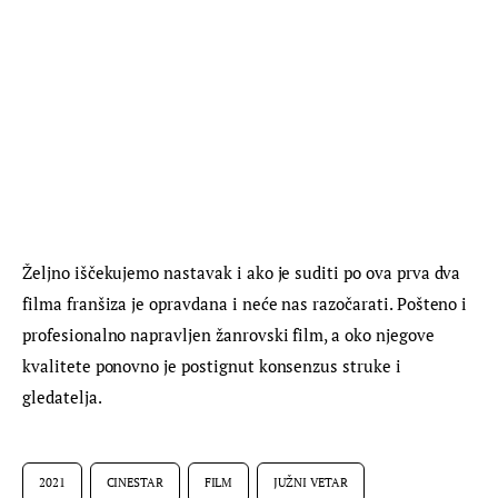
Željno iščekujemo nastavak i ako je suditi po ova prva dva 
filma franšiza je opravdana i neće nas razočarati. Pošteno i 
profesionalno napravljen žanrovski film, a oko njegove 
kvalitete ponovno je postignut konsenzus struke i 
gledatelja.
2021
CINESTAR
FILM
JUŽNI VETAR