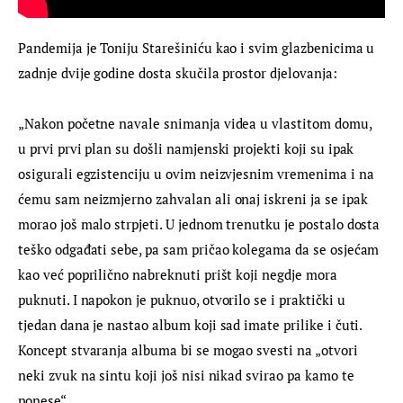
Pandemija je Toniju Starešiniću kao i svim glazbenicima u 
zadnje dvije godine dosta skučila prostor djelovanja:
„Nakon početne navale snimanja videa u vlastitom domu, 
u prvi prvi plan su došli namjenski projekti koji su ipak 
osigurali egzistenciju u ovim neizvjesnim vremenima i na 
ćemu sam neizmjerno zahvalan ali onaj iskreni ja se ipak 
morao još malo strpjeti. U jednom trenutku je postalo dosta 
teško odgađati sebe, pa sam pričao kolegama da se osjećam 
kao već poprilično nabreknuti prišt koji negdje mora 
puknuti. I napokon je puknuo, otvorilo se i praktički u 
tjedan dana je nastao album koji sad imate prilike i čuti. 
Koncept stvaranja albuma bi se mogao svesti na „otvori 
neki zvuk na sintu koji još nisi nikad svirao pa kamo te 
ponese“.