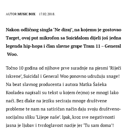
AUTOR
MUSIC BOX
17.02.2018.
Nakon odličnog singla ‘Ne diraj’, na kojemu je gostovao 
Target, ovaj put mikrofon sa Suicidalom dijeli još jedna 
legenda hip-hopa i član slavne grupe Tram 11 – General 
 Woo. 
Točno 10 godina od njihove prve suradnje na pjesmi ‘Riječi 
iskrene’, Suicidal i General Woo ponovno udružuju snage! 
Na beat slavnog producenta i autora Matka Šašeka 
Kooladea napisali su tekst u kojem će(mo) se mnogi lako 
naći. Bez dlake na jeziku seciraju mnoge društvene 
probleme te nam na satiričan način daju svoju društveno-
socijalnu sliku ‘Lijepe naše’. Ipak, kroz sve negativnosti 
jasna je ljubav i tvrdoglavost nacije jer ‘Tu sam doma’!