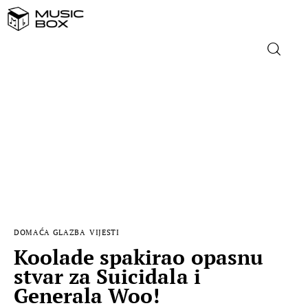
NASLOVNICA
DOMAĆA GLAZBA
STRANA GLAZBA
FILM
DOMAĆA GLAZBA
VIJESTI
MUSIC BOX
Koolade spakirao opasnu
stvar za Suicidala i
Generala Woo!