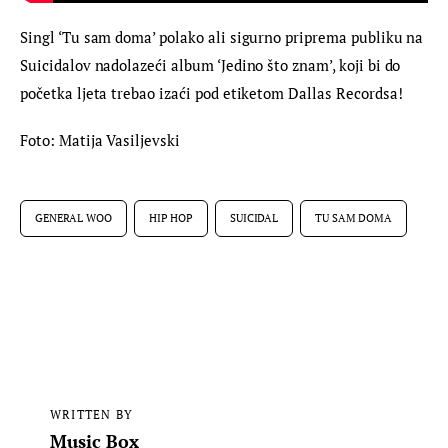
Singl ‘Tu sam doma’ polako ali sigurno priprema publiku na 
Suicidalov nadolazeći album ‘Jedino što znam’, koji bi do 
početka ljeta trebao izaći pod etiketom Dallas Recordsa!
Foto: Matija Vasiljevski
GENERAL WOO
HIP HOP
SUICIDAL
TU SAM DOMA
WRITTEN BY
Music Box