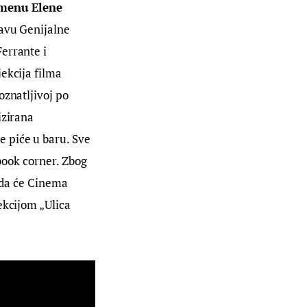
omenu Elene 
tavu Genijalne 
Ferrante i 
ekcija filma 
znatljivoj po 
izirana 
e piće u baru. Sve 
 book corner. Zbog 
t da će Cinema 
ekcijom „Ulica 