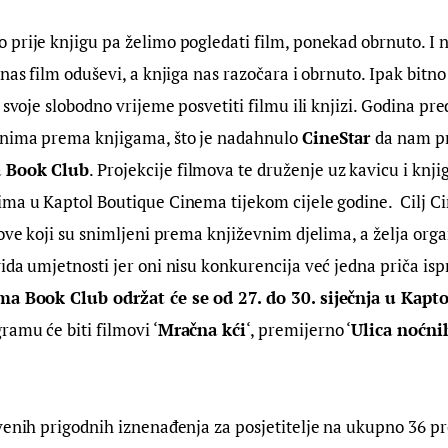
prije knjigu pa želimo pogledati film, ponekad obrnuto. I ni
nas film oduševi, a knjiga nas razočara i obrnuto. Ipak bitno 
 svoje slobodno vrijeme posvetiti filmu ili knjizi. Godina pr
nima prema knjigama, što je nadahnulo 
CineStar 
da nam pr
 Book Club
. Projekcije filmova te druženje uz kavicu i knji
ima u Kaptol Boutique Cinema tijekom cijele godine.  Cilj 
move koji su snimljeni prema književnim djelima, a želja orga
ida umjetnosti jer oni nisu konkurencija već jedna priča ispr
ma Book Club održat će se od 27. do 30. siječnja u Kapt
gramu će biti filmovi ‘
Mračna kći
‘, premijerno ‘
Ulica noćni
venih prigodnih iznenađenja za posjetitelje na ukupno 36 pro