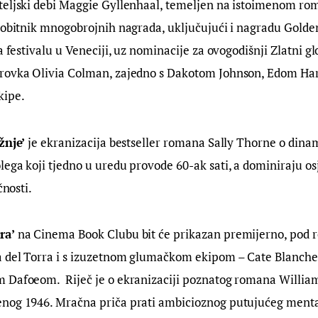
teljski debi Maggie Gyllenhaal, temeljen na istoimenom ro
dobitnik mnogobrojnih nagrada, uključujući i nagradu Golden
a festivalu u Veneciji, uz nominacije za ovogodišnji Zlatni g
rovka Olivia Colman, zajedno s Dakotom Johnson, Edom Har
kipe.
žnje’
 je ekranizacija bestseller romana Sally Thorne o din
ega koji tjedno u uredu provode 60-ak sati, a dominiraju osj
čnosti.
ra’
 na Cinema Book Clubu bit će prikazan premijerno, pod 
 del Torra i s izuzetnom glumačkom ekipom – Cate Blanchet
 Dafoeom.  Riječ je o ekranizaciji poznatog romana Willia
nog 1946. Mračna priča prati ambicioznog putujućeg mental