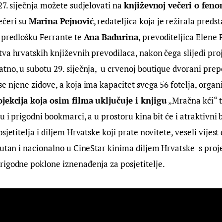
27. siječnja možete sudjelovati na 
književnoj večeri o fen
ečeri su 
Marina Pejnović
, redateljica koja je režirala preds
 predlošku Ferrante te 
Ana Badurina
, prevoditeljica Elene 
va hrvatskih književnih prevodilaca, nakon čega slijedi proj
tno, u subotu 29. siječnja,  u crvenoj boutique dvorani prepo
e njene zidove, a koja ima kapacitet svega 56 fotelja, organ
jekcija koja osim filma uključuje i knjigu
 „Mračna kći“ t
u i prigodni bookmarci, a u prostoru kina bit će i atraktivni
sjetitelja i diljem Hrvatske koji prate novitete, veseli vijes
sutan i nacionalno u CineStar kinima diljem Hrvatske  s proj
rigodne poklone iznenađenja za posjetitelje.