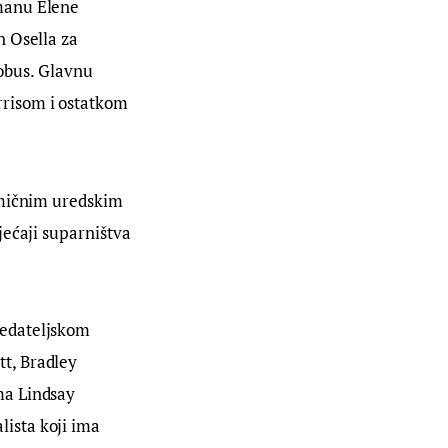
manu Elene 
 Osella za 
lobus. Glavnu 
risom i ostatkom 
amičnim uredskim 
ećaji suparništva 
redateljskom 
t, Bradley 
ma Lindsay 
ista koji ima 