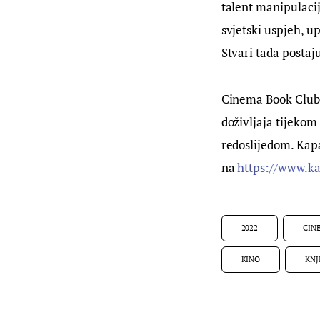
talent manipulacij
svjetski uspjeh, up
Stvari tada postaj
Cinema Book Club n
doživljaja tijekom 
redoslijedom. Kapa
na 
https://www.k
2022
CIN
KINO
KNJ