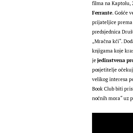
filma na Kaptolu, 
Ferrante
. Gošće v
prijateljice prema
predsjednica Društ
„Mračna kći“. Doda
knjigama koje kras
je 
jedinstvena pro
posjetitelje očekuj
velikog interesa po
Book Club biti pri
noćnih mora“ uz p