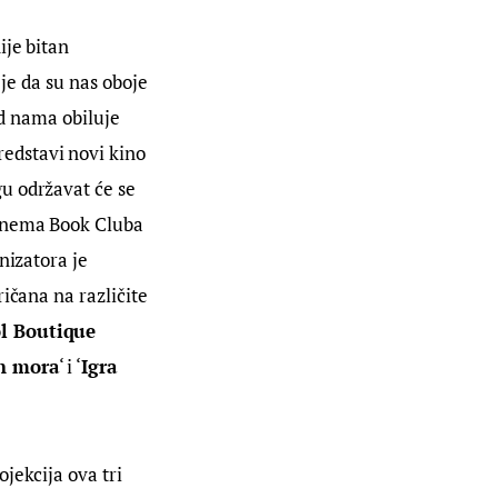
je bitan 
je da su nas oboje 
ed nama obiluje 
edstavi novi kino 
gu održavat će se 
Cinema Book Cluba 
nizatora je 
ičana na različite 
ol Boutique 
h mora
‘ i ‘
Igra 
jekcija ova tri 