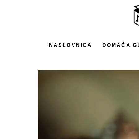
NASLOVNICA
DOMAĆA GLAZBA
STRANA GLAZBA
NASLOVNICA
DOMAĆA G
FILM
MUSIC BOX