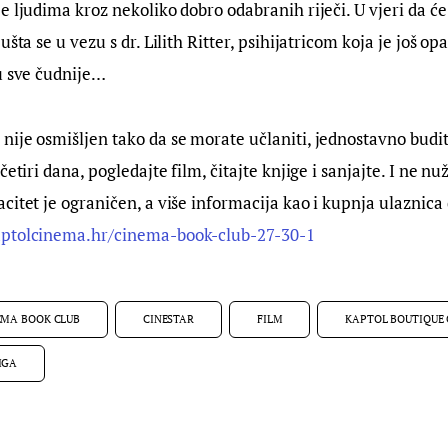
e ljudima kroz nekoliko dobro odabranih riječi. U vjeri da će
ušta se u vezu s dr. Lilith Ritter, psihijatricom koja je još opa
u sve čudnije…
ije osmišljen tako da se morate učlaniti, jednostavno budit
četiri dana, pogledajte film, čitajte knjige i sanjajte. I ne nu
citet je ograničen, a više informacija kao i kupnja ulaznica 
aptolcinema.hr/cinema-book-club-27-30-1
EMA BOOK CLUB
CINESTAR
FILM
KAPTOL BOUTIQUE
IGA