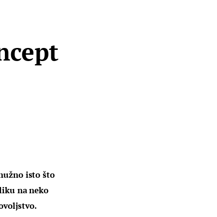
ncept
nužno isto što 
iliku na neko 
voljstvo.