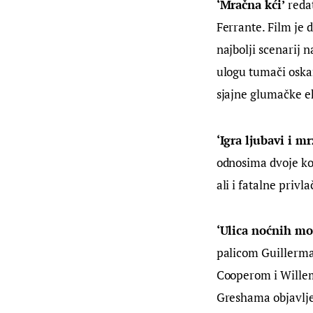
‘Mračna kći’
 reda
Ferrante. Film je 
najbolji scenarij n
ulogu tumači oska
sjajne glumačke e
‘Igra ljubavi i mr
odnosima dvoje kol
ali i fatalne privla
‘Ulica noćnih mo
palicom Guillerma
Cooperom i Willem
Greshama objavlje