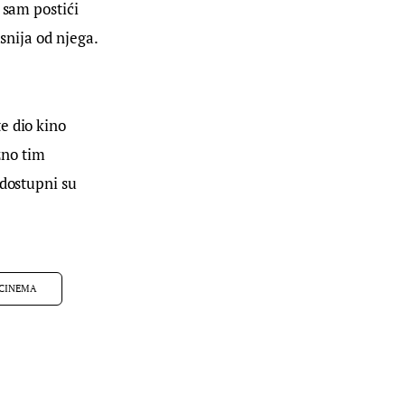
 sam postići 
snija od njega. 
e dio kino 
žno tim 
dostupni su 
 CINEMA