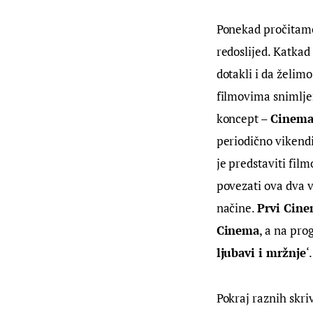
Ponekad pročitamo 
redoslijed. Katkad 
dotakli i da želimo
filmovima snimlje
koncept – 
Cinema
periodično vikend
je predstaviti fil
povezati ova dva v
načine. 
Prvi Cine
Cinema
, a na pro
ljubavi i mržnje
‘.
Pokraj raznih skri