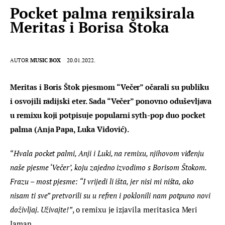
Pocket palma remiksirala
Meritas i Borisa Štoka
AUTOR
MUSIC BOX
20.01.2022.
Meritas i Boris Štok pjesmom “Večer” očarali su publiku 
i osvojili radijski eter. Sada “Večer” ponovno oduševljava 
u remixu koji potpisuje popularni syth-pop duo pocket 
palma (Anja Papa, Luka Vidović).
“
Hvala pocket palmi, Anji i Luki, na remixu, njihovom viđenju 
naše pjesme ‘Večer’, koju zajedno izvodimo s Borisom Štokom. 
Frazu – most pjesme: “I vrijedi li išta, jer nisi mi ništa, ako 
nisam ti sve” pretvorili su u refren i poklonili nam potpuno novi 
doživljaj. Uživajte!”
, o remixu je izjavila meritasica Meri 
Jaman.