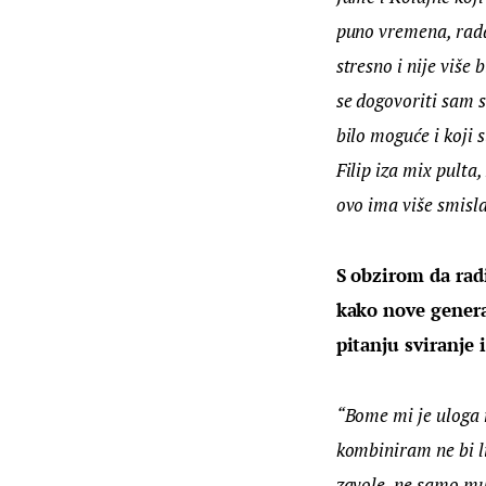
puno vremena, rada i
stresno i nije više
se dogovoriti sam s
bilo moguće i koji 
Filip iza mix pulta,
ovo ima više smisla
S obzirom da radi
kako nove genera
pitanju sviranje
“Bome mi je uloga n
kombiniram ne bi li
zavole, ne samo muz