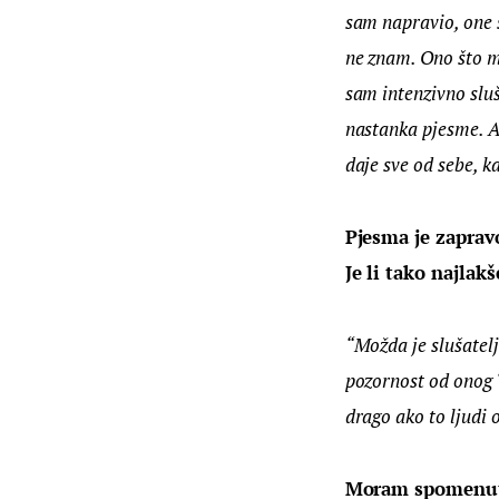
sam napravio, one s
ne znam. Ono što mo
sam intenzivno sluš
nastanka pjesme. Ah
daje sve od sebe, kad
Pjesma je zaprav
Je li tako najlak
“Možda je slušatel
pozornost od onog “b
drago ako to ljudi o
Moram spomenuti 