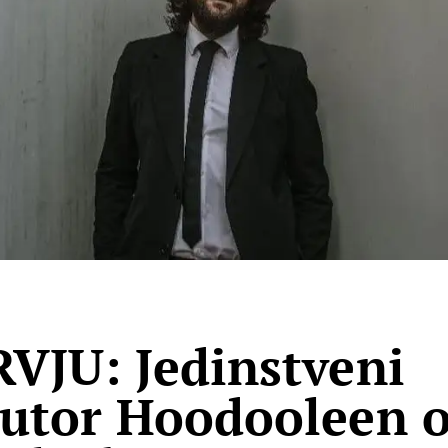
VJU: Jedinstveni
utor Hoodooleen 