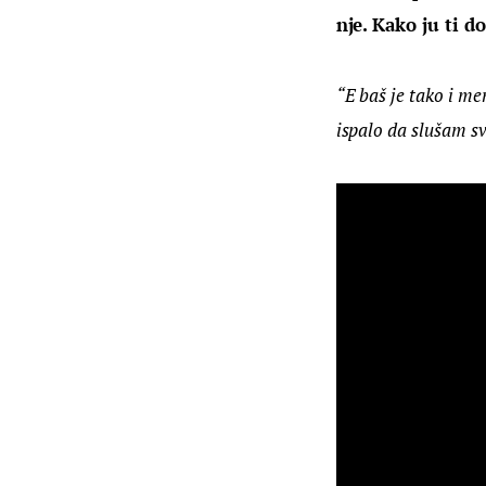
nje. Kako ju ti d
“E baš je tako i men
ispalo da slušam s