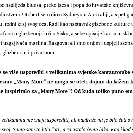
od naslijeđa bluesa, preko jazza i popa do hrvatske književnos
dinstveno! Robert se rodio u Sydneyu u Australiji, a s pet godi
u, rodni kraj svog oca. Radi kao nastavnik glazbene kulture u
ksofona u glazbenoj školi u Sisku, a sebe opisuje kao oca, sklad
 i uzgajivača maslina. Razgovarali smo s njim i uspjeli saznat
, glazbenom i privatnom.
 se više usporedbi s velikanima svjetske kantautorske s
jesmu „Many More“ ne mogu se oteti dojmu da kažem k
o te inspiriralo za „Many More“? Od kuda toliko puno e
m velikanima me znaju usporediti, ali najdraže mi je bilo čuti ov
am svoj. Samo sam to htio čuti , a za ostalo ćemo lako. Kao i kod