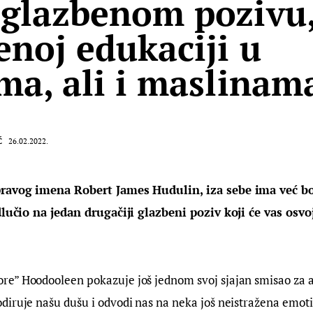
glazbenom pozivu
enoj edukaciji u
ma, ali i maslinam
Ć
26.02.2022.
pravog imena Robert James Hudulin, iza sebe ima već b
odlučio na jedan drugačiji glazbeni poziv koji će vas osvoj
e” Hoodooleen pokazuje još jednom svoj sjajan smisao za a
diruje našu dušu i odvodi nas na neka još neistražena emoti