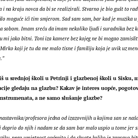
 na kraju novca da bi se realizirali. Stvarno je bio gušt to radit
 bilo moguće ići tim smjerom. Sad sam sam, bar kad je muzika u 
a sobom. Imam sreću da imam nekoliko ljudi i suradnika bez ko
su mi jako bitni. Toni iza kamere bez kojeg ne bi mogao zamisli
 Mirko koji je tu da me malo tisne i familiju koja je uvik uz men
.”
š u srednjoj školi u Petrinji i glazbenoj školi u Sisku, m
cije gledaju na glazbu? Kakav je interes uopće, pogotov
 instrumenata, a ne samo slušanje glazbe?
astavnika/profesora jedna od izazovnijih u kojima san se naša
 doprio do njih i nadam se da sam bar malo uspio u tome jer st
iku, nego umjetnost općenito i da shvate koliko je zapravo bit