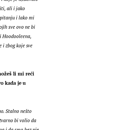
i, ali i jako 
pitanju i lako mi 
jih sve ovo ne bi 
ti Hoodooleena, 
e i zbog koje sve 
ožeš li mi reći 
o kada je u 
o. Stalno nešto  
varno bi volio da 
na i da smo bez nje 