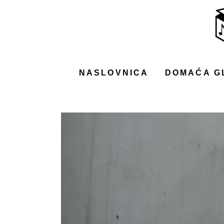
NASLOVNICA
DOMAĆA GLAZBA
STRANA GLAZBA
NASLOVNICA
DOMAĆA G
FILM
MUSIC BOX