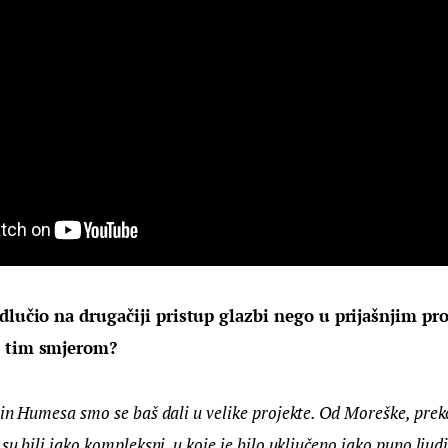
dlučio na drugačiji pristup glazbi nego u prijašnjim pro
š tim smjerom?
olin Humesa smo se baš dali u velike projekte. Od Moreške, pre
su bili jako kompleksni, u koje je bilo uključeno jako puno ljudi 