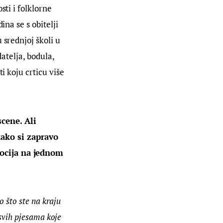
ti i folklorne 
na se s obitelji 
 srednjoj školi u 
atelja, bodula, 
i koju crticu više 
cene. Ali 
ako si zapravo 
mocija na jednom 
o što ste na kraju 
 svih pjesama koje 