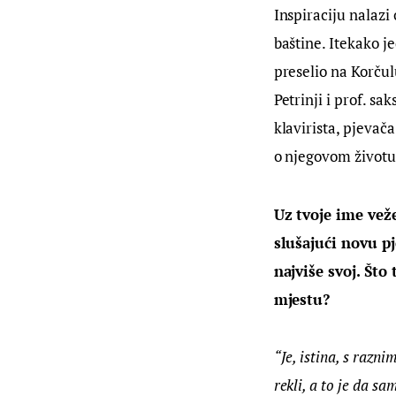
Inspiraciju nalazi 
baštine. Itekako je
preselio na Korčul
Petrinji i prof. sa
klavirista, pjevača
o njegovom životu
Uz tvoje ime veže
slušajući novu p
najviše svoj. Št
mjestu?
“Je, istina, s razni
rekli, a to je da s