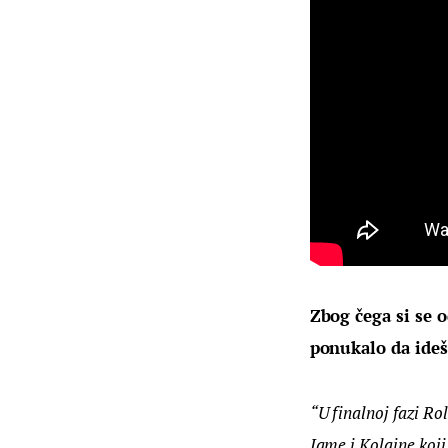
Zbog čega si se o
ponukalo da ide
“U finalnoj fazi R
Jame i Kolajne koji 