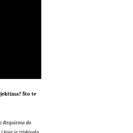
jektima? Što te 
ko Requiema do 
i koje je iziskivalo 