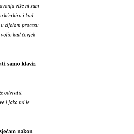
šavanja više ni sam 
 kćerkicu i kad 
 u cijelom procesu 
volio kad čovjek 
ti samo klavir. 
e odvratit 
ve i jako mi je 
osjećam nakon 