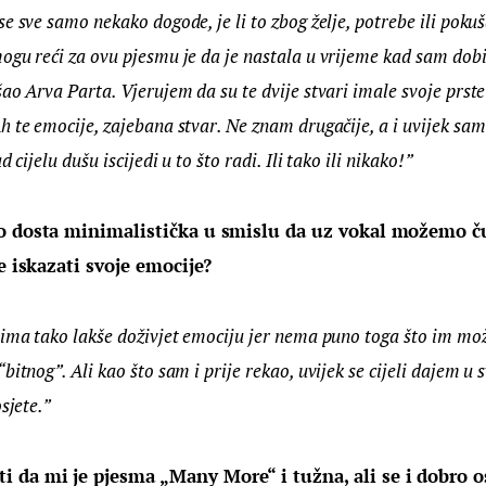
e sve samo nekako dogode, je li to zbog želje, potrebe ili poku
gu reći za ovu pjesmu je da je nastala u vrijeme kad sam dobio
ao Arva Parta. Vjerujem da su te dvije stvari imale svoje prste
 te emocije, zajebana stvar. Ne znam drugačije, a i uvijek sam 
 cijelu dušu iscijedi u to što radi. Ili tako ili nikako!”
o dosta minimalistička u smislu da uz vokal možemo ču
še iskazati svoje emocije?
jima tako lakše doživjet emociju jer nema puno toga što im mož
itnog”. Ali kao što sam i prije rekao, uvijek se cijeli dajem u s
sjete.”
da mi je pjesma „Many More“ i tužna, ali se i dobro 