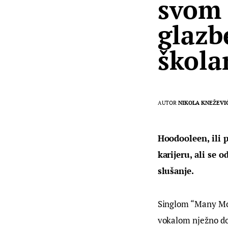
svom 
glazb
škola
AUTOR
NIKOLA KNEŽEVI
Hoodooleen, ili 
karijeru, ali se 
slušanje.
Singlom “Many Mor
vokalom nježno do