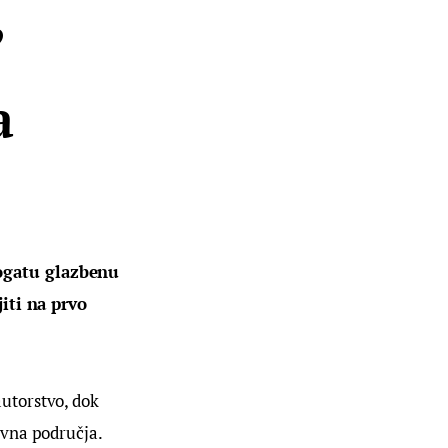
,
a
ogatu glazbenu 
iti na prvo 
utorstvo, dok 
vna područja. 