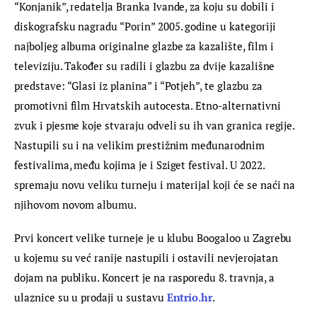
“Konjanik”, redatelja Branka Ivande, za koju su dobili i 
diskografsku nagradu “Porin” 2005. godine u kategoriji 
najboljeg albuma originalne glazbe za kazalište, film i 
televiziju. Također su radili i glazbu za dvije kazališne 
predstave: “Glasi iz planina” i “Potjeh”, te glazbu za 
promotivni film Hrvatskih autocesta. Etno-alternativni 
zvuk i pjesme koje stvaraju odveli su ih van granica regije. 
Nastupili su i na velikim prestižnim međunarodnim 
festivalima, među kojima je i Sziget festival. U 2022. 
spremaju novu veliku turneju i materijal koji će se naći na 
njihovom novom albumu.
Prvi koncert velike turneje je u klubu Boogaloo u Zagrebu 
u kojemu su već ranije nastupili i ostavili nevjerojatan 
dojam na publiku. Koncert je na rasporedu 8. travnja, a 
ulaznice su u prodaji u sustavu 
Entrio.hr
.