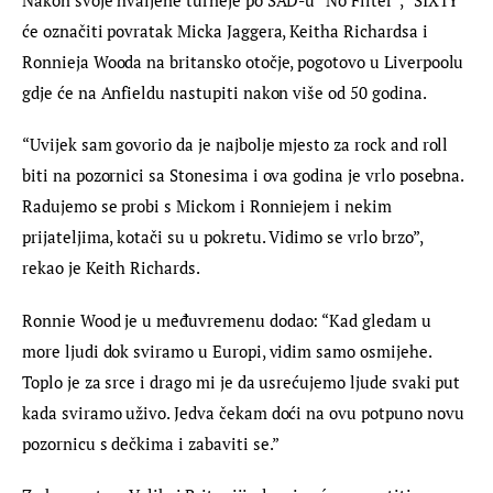
će označiti povratak Micka Jaggera, Keitha Richardsa i 
Ronnieja Wooda na britansko otočje, pogotovo u Liverpoolu 
gdje će na Anfieldu nastupiti nakon više od 50 godina.
“Uvijek sam govorio da je najbolje mjesto za rock and roll 
biti na pozornici sa Stonesima i ova godina je vrlo posebna. 
Radujemo se probi s Mickom i Ronniejem i nekim 
prijateljima, kotači su u pokretu. Vidimo se vrlo brzo”, 
rekao je Keith Richards.
Ronnie Wood je u međuvremenu dodao: “Kad gledam u 
more ljudi dok sviramo u Europi, vidim samo osmijehe. 
Toplo je za srce i drago mi je da usrećujemo ljude svaki put 
kada sviramo uživo. Jedva čekam doći na ovu potpuno novu 
pozornicu s dečkima i zabaviti se.”