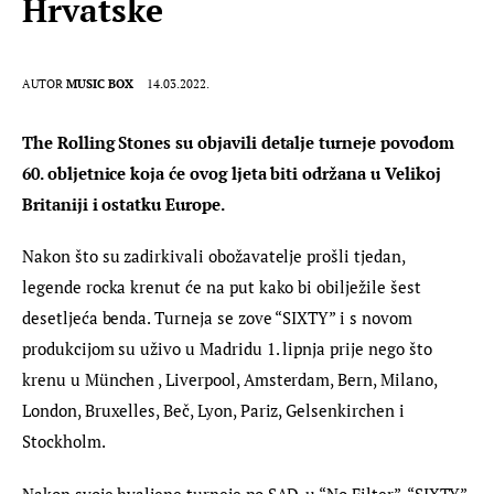
Hrvatske
AUTOR
MUSIC BOX
14.03.2022.
The Rolling Stones su objavili detalje turneje povodom 
60. obljetnice koja će ovog ljeta biti održana u Velikoj 
Britaniji i ostatku Europe. 
Nakon što su zadirkivali obožavatelje prošli tjedan, 
legende rocka krenut će na put kako bi obilježile šest 
desetljeća benda. Turneja se zove “SIXTY” i s novom 
produkcijom su uživo u Madridu 1. lipnja prije nego što 
krenu u München , Liverpool, Amsterdam, Bern, Milano, 
London, Bruxelles, Beč, Lyon, Pariz, Gelsenkirchen i 
Stockholm.
Nakon svoje hvaljene turneje po SAD-u “No Filter”, “SIXTY” 