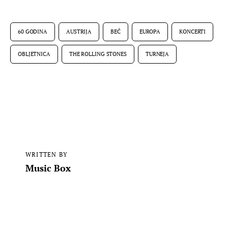
60 GODINA
AUSTRIJA
BEČ
EUROPA
KONCERTI
OBLJETNICA
THE ROLLING STONES
TURNEJA
WRITTEN BY
Music Box