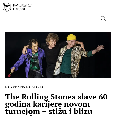
NASLOVNICA
DOMAĆA GLAZBA
STRANA GLAZBA
FILM
NAJAVE
STRANA GLAZBA
MUSIC BOX
The Rolling Stones slave 60
godina karijere novom
turnejom – stižu i blizu