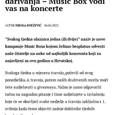
darivanja – Music Box vodi
vas na koncerte
AUTOR
NIKOLA KNEŽEVIĆ
04.04.2022.
“Svakog tjedna ulaznica jedna (ili dvije)” naziv je nove 
kampanje Music Boxa kojom želimo besplatno odvesti 
naše čitatelje na neke od najboljih koncerata koji su 
najavljeni za ovu godinu u Hrvatskoj.
Svakoga tjedna u mjesecu travnju, počevši od ovog 
ponedjeljka, 4. travnja, putem naših društvenih mreža moći 
ćete sudjelovati u giveawayu. Važno je samo odgovoriti 
točno na nagradno pitanje i time sudjelujete u izvlačenju 
koje će se obavljati svake nedjelje u travnju zaključno s 1. 
svibnja kada ćemo objaviti zadnje dobitnike tjednih 