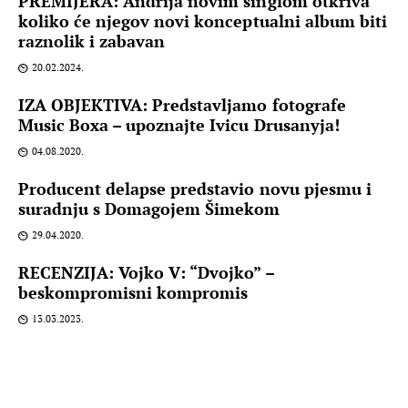
PREMIJERA: Andrija novim singlom otkriva
koliko će njegov novi konceptualni album biti
raznolik i zabavan
20.02.2024.
IZA OBJEKTIVA: Predstavljamo fotografe
Music Boxa – upoznajte Ivicu Drusanyja!
04.08.2020.
Producent delapse predstavio novu pjesmu i
suradnju s Domagojem Šimekom
29.04.2020.
RECENZIJA: Vojko V: “Dvojko” –
beskompromisni kompromis
13.03.2023.