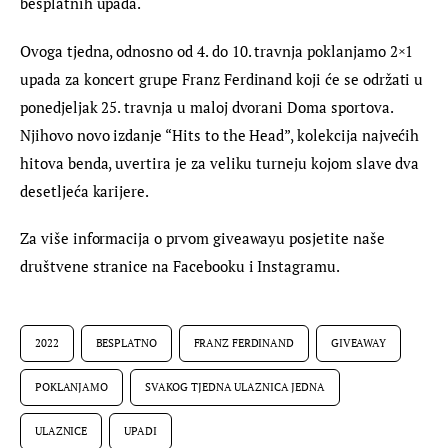
besplatnih upada.
Ovoga tjedna, odnosno od 4. do 10. travnja poklanjamo 2×1 
upada za koncert grupe Franz Ferdinand koji će se održati u 
ponedjeljak 25. travnja u maloj dvorani Doma sportova. 
Njihovo novo izdanje “Hits to the Head”, kolekcija najvećih 
hitova benda, uvertira je za veliku turneju kojom slave dva 
desetljeća karijere.
Za više informacija o prvom giveawayu posjetite naše 
društvene stranice na Facebooku i Instagramu.
2022
BESPLATNO
FRANZ FERDINAND
GIVEAWAY
POKLANJAMO
SVAKOG TJEDNA ULAZNICA JEDNA
ULAZNICE
UPADI