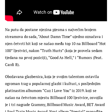
Na putu da postane njezina pjesma s najvećim brojem 
streamova do sada, “About Damn Time” ujedno označava i 
njen četvrti hit koji se našao među top 10 na Billboard “Hot 
100” ljestvici, nakon “Truth Hurts” (koja je provela sedam 
tjedana na prvoj poziciji), “Good As Hell,” i “Rumors (Feat. 
Cardi B).
Obožavana glazbenica, koja je svojim talentom ostavila 
ogroman trag u popularnoj glazbi i kulturi, s posljednjim 
platinastim albumom “Cuz I Love You” iz 2019. koji se 
našao na četvrtom mjestu Billboard 100 ljestvice, osvojila 
je i tri nagrade Grammy, Billboard Music Award, BET Award 
i Soul Train Music Award. Novi album “Special” pronađite 