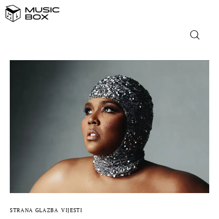
NASLOVNICA
DOMAĆA GLAZBA
STRANA GLAZBA
FILM
MUSIC BOX
STRANA GLAZBA
VIJESTI