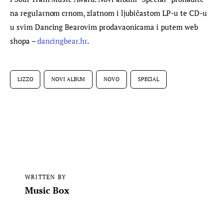
na regularnom crnom, zlatnom i ljubičastom LP-u te CD-u 
u svim Dancing Bearovim prodavaonicama i putem web 
shopa – 
dancingbear.hr
.
LIZZO
NOVI ALBUM
NOVO
SPECIAL
WRITTEN BY
Music Box