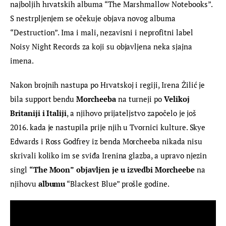
najboljih hrvatskih albuma “The Marshmallow Notebooks”. 
S nestrpljenjem se očekuje objava novog albuma 
“Destruction”. Ima i mali, nezavisni i neprofitni label 
Noisy Night Records za koji su objavljena neka sjajna 
imena.
Nakon brojnih nastupa po Hrvatskoj i regiji, Irena Žilić je 
bila support bendu 
Morcheeba
 na turneji po 
Velikoj 
Britaniji i Italiji
, a njihovo prijateljstvo započelo je još 
2016. kada je nastupila prije njih u Tvornici kulture. Skye 
Edwards i Ross Godfrey iz benda Morcheeba nikada nisu 
skrivali koliko im se sviđa Irenina glazba, a upravo njezin 
singl 
“The Moon”
objavljen je u izvedbi Morcheebe
 na 
njihovu 
albumu
 “Blackest Blue” prošle godine.