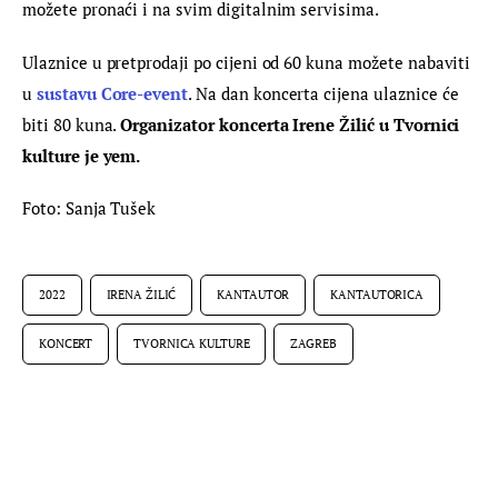
možete pronaći i na svim digitalnim servisima.
Ulaznice u pretprodaji po cijeni od 60 kuna možete nabaviti 
u 
sustavu Core-event
. Na dan koncerta cijena ulaznice će 
biti 80 kuna. 
Organizator koncerta Irene Žilić u Tvornici 
kulture je yem.
Foto: Sanja Tušek
2022
IRENA ŽILIĆ
KANTAUTOR
KANTAUTORICA
KONCERT
TVORNICA KULTURE
ZAGREB