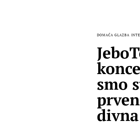
DOMAĆA GLAZBA
INTE
JeboT
konce
smo s
prvens
divna