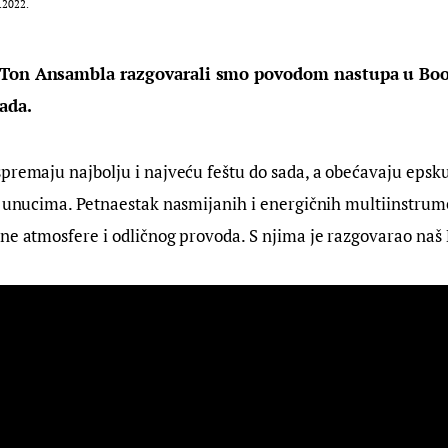
.2022.
oTon Ansambla razgovarali smo povodom nastupa u Boo
ada.
premaju najbolju i najveću feštu do sada, a obećavaju epsku 
m unucima. Petnaestak nasmijanih i energičnih multiinstrume
ne atmosfere i odličnog provoda. S njima je razgovarao naš 