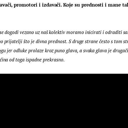
avači, promotori i izdavači. Koje su prednosti i mane ta
se dogodi vezano uz naš kolektiv moramo inicirati i odraditi s
o prijatelji što je divna prednost. S druge strane često s tom s
 jer odluke prolaze kroz puno glava, a svaka glava je drugačij
ećina od toga ispadne prekrasno.