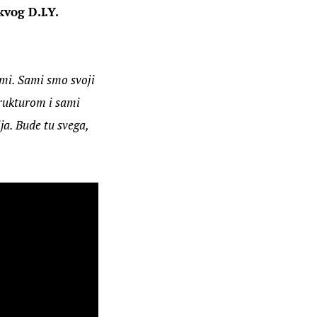
kvog D.I.Y. 
ami. Sami smo svoji 
trukturom i sami 
a. Bude tu svega, 