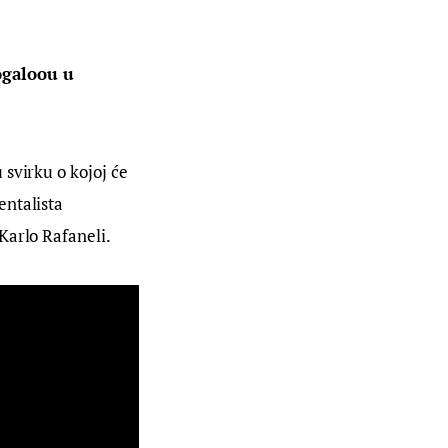
galoou u 
svirku o kojoj će 
ntalista 
Karlo Rafaneli.