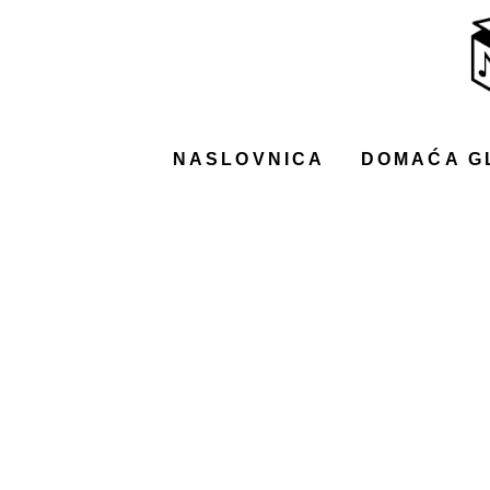
NASLOVNICA
DOMAĆA GLAZBA
STRANA GLAZBA
NASLOVNICA
DOMAĆA G
FILM
MUSIC BOX