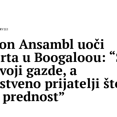
RVJUI
on Ansambl uoči
rta u Boogaloou: 
voji gazde, a
tveno prijatelji št
 prednost”