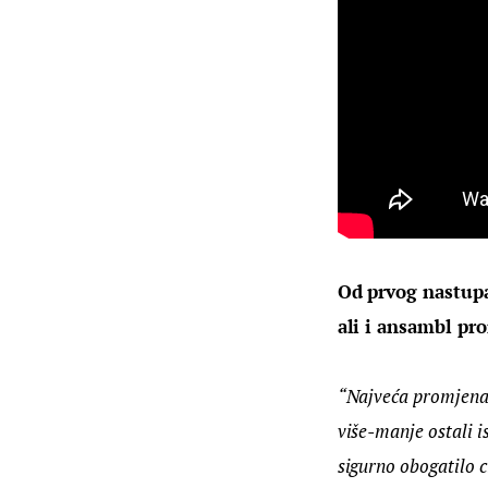
Od prvog nastupa
ali i ansambl pr
“Najveća promjena 
više-manje ostali i
sigurno obogatilo ci