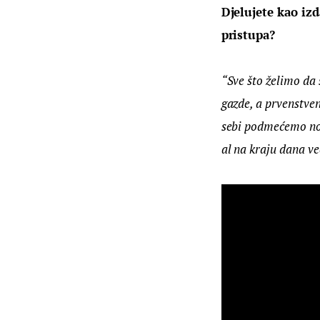
Djelujete kao izd
pristupa?
“Sve što želimo da 
gazde, a prvenstven
sebi podmećemo nogu
al na kraju dana v