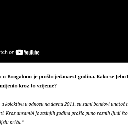
 u Boogaloou je prošlo jedanaest godina. Kako se JeboT
omijenio kroz to vrijeme?
u kolektivu u odnosu na davnu 2011. su sami bendovi unatoč to
sti. Kroz ansambl je zadnjih godina prošlo puno raznih ljudi što
jelu priču.”