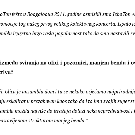
Ton fešte u Boogaloouu 2011. godine osmislili smo JeboTon 
romocije tog našeg prvog velikog kolektivnog koncerta. Ispalo j
amblu izuzetno brzo rasla popularnost tako da smo nastavili svi
a između sviranja na ulici i pozornici, manjem bendu i 
ktivu?
. Ulica je ansamblu dom i tu se nekako osjećamo najprirodnije.
aju eskalirat u prezabavan kaos tako da i to ima svojih super s
ambla možda najviše do izražaja dolazi neka nepredvidivost i 
 postavljenom strukturom manjeg benda.”