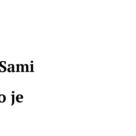
“Sami
o je