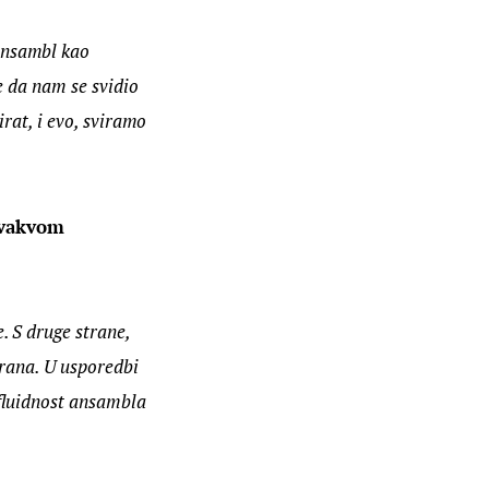
Ansambl kao 
e da nam se svidio 
rat, i evo, sviramo 
ovakvom 
 S druge strane, 
trana. U usporedbi 
fluidnost ansambla 