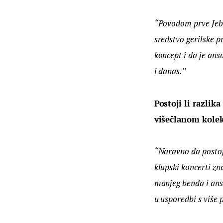
“Povodom prve Jebo
sredstvo gerilske p
koncept i da je ans
i danas.”
Postoji li razlik
višečlanom kole
“Naravno da postoji
klupski koncerti zn
manjeg benda i ans
u usporedbi s više