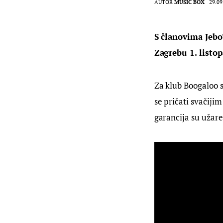
AUTOR
MUSIC BOX
29.09
S članovima Jeb
Zagrebu 1. listop
Za klub Boogaloo s
se pričati svačiji
garancija su užare