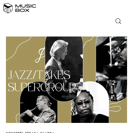
NASLOVNICA
DOMAĆA GLAZBA
STRANA GLAZBA
FILM
MUSIC BOX