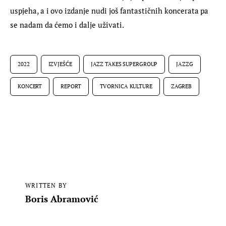
uspjeha, a i ovo izdanje nudi još fantastičnih koncerata pa 
se nadam da ćemo i dalje uživati.
2022
IZVJEŠĆE
JAZZ TAKES SUPERGROUP
JAZZG
KONCERT
REPORT
TVORNICA KULTURE
ZAGREB
WRITTEN BY
Boris Abramović