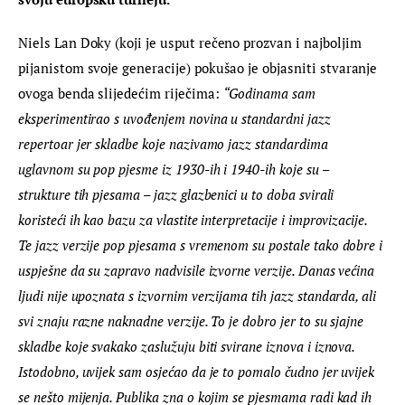
Niels Lan Doky (koji je usput rečeno prozvan i najboljim 
pijanistom svoje generacije) pokušao je objasniti stvaranje 
ovoga benda slijedećim riječima: 
“Godinama sam 
eksperimentirao s uvođenjem novina u standardni jazz 
repertoar jer skladbe koje nazivamo jazz standardima 
uglavnom su pop pjesme iz 1930-ih i 1940-ih koje su – 
strukture tih pjesama – jazz glazbenici u to doba svirali 
koristeći ih kao bazu za vlastite interpretacije i improvizacije. 
Te jazz verzije pop pjesama s vremenom su postale tako dobre i 
uspješne da su zapravo nadvisile izvorne verzije. Danas većina 
ljudi nije upoznata s izvornim verzijama tih jazz standarda, ali 
svi znaju razne naknadne verzije. To je dobro jer to su sjajne 
skladbe koje svakako zaslužuju biti svirane iznova i iznova. 
Istodobno, uvijek sam osjećao da je to pomalo čudno jer uvijek 
se nešto mijenja. Publika zna o kojim se pjesmama radi kad ih 