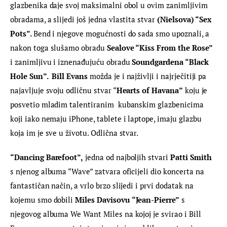
glazbenika daje svoj maksimalni obol u ovim zanimljivim 
obradama, a slijedi još jedna vlastita stvar 
(Nielsova) “
Sex 
Pots”
. 
Bend i njegove mogućnosti do sada smo upoznali, a 
nakon toga slušamo obradu 
Sealove “Kiss From the Rose” 
i zanimljivu i iznenađujuću obradu 
Soundgardena “Black 
Hole Sun”
.  
Bill Evans 
možda je i najživlji i najrječitiji pa 
najavljuje svoju odličnu stvar “
Hearts of Havana”
 koju je 
posvetio mladim talentiranim  kubanskim glazbenicima 
koji iako nemaju iPhone, tablete i laptope, imaju glazbu 
koja im je sve u životu. Odlična stvar.
“Dancing Barefoot”
,
 jedna od najboljih stvari 
Patti Smith
s njenog albuma “Wave” zatvara oficijeli dio koncerta na 
fantastičan način, a vrlo brzo slijedi i prvi dodatak na 
kojemu smo dobili 
Miles Davisovu
“Jean-Pierre”
 s 
njegovog albuma We Want Miles na kojoj je svirao i Bill 