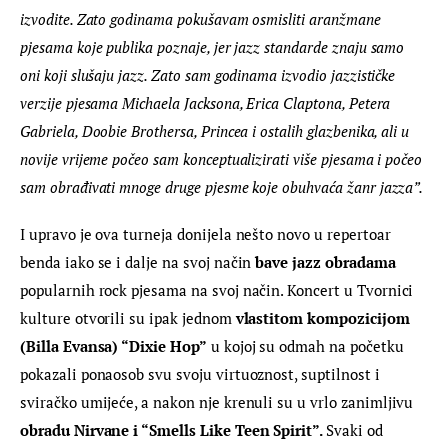
izvodite. Zato godinama pokušavam osmisliti aranžmane 
pjesama koje publika poznaje, jer jazz standarde znaju samo 
oni koji slušaju jazz. Zato sam godinama izvodio jazzističke 
verzije pjesama Michaela Jacksona, Erica Claptona, Petera 
Gabriela, Doobie Brothersa, Princea i ostalih glazbenika, ali u 
novije vrijeme počeo sam konceptualizirati više pjesama i počeo 
sam obrađivati mnoge druge pjesme koje obuhvaća žanr jazza”.
I upravo je ova turneja donijela nešto novo u repertoar 
benda iako se i dalje na svoj način 
bave jazz obradama
popularnih rock pjesama na svoj način. Koncert u Tvornici 
kulture otvorili su ipak jednom 
vlastitom kompozicijom 
(Billa Evansa) “
Dixie Hop”
 u kojoj su odmah na početku 
pokazali ponaosob svu svoju virtuoznost, suptilnost i 
sviračko umijeće, a nakon nje krenuli su u vrlo zanimljivu
obradu 
Nirvane
 i “
Smells Like Teen Spirit”
. 
Svaki od 