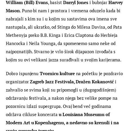
William (Bill) Evans
, basist 
Darryl Jones
 i bubnjar 
Harvey 
Mason
. Puno bi nam i prostora i vremena oduzelo kada bi 
nabrajali s kim su i u kojim su sastavima ova imena sve 
nastupala, ali ukratko, od Stinga do Milesa Davisa, od Pata 
Methenyja preko B.B. Kinga i Erica Claptona do Herbieja 
Hancocka i Neila Younga, da spomenemo samo neke od 
najpoznatijih. Stvarno je vrlo širok dijapazon izvođača s 
kojim su ovi velikani jazza surađivali u svojim karijerama.
Dobro ispunjenu 
Tvornicu kulture
 na početku je pozdravio 
organizator 
Zagreb Jazz Festivala, Dražen Kokanović
 i 
zahvalio se svima koji su pripomogli u (dugogodišnjem) 
održavanju festivala, a nakon njega bez velike pompe na 
pozornicu izlazi supergrupa. Ovaj bend već godinama 
održava cikluse koncerata 
u 
Louisiana Museumu of 
Modern Art
 u Kopenhagenu, a nedavno su krenuli i na 
svoju europsku turneju. 