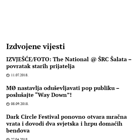
Izdvojene vijesti
IZVJEŠĆE/FOTO: The National @ ŠRC Šalata –
povratak starih prijatelja
11.07.2018.
MØ nastavlja oduševljavati pop publiku –
poslušajte “Way Down”!
08.09.2018.
Dark Circle Festival ponovno otvara mračna
vrata i dovodi dva svjetska i hrpu domaćih
bendova
27.04.2018.