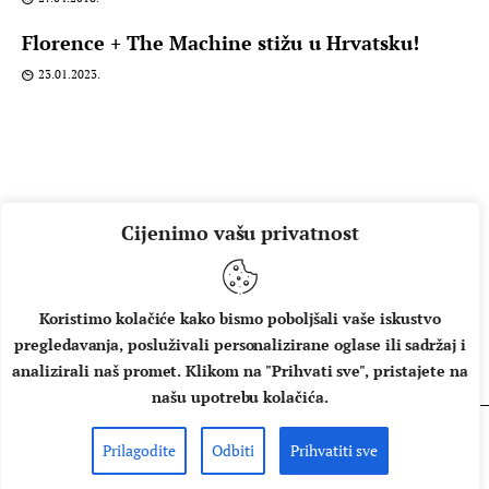
Florence + The Machine stižu u Hrvatsku!
23.01.2023.
Cijenimo vašu privatnost
Koristimo kolačiće kako bismo poboljšali vaše iskustvo
pregledavanja, posluživali personalizirane oglase ili sadržaj i
O NAMA
IMPRESSUM
UVJETI KORIŠTENJA
analizirali naš promet. Klikom na "Prihvati sve", pristajete na
našu upotrebu kolačića.
Prilagodite
Odbiti
Prihvatiti sve
Copyright © 2026 Music Box - All rights reserved.