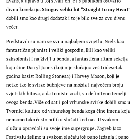
Evans, a upravo u toj stvari on je i s publikom ostvario 
divnu konekciju. 
Stingov
 veliki hit “
Straight to my Heart”
dobili smo kao drugi dodatak i to je bilo sve za ovu divnu 
večer.
Predstavili su nam se svi u najboljem svijetlu, Niels kao 
fantastičan pijanist i veliki gospodin, Bill kao veliki 
saksofonist i najživlji u bendu, a fantastična ritam sekcija 
koju čine Darryl Jones (koji nije slučajno već tridesetak 
godina basist Rolling Stonesa) i Harvey Mason, koji je 
netko tko je svirao bubnjeve na možda i najvećem broju 
svjetskih hitova, a da to niste znali, su definitvno temelji 
ovoga benda. Više od sat i pol vrhunske svirke dobili smo u 
Tvornici kulture od vrhunskog benda koga čine imena koja 
nemamo tako često priliku slušati kod nas. U svakom 
slučaju opravdali su svoje ime supergrupe. Zagreb Jazz 
Festivalu želimo u svakom slučaju još puno izdanja i puno 