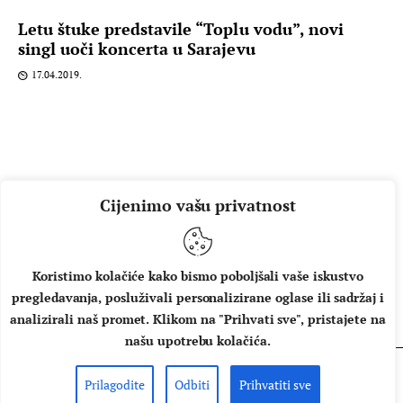
Letu štuke predstavile “Toplu vodu”, novi
singl uoči koncerta u Sarajevu
17.04.2019.
Cijenimo vašu privatnost
Koristimo kolačiće kako bismo poboljšali vaše iskustvo
pregledavanja, posluživali personalizirane oglase ili sadržaj i
O NAMA
IMPRESSUM
UVJETI KORIŠTENJA
analizirali naš promet. Klikom na "Prihvati sve", pristajete na
našu upotrebu kolačića.
Prilagodite
Odbiti
Prihvatiti sve
Copyright © 2026 Music Box - All rights reserved.