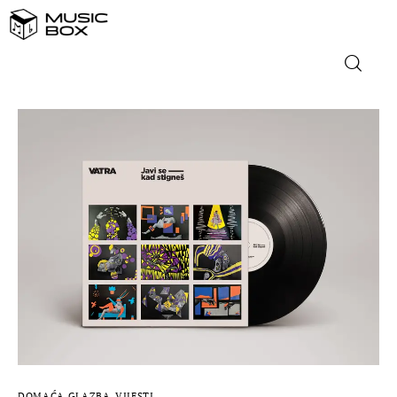
NASLOVNICA
DOMAĆA GLAZBA
STRANA GLAZBA
FILM
MUSIC BOX
DOMAĆA GLAZBA
VIJESTI