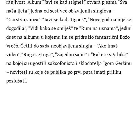
ranjivost. Album “Javi se kad stigneš” otvara pjesma “Sva 
naša ljeta”, jedna od šest već objavljenih singlova – 
“Carstvo sunca”, “Javi se kad stigneš”, “Nova godina nije se 
dogodila”, “Vidi kako se smiješ” te “Rum na usnama”, jedini 
duet na albumu u kojemu im se pridružio fantastični Božo 
Vrećo. Četiri do sada neobjavljena singla – “Ako imaš 
video”, “Ruga se tuga”, “Zajedno sami” i “Rakete s Vrbika” 
na kojoj su ugostili saksofonista i skladatelja Igora Geržinu 
– noviteti su koje će publika po prvi puta imati priliku 
poslušati.