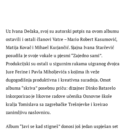
Uz Ivana Dečaka, svoj su autorski potpis na ovom albumu 
ostavili i ostali članovi Vatre – Mario Robert Kasumović, 
Matija Kovač i Mihael Kurjančić. Sjajna Ivana Starčević 
posudila je svoje vokale u pjesmi “Zajedno sami”. 
Produkcijski su ostali u sigurnim rukama uigranog dvojca 
Jure Ferine i Pavla Miholjevića s kojima ih veže 
dugogodišnja produktivna i kreativna suradnja. Omot 
albuma “skriva” posebnu priču: dizajner Dinko Batarelo 
inkorporirao je likovne radove učenika Osnovne škole 
kralja Tomislava sa zagrebačke Trešnjevke i kreirao 
zanimljivu naslovnicu.
Album “Javi se kad stigneš” donosi još jedan uspješan set 