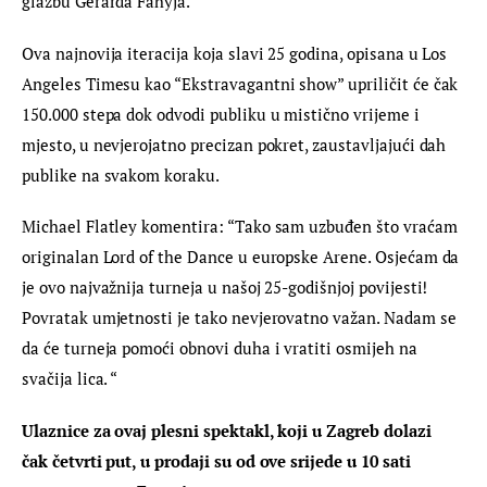
glazbu Gerarda Fahyja.
Ova najnovija iteracija koja slavi 25 godina, opisana u Los 
Angeles Timesu kao “Ekstravagantni show” upriličit će čak 
150.000 stepa dok odvodi publiku u mistično vrijeme i 
mjesto, u nevjerojatno precizan pokret, zaustavljajući dah 
publike na svakom koraku.
Michael Flatley komentira: “Tako sam uzbuđen što vraćam 
originalan Lord of the Dance u europske Arene. Osjećam da 
je ovo najvažnija turneja u našoj 25-godišnjoj povijesti! 
Povratak umjetnosti je tako nevjerovatno važan. Nadam se 
da će turneja pomoći obnovi duha i vratiti osmijeh na 
svačija lica. “
Ulaznice za ovaj plesni spektakl, koji u Zagreb dolazi 
čak četvrti put, u prodaji su od ove srijede u 10 sati 