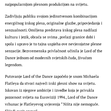
najpopularnijom plesnom produkcijom na svijetu.
Zadivljuju publiku svojom jedinstvenom kombinacijom 
energičnog irskog plesa, originalne glazbe, pripovjedanja i 
senzualnosti. Omiljena predstava irskog plesa nadilazi 
kulturu i jezik, obraća se svima , prelazi granice dobi i 
spola i upravo je to tajna uspjeha ove nevjerojatne plesne 
senzacije. Bezvremenska privlačnost učinila je Lord of the 
Dance jednom od modernih svjetskih čuda, živućom 
legendom.
Putovanje Lord of the Dance započelo je snom Michaela 
Flatleya da stvori najveći irski plesni show na svijetu. 
Iskovan iz njegove ambicije i izvedbe koja je privukla 
pozornost svijeta na Euroviziji 1994., Lord of the Dance 
vrhunac je Flatleyevog uvjerenja “ Ništa nije nemoguće. 