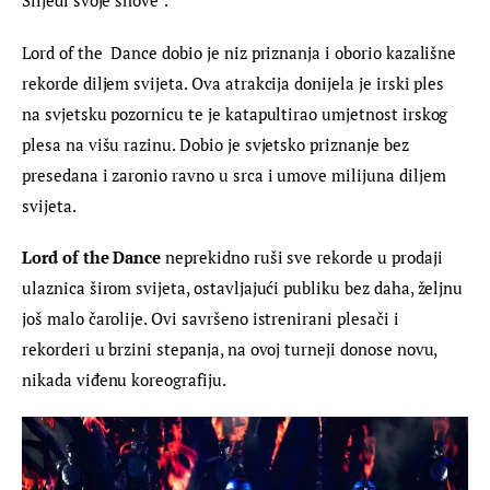
Slijedi svoje snove”.
Lord of the  Dance dobio je niz priznanja i oborio kazališne 
rekorde diljem svijeta. Ova atrakcija donijela je irski ples 
na svjetsku pozornicu te je katapultirao umjetnost irskog 
plesa na višu razinu. Dobio je svjetsko priznanje bez 
presedana i zaronio ravno u srca i umove milijuna diljem 
svijeta.
Lord of the Dance
 neprekidno ruši sve rekorde u prodaji 
ulaznica širom svijeta, ostavljajući publiku bez daha, željnu 
još malo čarolije. Ovi savršeno istrenirani plesači i 
rekorderi u brzini stepanja, na ovoj turneji donose novu, 
nikada viđenu koreografiju.