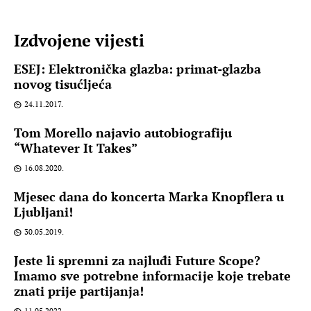
Izdvojene vijesti
ESEJ: Elektronička glazba: primat-glazba
novog tisućljeća
24.11.2017.
Tom Morello najavio autobiografiju
“Whatever It Takes”
16.08.2020.
Mjesec dana do koncerta Marka Knopflera u
Ljubljani!
30.05.2019.
Jeste li spremni za najluđi Future Scope?
Imamo sve potrebne informacije koje trebate
znati prije partijanja!
11.05.2022.