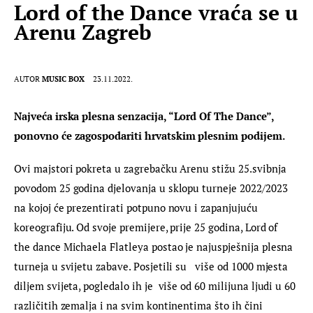
Lord of the Dance vraća se u
Arenu Zagreb
AUTOR
MUSIC BOX
23.11.2022.
Najveća irska plesna senzacija, “Lord Of The Dance”, 
ponovno će zagospodariti hrvatskim plesnim podijem. 
Ovi majstori pokreta u zagrebačku Arenu stižu 25.svibnja 
povodom 25 godina djelovanja u sklopu turneje 2022/2023 
na kojoj će prezentirati potpuno novu i zapanjujuću 
koreografiju. Od svoje premijere, prije 25 godina, Lord of 
the dance Michaela Flatleya postao je najuspješnija plesna 
turneja u svijetu zabave. Posjetili su   više od 1000 mjesta 
diljem svijeta, pogledalo ih je  više od 60 milijuna ljudi u 60 
različitih zemalja i na svim kontinentima što ih čini 