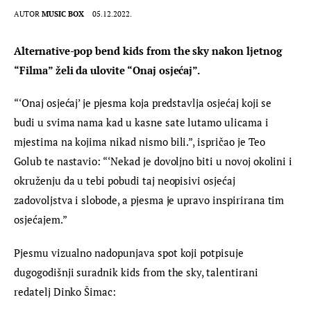
AUTOR
MUSIC BOX
05.12.2022.
Alternative-pop bend 
kids
 from the 
sky
 nakon ljetnog 
“Filma” želi da ulovite “Onaj osjećaj”.
“‘Onaj osjećaj’ je pjesma koja predstavlja osjećaj koji se 
budi u svima nama kad u kasne sate lutamo ulicama i 
mjestima na kojima nikad nismo bili.”, ispričao je Teo 
Golub te nastavio: “‘Nekad je dovoljno biti u novoj okolini i 
okruženju da u tebi pobudi taj neopisivi osjećaj 
zadovoljstva i slobode, a pjesma je upravo inspirirana tim 
osjećajem.”
Pjesmu vizualno nadopunjava spot koji potpisuje 
dugogodišnji suradnik 
kids
 from the 
sky
, talentirani 
redatelj Dinko Šimac: