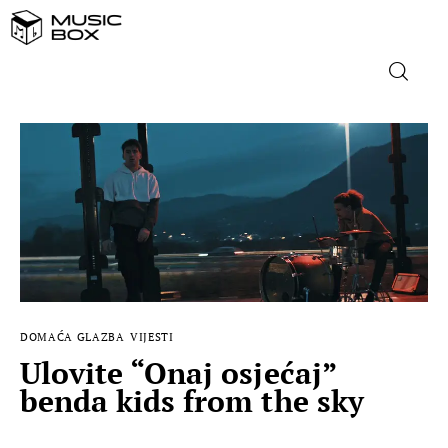
NASLOVNICA
DOMAĆA GLAZBA
STRANA GLAZBA
FILM
DOMAĆA GLAZBA
VIJESTI
MUSIC BOX
Ulovite “Onaj osjećaj”
benda kids from the sky