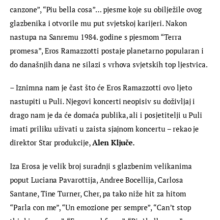
canzone”, “Piu bella cosa”… pjesme koje su obilježile ovog 
glazbenika i otvorile mu put svjetskoj karijeri. Nakon 
nastupa na Sanremu 1984. godine s pjesmom “Terra 
promesa”, Eros Ramazzotti postaje planetarno popularan i 
do današnjih dana ne silazi s vrhova svjetskih top ljestvica.
– Iznimna nam je čast što će Eros Ramazzotti ovo ljeto 
nastupiti u Puli. Njegovi koncerti neopisiv su doživljaj i 
drago nam je da će domaća publika, ali i posjetitelji u Puli 
imati priliku uživati u zaista sjajnom koncertu – rekao je 
direktor Star produkcije, 
Alen Ključe.
Iza Erosa je velik broj suradnji s glazbenim velikanima 
poput Luciana Pavarottija, Andree Bocellija, Carlosa 
Santane, Tine Turner, Cher, pa tako niže hit za hitom 
“Parla con me”, “Un emozione per sempre”, “Can’t stop 