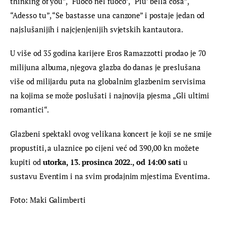
thinking of you”, “Fuoco nel fuoco”, “Piu’ bella cosa”, 
“Adesso tu”, “Se bastasse una canzone” i postaje jedan od 
najslušanijih i najcjenjenijih svjetskih kantautora.
U više od 35 godina karijere Eros Ramazzotti prodao je 70 
milijuna albuma, njegova glazba do danas je preslušana 
više od milijardu puta na globalnim glazbenim servisima 
na kojima se može poslušati i najnovija pjesma „Gli ultimi 
romantici“.
Glazbeni spektakl ovog velikana koncert je koji se ne smije 
propustiti, a ulaznice po cijeni već od 390,00 kn možete 
kupiti od 
utorka, 13. prosinca 2022., od 14:00 sati
 u 
sustavu Eventim i na svim prodajnim mjestima Eventima.
Foto: Maki Galimberti