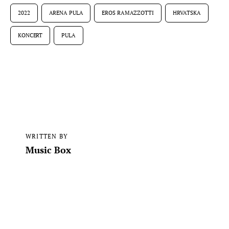
2022
ARENA PULA
EROS RAMAZZOTTI
HRVATSKA
KONCERT
PULA
WRITTEN BY
Music Box