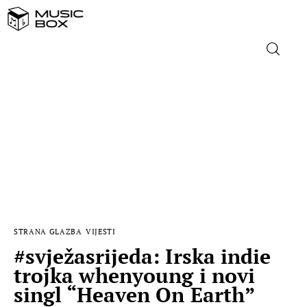
NASLOVNICA
DOMAĆA GLAZBA
STRANA GLAZBA
FILM
STRANA GLAZBA
VIJESTI
MUSIC BOX
#svježasrijeda: Irska indie
trojka whenyoung i novi
singl “Heaven On Earth”