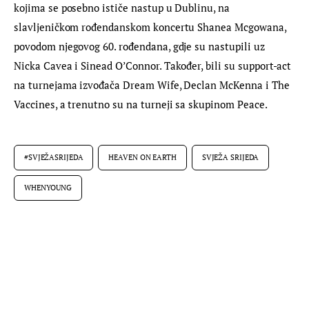
kojima se posebno ističe nastup u Dublinu, na 
slavljeničkom rođendanskom koncertu Shanea Mcgowana, 
povodom njegovog 60. rođendana, gdje su nastupili uz 
Nicka Cavea i Sinead O’Connor. Također, bili su support-act 
na turnejama izvođača Dream Wife, Declan McKenna i The 
Vaccines, a trenutno su na turneji sa skupinom Peace.
#SVJEŽASRIJEDA
HEAVEN ON EARTH
SVJEŽA SRIJEDA
WHENYOUNG