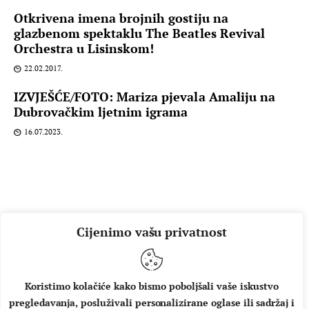
Otkrivena imena brojnih gostiju na
glazbenom spektaklu The Beatles Revival
Orchestra u Lisinskom!
22.02.2017.
IZVJEŠĆE/FOTO: Mariza pjevala Amaliju na
Dubrovačkim ljetnim igrama
16.07.2023.
Cijenimo vašu privatnost
Koristimo kolačiće kako bismo poboljšali vaše iskustvo
pregledavanja, posluživali personalizirane oglase ili sadržaj i
O NAMA
IMPRESSUM
UVJETI KORIŠTENJA