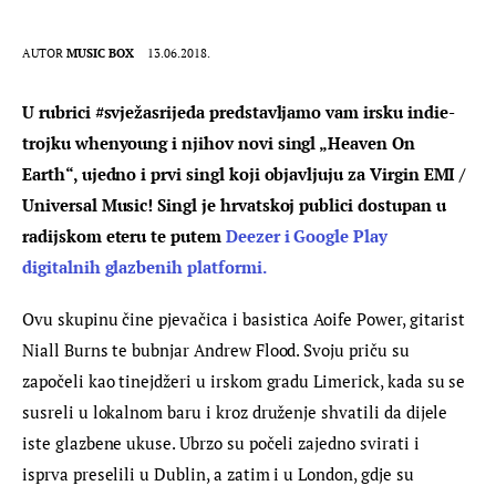
AUTOR
MUSIC BOX
13.06.2018.
U rubrici #svježasrijeda predstavljamo vam irsku indie-
trojku whenyoung i njihov novi singl „Heaven On 
Earth“, ujedno i prvi singl koji objavljuju za Virgin EMI / 
Universal Music! Singl je hrvatskoj publici dostupan u 
radijskom eteru te putem 
Deezer i Google Play 
digitalnih glazbenih platformi.
Ovu skupinu čine pjevačica i basistica Aoife Power, gitarist 
Niall Burns te bubnjar Andrew Flood. Svoju priču su 
započeli kao tinejdžeri u irskom gradu Limerick, kada su se 
susreli u lokalnom baru i kroz druženje shvatili da dijele 
iste glazbene ukuse. Ubrzo su počeli zajedno svirati i 
isprva preselili u Dublin, a zatim i u London, gdje su 