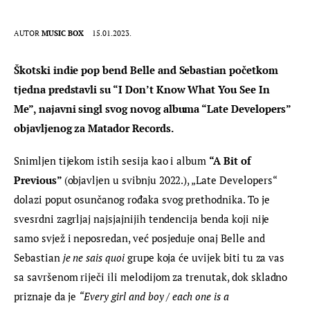
AUTOR
MUSIC BOX
15.01.2023.
Škotski indie pop bend Belle and Sebastian početkom 
tjedna predstavli su “I Don’t Know What You See In 
Me”, najavni singl svog novog albuma “Late Developers” 
objavljenog za Matador Records.
Snimljen tijekom istih sesija kao i album 
“A Bit of 
Previous” 
(objavljen u svibnju 2022.), „Late Developers“ 
dolazi poput osunčanog rođaka svog prethodnika. To je 
svesrdni zagrljaj najsjajnijih tendencija benda koji nije 
samo svjež i neposredan, već posjeduje onaj Belle and 
Sebastian 
je ne sais quoi
 grupe koja će uvijek biti tu za vas 
sa savršenom riječi ili melodijom za trenutak, dok skladno 
priznaje da je 
“
Every girl and boy / each one is a 