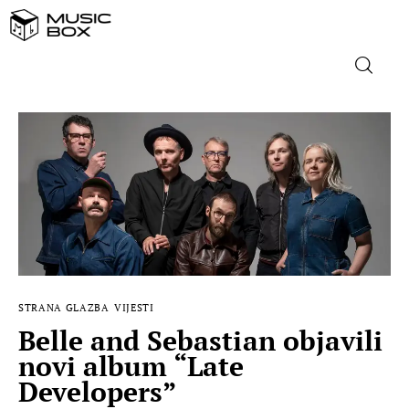
NASLOVNICA
DOMAĆA GLAZBA
STRANA GLAZBA
FILM
STRANA GLAZBA
VIJESTI
MUSIC BOX
Belle and Sebastian objavili
novi album “Late
Developers”