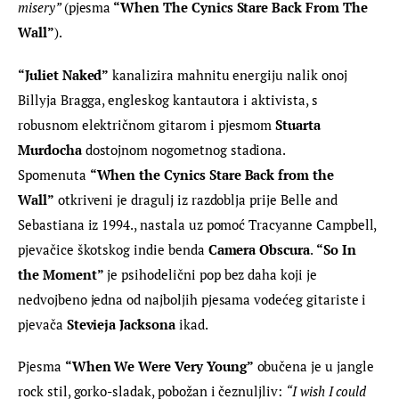
misery” 
(pjesma
 “When The Cynics Stare Back From The 
Wall”
).
“Juliet Naked”
 kanalizira mahnitu energiju nalik onoj 
Billyja Bragga, engleskog kantautora i aktivista, s 
robusnom električnom gitarom i pjesmom 
Stuarta 
Murdocha
 dostojnom nogometnog stadiona. 
Spomenuta 
“When the Cynics Stare Back from the 
Wall”
 otkriveni je dragulj iz razdoblja prije Belle and 
Sebastiana iz 1994., nastala uz pomoć Tracyanne Campbell, 
pjevačice škotskog indie benda 
Camera Obscura
. 
“So In 
the Moment”
 je psihodelični pop bez daha koji je 
nedvojbeno jedna od najboljih pjesama vodećeg gitariste i 
pjevača 
Stevieja Jacksona
 ikad.
Pjesma 
“When We Were Very Young”
 obučena je u jangle 
rock stil, gorko-sladak, pobožan i čeznuljliv: 
“
I wish I could 