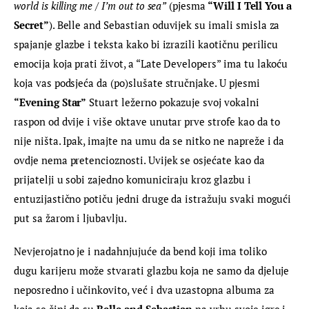
world is killing me / I’m out to sea”
 (pjesma
 “Will I Tell You a 
Secret”
). Belle and Sebastian oduvijek su imali smisla za 
spajanje glazbe i teksta kako bi izrazili kaotičnu perilicu 
emocija koja prati život, a “Late Developers” ima tu lakoću 
koja vas podsjeća da (po)slušate stručnjake. U pjesmi
“Evening Star”
 Stuart ležerno pokazuje svoj vokalni 
raspon od dvije i više oktave unutar prve strofe kao da to 
nije ništa. Ipak, imajte na umu da se nitko ne napreže i da 
ovdje nema pretencioznosti. Uvijek se osjećate kao da 
prijatelji u sobi zajedno komuniciraju kroz glazbu i 
entuzijastično potiču jedni druge da istražuju svaki mogući 
put sa žarom i ljubavlju.
Nevjerojatno je i nadahnjujuće da bend koji ima toliko 
dugu karijeru može stvarati glazbu koja ne samo da djeluje 
neposredno i učinkovito, već i dva uzastopna albuma za 
koja se čini da su 
Belle and Sebastian
 na vrhu svoje igre i 