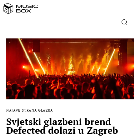
NASLOVNICA
DOMAĆA GLAZBA
STRANA GLAZBA
FILM
MUSIC BOX
NAJAVE
STRANA GLAZBA
Svjetski glazbeni brend
Defected dolazi u Zagreb