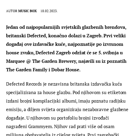
AUTOR
MUSIC BOX
18.02.2023.
Jedan od najpopularnijih svjetskih glazbenih brendova, 
britanski Defected, konačno dolazi u Zagreb. Prvi veliki 
događaj ove izdavačke kuće, najpoznatije po izvrsnom 
house zvuku, Defected Zagreb održat će se 5. svibnja u 
Marquee @ The Garden Brewery, najavili su iz poznatih 
The Garden Family i Dobar House.
Defected Records je nezavisna britanska izdavačka kuća 
specijalizirana za house glazbu. Pod njihovom su etiketom 
izdani brojni kompilacijski albumi, imaju poznatu radijsku 
emisiju, a diljem svijeta organiziraju nezaboravne glazbene 
događaje. U njihovom su portofoliu brojni izvođači 
nagrađeni Grammyem. Njihov rad prati više od osam 
milijuna obožavatelja iz cijelog svijeta. Prvi zagrebački 