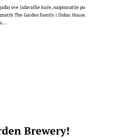
gađaj ove izdavačke kuće, najpoznatije po
oznatih The Garden Family i Dobar House.
om…
rden Brewery!