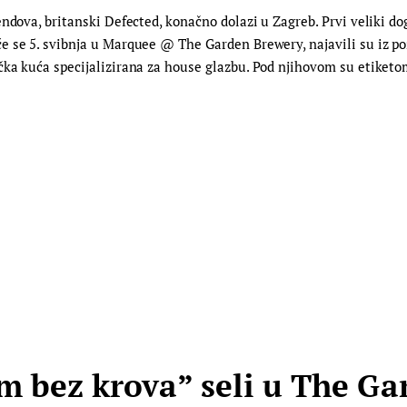
ndova, britanski Defected, konačno dolazi u Zagreb. Prvi veliki do
e se 5. svibnja u Marquee @ The Garden Brewery, najavili su iz p
čka kuća specijalizirana za house glazbu. Pod njihovom su etiket
m bez krova” seli u The Ga