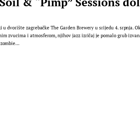
 Soil & “Pimp” Sessions do
zi u dvorište zagrebačke The Garden Brewery u srijedu 4. srpnja. O
im zvucima i atmosferom, njihov jazz izričaj je pomalo grub izvana
u zombie…