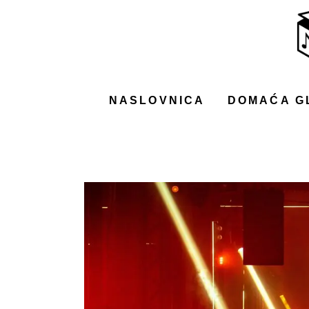
NASLOVNICA
DOMAĆA GLAZBA
STRANA GLAZBA
NASLOVNICA
DOMAĆA G
FILM
MUSIC BOX