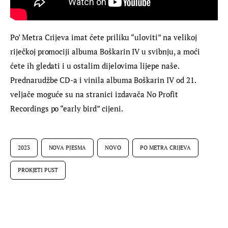
Po’ Metra Crijeva imat ćete priliku “uloviti” na velikoj 
riječkoj promociji albuma Boškarin IV u svibnju, a moći 
ćete ih gledati i u ostalim dijelovima lijepe naše. 
Prednarudžbe CD-a i vinila albuma Boškarin IV od 21. 
veljače moguće su na stranici izdavača No Profit 
Recordings po “early bird” cijeni.
2023
NOVA PJESMA
NOVO
PO METRA CRIJEVA
PROKJETI PUST