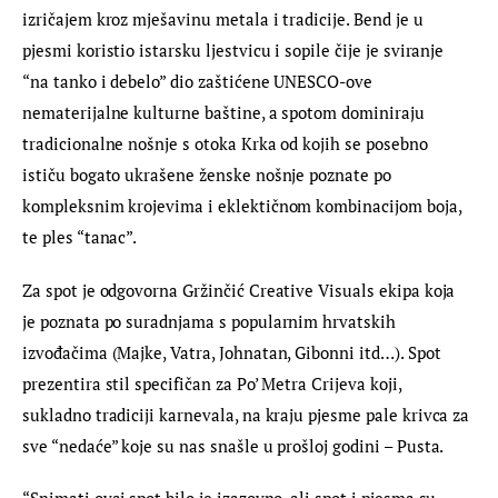
izričajem kroz mješavinu metala i tradicije. Bend je u 
pjesmi koristio istarsku ljestvicu i sopile čije je sviranje 
“na tanko i debelo” dio zaštićene UNESCO-ove 
nematerijalne kulturne baštine, a spotom dominiraju 
tradicionalne nošnje s otoka Krka od kojih se posebno 
ističu bogato ukrašene ženske nošnje poznate po 
kompleksnim krojevima i eklektičnom kombinacijom boja, 
te ples “tanac”.
Za spot je odgovorna Gržinčić Creative Visuals ekipa koja 
je poznata po suradnjama s popularnim hrvatskih 
izvođačima (Majke, Vatra, Johnatan, Gibonni itd…). Spot 
prezentira stil specifičan za Po’ Metra Crijeva koji, 
sukladno tradiciji karnevala, na kraju pjesme pale krivca za 
sve “nedaće” koje su nas snašle u prošloj godini – Pusta.