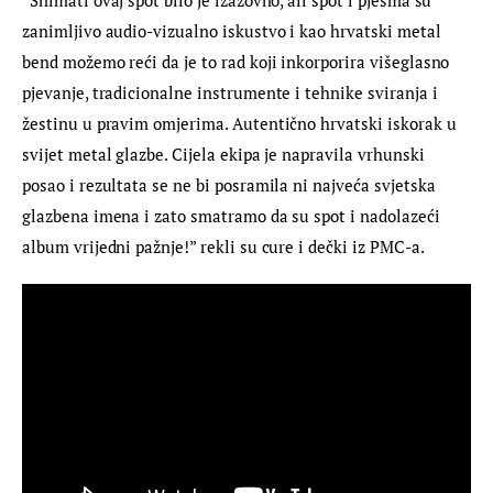
“Snimati ovaj spot bilo je izazovno, ali spot i pjesma su 
zanimljivo audio-vizualno iskustvo i kao hrvatski metal 
bend možemo reći da je to rad koji inkorporira višeglasno 
pjevanje, tradicionalne instrumente i tehnike sviranja i 
žestinu u pravim omjerima. Autentično hrvatski iskorak u 
svijet metal glazbe. Cijela ekipa je napravila vrhunski 
posao i rezultata se ne bi posramila ni najveća svjetska 
glazbena imena i zato smatramo da su spot i nadolazeći 
album vrijedni pažnje!” rekli su cure i dečki iz PMC-a.