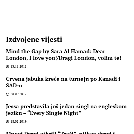
Izdvojene vijesti
Mind the Gap by Sara Al Hamad: Dear
London, I love you!/Dragi London, volim te!
13.11.2018.
Crvena jabuka kreće na turneju po Kanadi i
SAD-u
28.09.2017.
Jessa predstavila još jedan singl na engleskom
jeziku – “Every Single Night”
18.05.2019.
Mnogi Drugi otkrili “Treći”, njihov drugi i