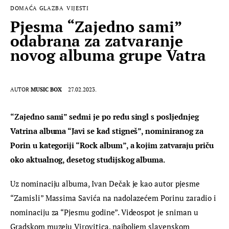
DOMAĆA GLAZBA
VIJESTI
Pjesma “Zajedno sami”
odabrana za zatvaranje
novog albuma grupe Vatra
AUTOR
MUSIC BOX
27.02.2023.
“Zajedno sami” sedmi je po redu singl s posljednjeg 
Vatrina albuma “Javi se kad stigneš”, nominiranog za 
Porin u kategoriji “Rock album”, a kojim zatvaraju priču 
oko aktualnog, desetog studijskog albuma.
Uz nominaciju albuma, Ivan Dečak je kao autor pjesme 
“Zamisli” Massima Savića na nadolazećem Porinu zaradio i 
nominaciju za “Pjesmu godine”. Videospot je sniman u 
Gradskom muzeju Virovitica, najboljem slavenskom 