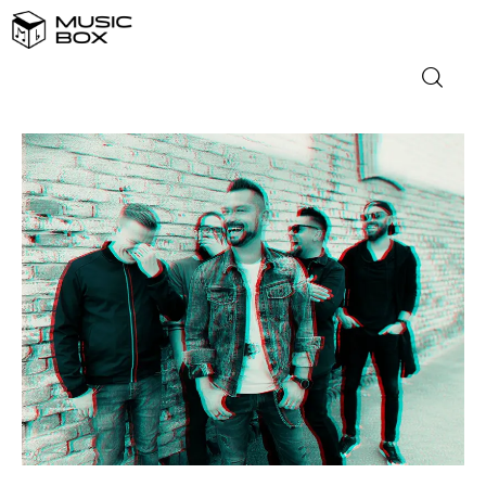
NASLOVNICA
DOMAĆA GLAZBA
STRANA GLAZBA
FILM
MUSIC BOX