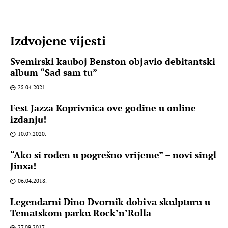
Izdvojene vijesti
Svemirski kauboj Benston objavio debitantski
album “Sad sam tu”
25.04.2021.
Fest Jazza Koprivnica ove godine u online
izdanju!
10.07.2020.
“Ako si rođen u pogrešno vrijeme” – novi singl
Jinxa!
06.04.2018.
Legendarni Dino Dvornik dobiva skulpturu u
Tematskom parku Rock’n’Rolla
27.09.2017.