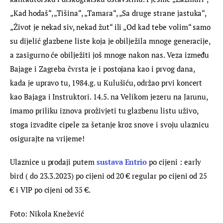
„Kad hodaš“, „Tišina“, „Tamara“, „Sa druge strane jastuka“, 
„Život je nekad siv, nekad žut“ ili „Od kad tebe volim“ samo 
su dijelić glazbene liste koja je obilježila mnoge generacije, 
a zasigurno će obilježiti još mnoge nakon nas. Veza između 
Bajage i Zagreba čvrsta je i postojana kao i prvog dana, 
kada je upravo tu, 1984.g. u Kulušiću, održao prvi koncert 
kao Bajaga i Instruktori. 14.5. na Velikom jezeru na Jarunu, 
imamo priliku iznova proživjeti tu glazbenu listu uživo, 
stoga izvadite cipele za šetanje kroz snove i svoju ulaznicu 
osigurajte na vrijeme!
Ulaznice u prodaji putem 
sustava Entrio
 po cijeni : early 
bird ( do 23.3.2023) po cijeni od 20 € regular po cijeni od 25 
€ i VIP po cijeni od 35 €.
Foto: Nikola Knežević