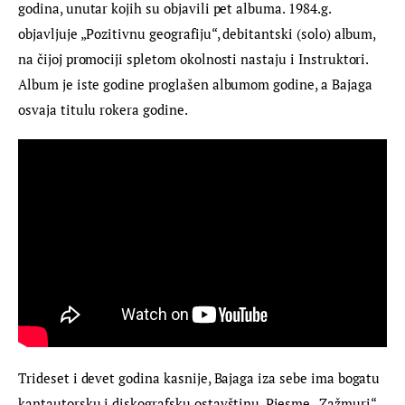
godina, unutar kojih su objavili pet albuma. 1984.g. 
objavljuje „Pozitivnu geografiju“, debitantski (solo) album, 
na čijoj promociji spletom okolnosti nastaju i Instruktori. 
Album je iste godine proglašen albumom godine, a Bajaga 
osvaja titulu rokera godine.
Trideset i devet godina kasnije, Bajaga iza sebe ima bogatu 
kantautorsku i diskografsku ostavštinu. Pjesme „Zažmuri“, 