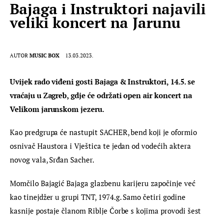
Bajaga i Instruktori najavili
veliki koncert na Jarunu
AUTOR
MUSIC BOX
13.03.2023.
Uvijek rado viđeni gosti Bajaga & Instruktori, 14.5. se 
vraćaju u Zagreb, gdje će održati open air koncert na 
Velikom jarunskom jezeru.
Kao predgrupa će nastupit SACHER, bend koji je oformio 
osnivač Haustora i Vještica te jedan od vodećih aktera 
novog vala, Srđan Sacher.
Momčilo Bajagić Bajaga glazbenu karijeru započinje već 
kao tinejdžer u grupi TNT, 1974.g. Samo četiri godine 
kasnije postaje članom Riblje Čorbe s kojima provodi šest 