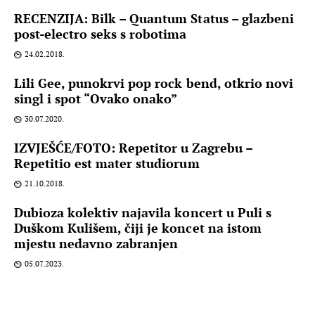
RECENZIJA: Bilk – Quantum Status – glazbeni
post-electro seks s robotima
24.02.2018.
Lili Gee, punokrvi pop rock bend, otkrio novi
singl i spot “Ovako onako”
30.07.2020.
IZVJEŠĆE/FOTO: Repetitor u Zagrebu –
Repetitio est mater studiorum
21.10.2018.
Dubioza kolektiv najavila koncert u Puli s
Duškom Kulišem, čiji je koncet na istom
mjestu nedavno zabranjen
05.07.2023.