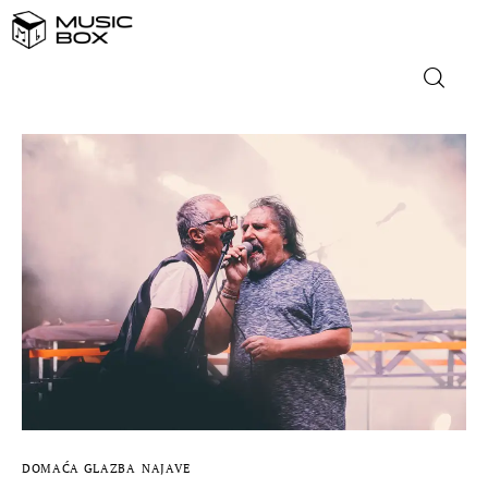
NASLOVNICA
DOMAĆA GLAZBA
STRANA GLAZBA
FILM
MUSIC BOX
DOMAĆA GLAZBA
NAJAVE