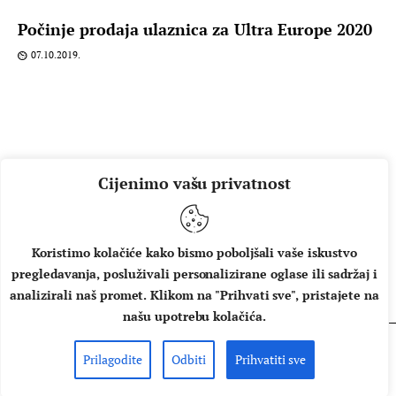
Počinje prodaja ulaznica za Ultra Europe 2020
07.10.2019.
Cijenimo vašu privatnost
Koristimo kolačiće kako bismo poboljšali vaše iskustvo
pregledavanja, posluživali personalizirane oglase ili sadržaj i
O NAMA
IMPRESSUM
UVJETI KORIŠTENJA
analizirali naš promet. Klikom na "Prihvati sve", pristajete na
našu upotrebu kolačića.
Prilagodite
Odbiti
Prihvatiti sve
Copyright © 2026 Music Box - All rights reserved.