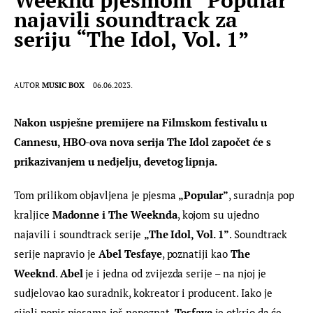
najavili soundtrack za
seriju “The Idol, Vol. 1”
AUTOR
MUSIC BOX
06.06.2023.
Nakon uspješne premijere na Filmskom festivalu u 
Cannesu, HBO-ova nova serija The Idol započet će s 
prikazivanjem u nedjelju, devetog lipnja. 
Tom prilikom objavljena je pjesma 
„Popular”
, suradnja pop 
kraljice 
Madonne i The Weeknda
, kojom su ujedno 
najavili i soundtrack serije 
„The Idol, Vol. 1”
. Soundtrack 
serije napravio je 
Abel Tesfaye
, poznatiji kao 
The 
Weeknd
. 
Abel 
je i jedna od zvijezda serije – na njoj je 
sudjelovao kao suradnik, kokreator i producent. Iako je 
cijeli popis pjesama još nepoznat,
 Tesfaye
 je otkrio da će 