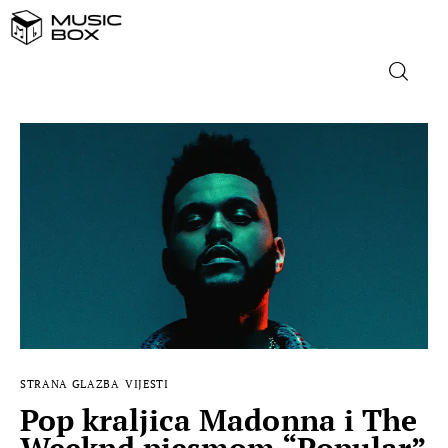
NASLOVNICA
DOMAĆA GLAZBA
STRANA GLAZBA
FILM
MUSIC BOX
STRANA GLAZBA
VIJESTI
Pop kraljica Madonna i The
Weeknd pjesmom “Popular”