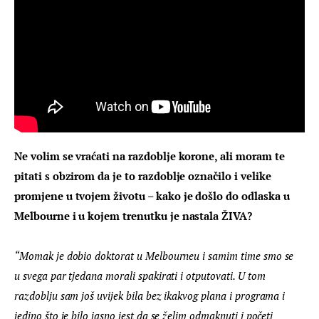
Ne volim se vraćati na razdoblje korone, ali moram te 
pitati s obzirom da je to razdoblje označilo i velike 
promjene u tvojem životu – kako je došlo do odlaska u 
Melbourne i u kojem trenutku je nastala ŽIVA? 
“Momak je dobio doktorat u Melbourneu i samim time smo se 
u svega par tjedana morali spakirati i otputovati. U tom 
razdoblju sam još uvijek bila bez ikakvog plana i programa i 
jedino što je bilo jasno jest da se želim odmaknuti i početi 