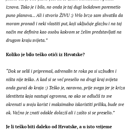
iznova. Tako je i bilo, no onda je taj dugi lockdown poremetio 
puno planova… Ali i stvorio ŽIVU :) Vrlo brzo sam shvatila da 
moram pronaći i neki vlastiti put, koji uključuje glazbu i na taj 
način me definira kao osobu kakvom se želim predstavljati na 
drugom kraju svijeta.”
Koliko je bilo teško otići iz Hrvatske? 
“Dok se seliš i pripremaš, adrenalin te roka pa si uzbuđen i 
ništa nije teško. A kad si se već preselio na drugi kraj svijeta 
onda guraš do kraja :) Teško je, naravno, prije svega jer je kriza 
identiteta koja nastupi ogromna, no ako se odlučiš to sve 
okrenuti u svoju korist i maksimalno iskoristiti priliku, bude sve 
ok. Važno je znati odakle dolaziš ali i zašto si se preselio.”
Je li teško biti daleko od Hrvatske, a u isto vrijeme 