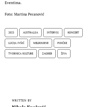
Eventima.
Foto: Martina Peranović
2023
AUSTRALIJA
INTERVJU
KONCERT
LUCIJA IVŠIĆ
MELBOURNE
PUNČKE
TVORNICA KULTURE
ZAGREB
ŽIVA
WRITTEN BY
Nikola Knežević