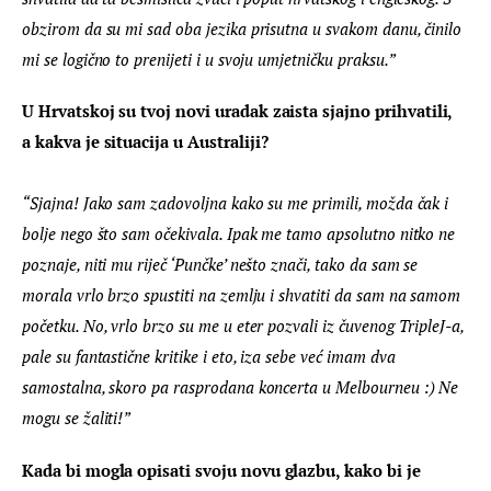
obzirom da su mi sad oba jezika prisutna u svakom danu, činilo 
mi se logično to prenijeti i u svoju umjetničku praksu.”
U Hrvatskoj su tvoj novi uradak zaista sjajno prihvatili, 
a kakva je situacija u Australiji?
“Sjajna! Jako sam zadovoljna kako su me primili, možda čak i 
bolje nego što sam očekivala. Ipak me tamo apsolutno nitko ne 
poznaje, niti mu riječ ‘Punčke’ nešto znači, tako da sam se 
morala vrlo brzo spustiti na zemlju i shvatiti da sam na samom 
početku. No, vrlo brzo su me u eter pozvali iz čuvenog TripleJ-a, 
pale su fantastične kritike i eto, iza sebe već imam dva 
samostalna, skoro pa rasprodana koncerta u Melbourneu :) Ne 
mogu se žaliti!”
Kada bi mogla opisati svoju novu glazbu, kako bi je 