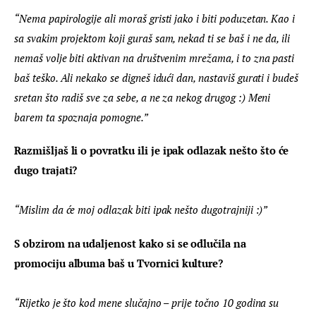
“Nema papirologije ali moraš gristi jako i biti poduzetan. Kao i 
sa svakim projektom koji guraš sam, nekad ti se baš i ne da, ili 
nemaš volje biti aktivan na društvenim mrežama, i to zna pasti 
baš teško. Ali nekako se digneš idući dan, nastaviš gurati i budeš 
sretan što radiš sve za sebe, a ne za nekog drugog :) Meni 
barem ta spoznaja pomogne.”
Razmišljaš li o povratku ili je ipak odlazak nešto što će 
dugo trajati? 
“Mislim da će moj odlazak biti ipak nešto dugotrajniji :)”
S obzirom na udaljenost kako si se odlučila na 
promociju albuma baš u Tvornici kulture? 
“Rijetko je što kod mene slučajno – prije točno 10 godina su 