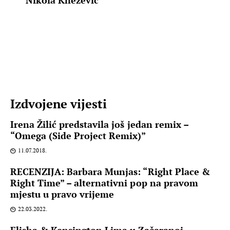
Izdvojene vijesti
Irena Žilić predstavila još jedan remix –
“Omega (Side Project Remix)”
11.07.2018.
RECENZIJA: Barbara Munjas: “Right Place &
Right Time” – alternativni pop na pravom
mjestu u pravo vrijeme
22.03.2022.
Elisha & Kensington Lima u Začaranoj