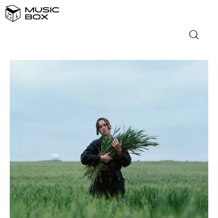
NASLOVNICA
DOMAĆA GLAZBA
STRANA GLAZBA
FILM
MUSIC BOX