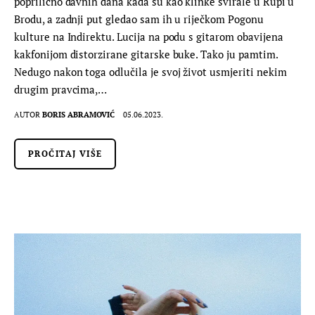
poprilično davnih dana kada su kao klinke svirale u Rupi u
Brodu, a zadnji put gledao sam ih u riječkom Pogonu
kulture na Indirektu. Lucija na podu s gitarom obavijena
kakfonijom distorzirane gitarske buke. Tako ju pamtim.
Nedugo nakon toga odlučila je svoj život usmjeriti nekim
drugim pravcima,…
AUTOR
BORIS ABRAMOVIĆ
05.06.2023.
PROČITAJ VIŠE