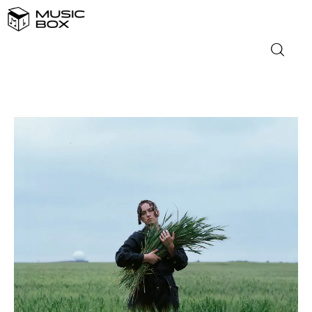
NASLOVNICA
DOMAĆA GLAZBA
STRANA GLAZBA
FILM
MUSIC BOX