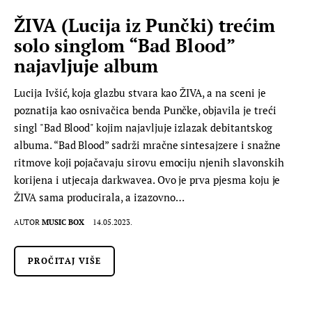
ŽIVA (Lucija iz Punčki) trećim
solo singlom “Bad Blood”
najavljuje album
Lucija Ivšić, koja glazbu stvara kao ŽIVA, a na sceni je
poznatija kao osnivačica benda Punčke, objavila je treći
singl "Bad Blood" kojim najavljuje izlazak debitantskog
albuma. “Bad Blood” sadrži mračne sintesajzere i snažne
ritmove koji pojačavaju sirovu emociju njenih slavonskih
korijena i utjecaja darkwavea. Ovo je prva pjesma koju je
ŽIVA sama producirala, a izazovno…
AUTOR
MUSIC BOX
14.05.2023.
PROČITAJ VIŠE