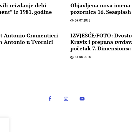
ili reizdanje debi
Objavljena nova imena 
nt” iz 1981. godine
pozornica 16. Seasplash 
09.07.2018.
st Antonio Gramentieri
IZVJEŠĆE/FOTO: Dvostr
n Antonio u Tvornici
Kraviz i prepuna tvrđava
početak 7. Dimensionsa
31.08.2018.