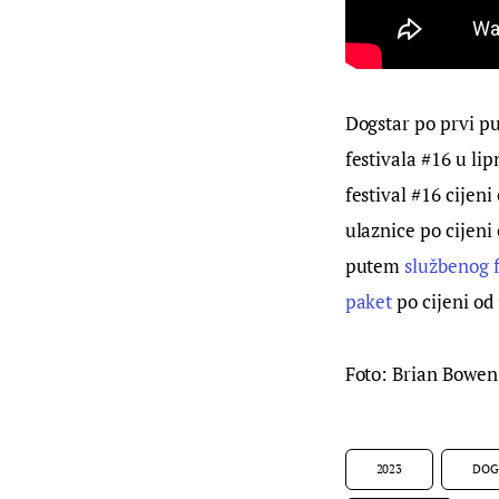
Dogstar po prvi p
festivala #16 u li
festival #16 cijen
ulaznice po cijeni
putem 
službenog 
paket
 po cijeni od
Foto: Brian Bowen
2023
DOG