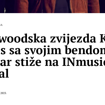
BA
woodska zvijezda 
s sa svojim bendo
ar stiže na INmusi
al
.2023.