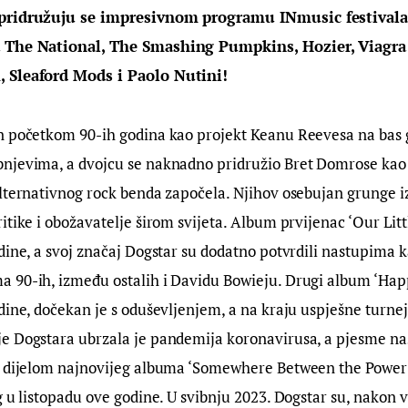
pridružuju se impresivnom programu INmusic festivala
 The National, The Smashing Pumpkins, Hozier, Viagra
 Sleaford Mods i Paolo Nutini!
n početkom 90-ih godina kao projekt Keanu Reevesa na bas gi
njevima, a dvojcu se naknadno pridružio Bret Domrose kao pj
lternativnog rock benda započela. Njihov osebujan grunge izr
itike i obožavatelje širom svijeta. Album prvijenac ‘Our Litt
dine, a svoj značaj Dogstar su dodatno potvrdili nastupima 
 90-ih, između ostalih i Davidu Bowieju. Drugi album ‘Happ
dine, dočekan je s oduševljenjem, a na kraju uspješne turneje
e Dogstara ubrzala je pandemija koronavirusa, a pjesme nas
u dijelom najnovijeg albuma ‘Somewhere Between the Power
g u listopadu ove godine. U svibnju 2023. Dogstar su, nakon v