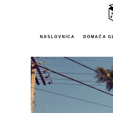
NASLOVNICA
DOMAĆA GLAZBA
STRANA GLAZBA
NASLOVNICA
DOMAĆA G
FILM
MUSIC BOX