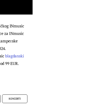
ičkog INmusic 
ice za INmusic 
 kamperske 
24. 
ic 
blagdanski 
i od 99 EUR.
KONCERTI