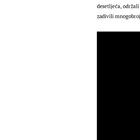
desetljeća, održal
zadivili mnogobro