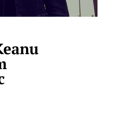
Keanu
m
c