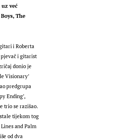
 uz već 
 Boys, The 
tari i Roberta 
evač i gitarist 
ičaj donio je 
le Visionary’ 
kao predgrupa 
y Ending’, 
 trio se razišao. 
tale tijekom tog 
 Lines and Palm 
iše od dva 