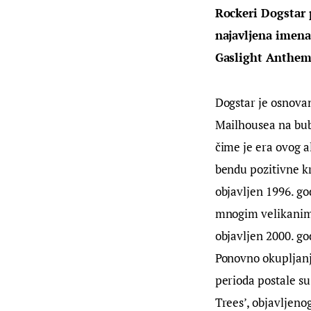
Rockeri Dogstar 
najavljena imena
Gaslight Anthem,
Dogstar je osnova
Mailhousea na bub
čime je era ovog a
bendu pozitivne kr
objavljen 1996. go
mnogim velikanima
objavljen 2000. go
Ponovno okupljanj
perioda postale s
Trees’, objavljeno