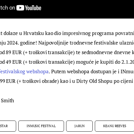
ut dolaze u Hrvatsku kao dio impresivnog programa povratn
pnju 2024. godine! Najpovoljnije trodnevne festivalske ulazn
i od 89 EUR (+ troškovi transakcije) te sedmodnevne dnevne
 od 49 EUR (+ troškovi transakcije) moguće je kupiti do 2.1.20
festivalskog webshopa
. Putem webshopa dostupan je i INmus
 99 EUR (+ troškovi obrade) kao i u Dirty Old Shopu po cijen
 Smith
STAR
INMUSIC FESTIVAL
JARUN
KEANU REEVES