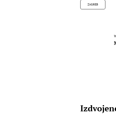
ZAGREB
W
Izdvojene