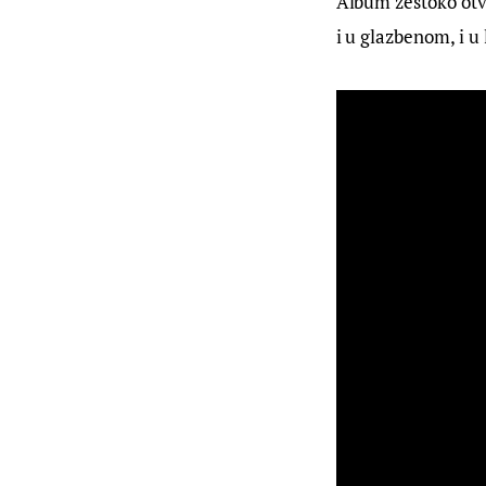
Album žestoko otv
i u glazbenom, i u