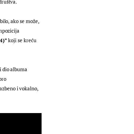
društva.
 bilo, ako se može, 
mpozicija 
 4)”
 koji se kreću 
ji dio albuma 
oro 
zbeno i vokalno, 