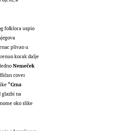
g folklora uspio 
njegova 
enac plivao u 
krenuo korak dalje 
gledno 
Nemeček
dličan cover 
ike 
“Crna 
 glazbi na 
 onome oko slike 