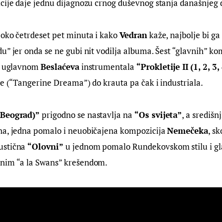
cije daje jednu dijagnozu crnog duševnog stanja današnjeg 
oko četrdeset pet minuta i kako 
Vedran
 kaže, najbolje bi ga
u” jer onda se ne gubi nit vodilja albuma. Šest “glavnih” ko
i uglavnom 
Beslaćeva
 instrumentala 
“
Prokletije II
(1, 2, 3,
ke (“Tangerine Dreama”) do krauta pa čak i industriala.
(Beograd)” 
prigodno se nastavlja na 
“Os svijeta”
, a središn
na, jedna pomalo i neuobičajena kompozicija 
Nemečeka
, sk
stična 
“Olovni”
 u jednom pomalo Rundekovskom stilu i gla
nim “a la Swans” krešendom.