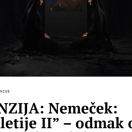
NZIJE
NZIJA: Nemeček:
letije II” – odmak 