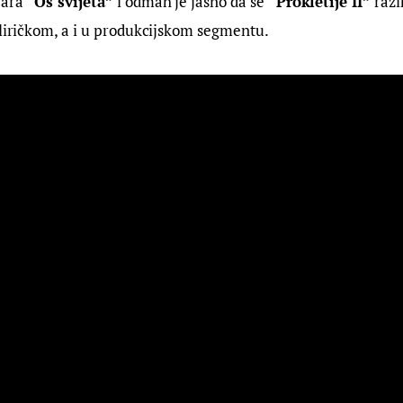
ara 
“Os svijeta” 
i odmah je jasno da se 
“
Prokletije II” 
razi
 liričkom, a i u produkcijskom segmentu.