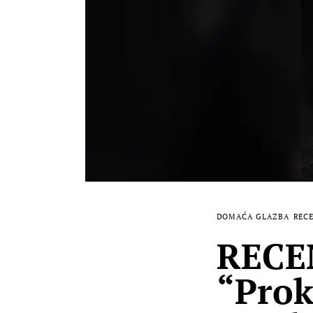
DOMAĆA GLAZBA
RECE
RECE
“Prok