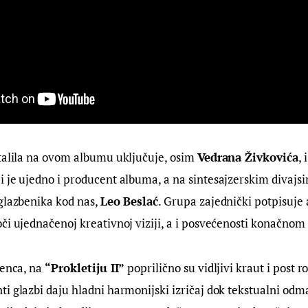
talila na ovom albumu uključuje, osim 
Vedrana Živkovića
, i
 je ujedno i producent albuma, a na sintesajzerskim divajsi
glazbenika kod nas, 
Leo Beslać
. Grupa zajednički potpisuje 
či ujednačenoj kreativnoj viziji, a i posvećenosti konačnom
enca, na 
“
Prokletiju II”
 poprilično su vidljivi kraut i post ro
i glazbi daju hladni harmonijski izričaj dok tekstualni odm