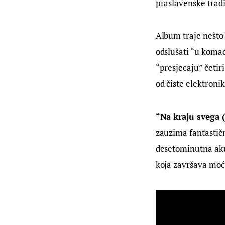
praslavenske tradi
Album traje nešto 
odslušati “u komad
“presjecaju” četir
od čiste elektroni
“Na kraju svega 
zauzima fantastič
desetominutna aku
koja završava moć