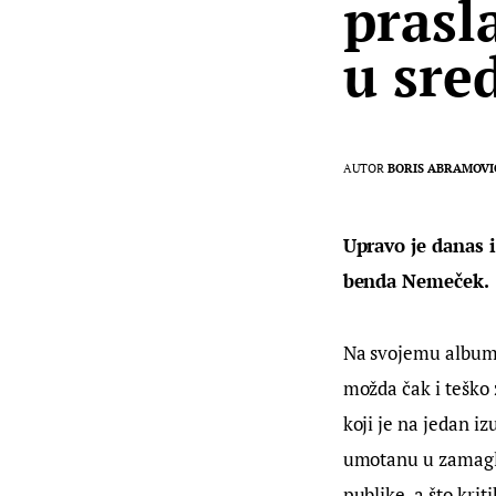
prasl
u sre
AUTOR
BORIS ABRAMOVI
Upravo je danas i
benda Nemeček.
Na svojemu album
možda čak i teško
koji je na jedan i
umotanu u zamaglje
publike, a što krit