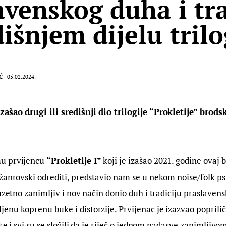
avenskog duha i tra
dišnjem dijelu trilo
Ć
05.02.2024.
zašao drugi ili središnji dio trilogije “Prokletije” brod
u prvijencu 
“Prokletije I”
 koji je izašao 2021. godine ovaj 
 žanrovski odrediti, predstavio nam se u nekom noise/folk p
zuzetno zanimljiv i nov način donio duh i tradiciju praslavens
nu koprenu buke i distorzije. Prvijenac je izazvao poprili
ike i svi su se složili da je riječ o jednom nadasve zanimljivom