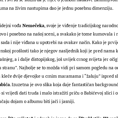
buma na živim nastupima dao je jednu posebnu dimenziju.
 idejni vođa 
Nemečeka
, svoje je viđenje tradicijskog narodno
novo i posebno na našoj sceni, a svakako je tome kumovala i 
sada i nije viđana u upotrebi na ovakav način. Kako je prvij
enskoj prošlosti tako je njegov nasljednik koji je pred nama 
šnjeg, a i dalje distopijskog, još uvijek crnog svijeta jer oči
u stranu”. Najbolje se to možda vidi pri samom pogledu na o
kleče dvije djevojke u crnim maramama i “žaluju” ispred sl
abića
. Izuzetna je ovo slika koja daje fantastičan background
i vrijedi dati truda i malo istražiti priču o Babićevoj slici i
čaju dojam o albumu biti jači i jasniji.