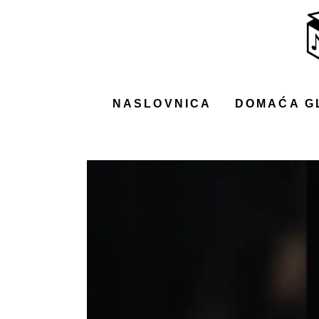
NASLOVNICA
DOMAĆA GLAZBA
STRANA GLAZBA
NASLOVNICA
DOMAĆA G
FILM
MUSIC BOX