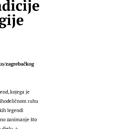
dicije
gije
sko/zagrebačkog 
bend, kojega je 
sihodeličnom ruhu 
kih legendi 
čno zanimanje što 
 djelu, a 