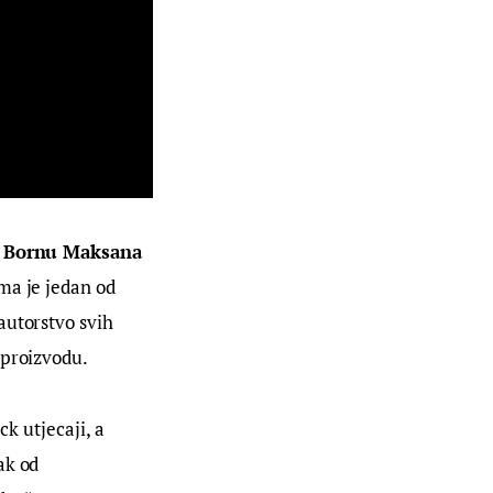
 
Bornu Maksana
ma je jedan od 
autorstvo svih 
 proizvodu.
ck utjecaji, a 
ak od 