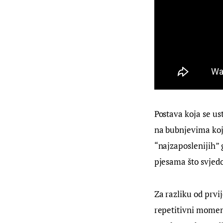
Postava koja se us
na bubnjevima koji
“najzaposlenijih” 
pjesama što svjedo
Za razliku od prvij
repetitivni moment