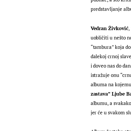
predstavljanje al
Vedran Živković
,
uobličiti u nešto 
“tambura” koja do 
dalekoj crnoj slav
i doveo nas do dana
istražuje onu “crn
albuma na kojemu 
zastava”
Ljube B
albumu, a svakako s
jer će u svakom slu