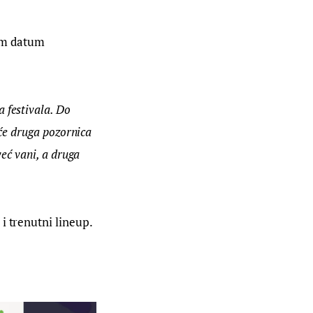
sam datum 
 festivala. Do 
 će druga pozornica 
već vani, a druga 
i trenutni lineup.