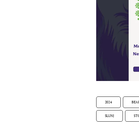
2024
BEA
SLUNJ
ST