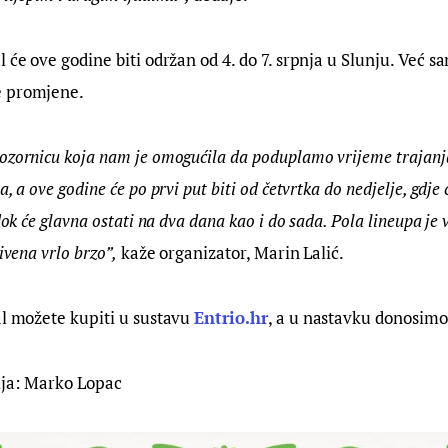
l će ove godine biti održan od 4. do 7. srpnja u Slunju. Već 
e promjene.
ozornicu koja nam je omogućila da poduplamo vrijeme trajanja
a, a ove godine će po prvi put biti od četvrtka do nedjelje, gdje
dok će glavna ostati na dva dana kao i do sada. Pola lineupa je 
ivena vrlo brzo”,
 kaže organizator, Marin Lalić.
al možete kupiti u sustavu 
Entrio.hr
, a u nastavku donosimo 
ija: Marko Lopac