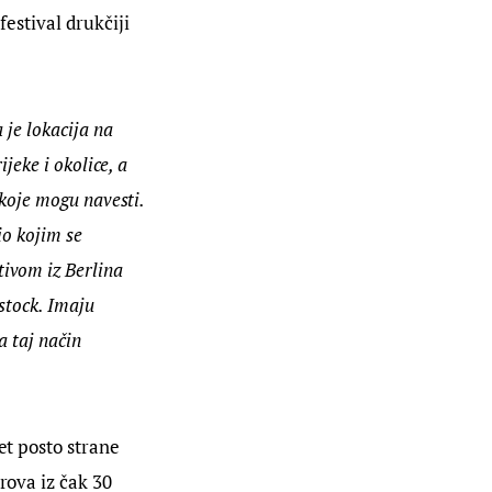
estival drukčiji 
 je lokacija na 
jeke i okolice, a 
 koje mogu navesti. 
io kojim se 
ivom iz Berlina 
stock. Imaju 
a taj način 
et posto strane 
rova iz čak 30 