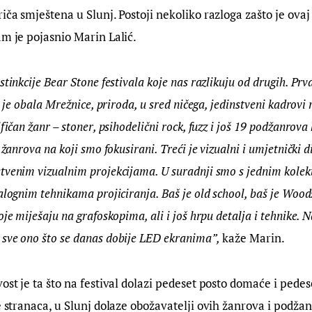
iča smještena u Slunj. Postoji nekoliko razloga zašto je ovaj f
am je pojasnio Marin Lalić.
stinkcije Bear Stone festivala koje nas razlikuju od drugih. Prva
o je obala Mrežnice, priroda, u sred ničega, jedinstveni kadrovi ri
ifičan žanr – stoner, psihodelični rock, fuzz i još 19 podžanrova
 žanrova na koji smo fokusirani. Treći je vizualni i umjetnički d
tvenim vizualnim projekcijama. U suradnji smo s jednim kolekt
alognim tehnikama projiciranja. Baš je old school, baš je Wood
je miješaju na grafoskopima, ali i još hrpu detalja i tehnike. N
sve ono što se danas dobije LED ekranima”,
 kaže Marin.
ost je ta što na festival dolazi pedeset posto domaće i pedes
če stranaca, u Slunj dolaze obožavatelji ovih žanrova i podžan