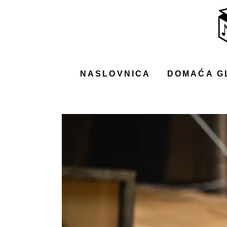
NASLOVNICA
DOMAĆA GLAZBA
STRANA GLAZBA
NASLOVNICA
DOMAĆA G
FILM
MUSIC BOX