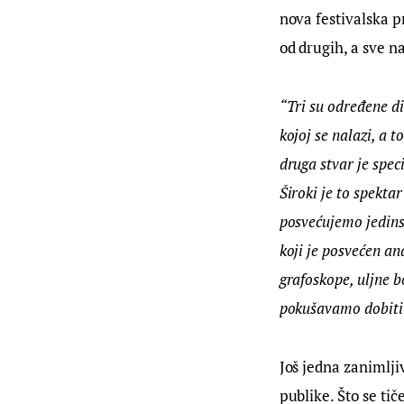
nova festivalska pr
od drugih, a sve n
“Tri su određene di
kojoj se nalazi, a t
druga stvar je spec
Široki je to spektar
posvećujemo jedins
koji je posvećen an
grafoskope, uljne bo
pokušavamo dobiti 
Još jedna zanimljiv
publike. Što se ti