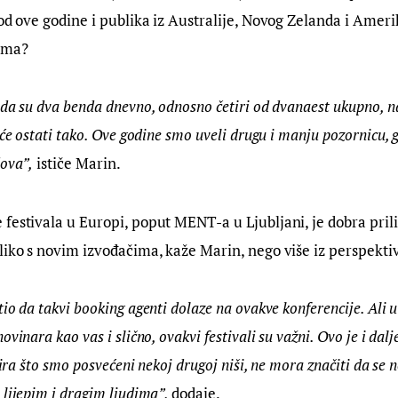
 od ove godine i publika iz Australije, Novog Zelanda i Ameri
vima?
 da su dva benda dnevno, odnosno četiri od dvanaest ukupno, n
 će ostati tako. Ove godine smo uveli drugu i manju pozornicu, g
dova”,
 ističe Marin.
festivala u Europi, poput MENT-a u Ljubljani, je dobra prili
liko s novim izvođačima, kaže Marin, nego više iz perspekt
io da takvi booking agenti dolaze na ovakve konferencije. Ali u
vinara kao vas i slično, ovakvi festivali su važni. Ovo je i dalj
bzira što smo posvećeni nekoj drugoj niši, ne mora značiti da se
lijepim i dragim ljudima”, 
dodaje.