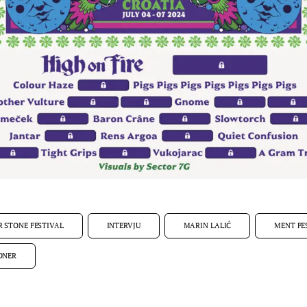
R STONE FESTIVAL
INTERVJU
MARIN LALIĆ
MENT FE
ONER