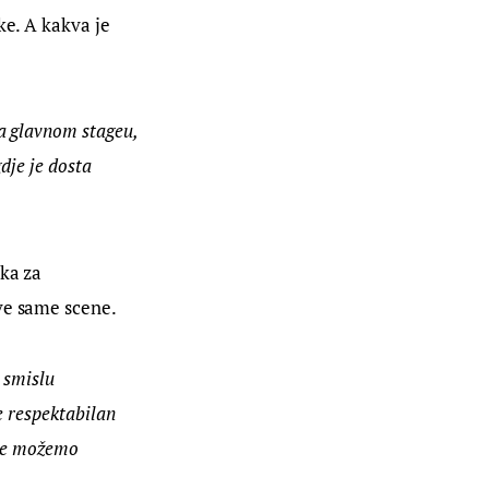
ke. A kakva je 
a glavnom stageu, 
dje je dosta 
ka za 
ive same scene.
 smislu 
e respektabilan 
 ne možemo 