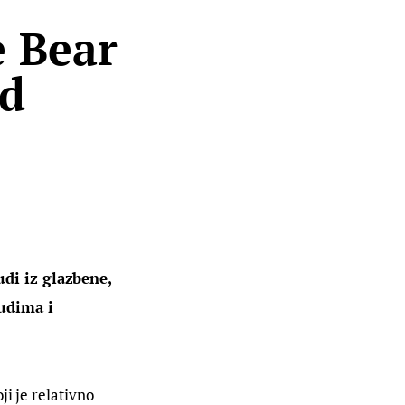
e Bear
od
di iz glazbene, 
udima i 
i je relativno 