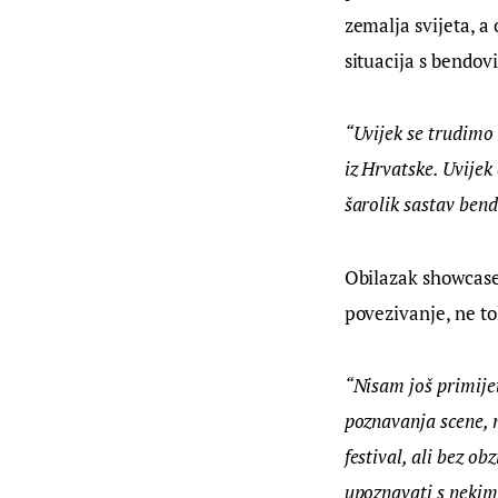
zemalja svijeta, a
situacija s bendo
“Uvijek se trudimo
iz Hrvatske. Uvijek
šarolik sastav ben
Obilazak showcase 
povezivanje, ne to
“Nisam još primijet
poznavanja scene, no
festival, ali bez o
upoznavati s nekim 