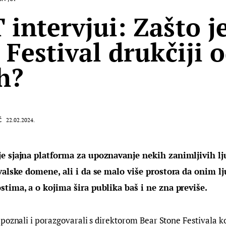
intervjui: Zašto j
 Festival drukčiji 
h?
Ć
22.02.2024.
e sjajna platforma za upoznavanje nekih zanimljivih lju
valske domene, ali i da se malo više prostora da onim lj
tima, a o kojima šira publika baš i ne zna previše.
poznali i porazgovarali s direktorom Bear Stone Festivala koj