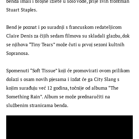
benda imali i brojne izlete u solo vode, prije svih frontman 
Stuart Staples.
Bend je poznat i po suradnji s francuskom redateljicom 
Claire Denis za čijih sedam filmova su skladali glazbu, dok 
se njihova “Tiny Tears” može čuti u prvoj sezoni kultnih 
Sopranosa.
Spomenuti “Soft Tissue” koji će promovirati ovom prilikom 
dolazi s osam novih pjesama i izdat će ga City Slang s 
kojim surađuju već 12 godina, točnije od albuma “The 
Something Rain”. Album se može prednaručiti na 
službenim stranicama benda.