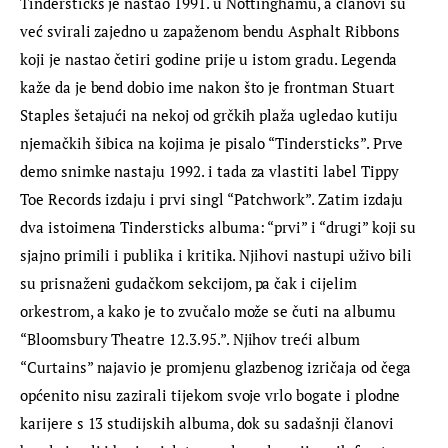
Tindersticks je nastao 1991. u Nottinghamu, a članovi su 
već svirali zajedno u zapaženom bendu Asphalt Ribbons 
koji je nastao četiri godine prije u istom gradu. Legenda 
kaže da je bend dobio ime nakon što je frontman Stuart 
Staples šetajući na nekoj od grčkih plaža ugledao kutiju 
njemačkih šibica na kojima je pisalo “Tindersticks”. Prve 
demo snimke nastaju 1992. i tada za vlastiti label Tippy 
Toe Records izdaju i prvi singl “Patchwork”. Zatim izdaju 
dva istoimena Tindersticks albuma: “prvi” i “drugi” koji su 
sjajno primili i publika i kritika. Njihovi nastupi uživo bili 
su prisnaženi gudačkom sekcijom, pa čak i cijelim 
orkestrom, a kako je to zvučalo može se čuti na albumu 
“Bloomsbury Theatre 12.3.95.”. Njihov treći album 
“Curtains” najavio je promjenu glazbenog izričaja od čega 
općenito nisu zazirali tijekom svoje vrlo bogate i plodne 
karijere s 13 studijskih albuma, dok su sadašnji članovi 