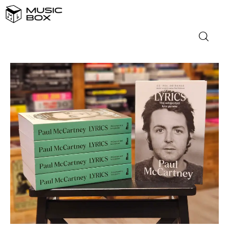
NASLOVNICA
DOMAĆA GLAZBA
STRANA GLAZBA
FILM
MUSIC BOX