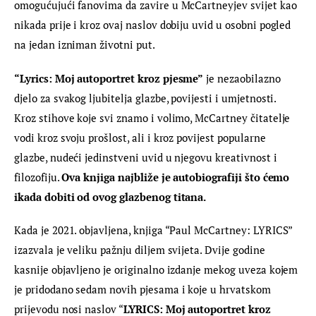
omogućujući fanovima da zavire u McCartneyjev svijet kao 
nikada prije i kroz ovaj naslov dobiju uvid u osobni pogled 
na jedan izniman životni put.
“Lyrics: Moj autoportret kroz pjesme”
 je nezaobilazno 
djelo za svakog ljubitelja glazbe, povijesti i umjetnosti. 
Kroz stihove koje svi znamo i volimo, McCartney čitatelje 
vodi kroz svoju prošlost, ali i kroz povijest popularne 
glazbe, nudeći jedinstveni uvid u njegovu kreativnost i 
filozofiju. 
Ova knjiga najbliže je autobiografiji što ćemo 
ikada dobiti od ovog glazbenog titana.
Kada je 2021. objavljena, knjiga “Paul McCartney: LYRICS” 
izazvala je veliku pažnju diljem svijeta. Dvije godine 
kasnije objavljeno je originalno izdanje mekog uveza kojem 
je pridodano sedam novih pjesama i koje u hrvatskom 
prijevodu nosi naslov “
LYRICS: Moj autoportret kroz 