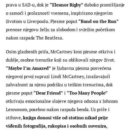
prava u SAD-u, dok je 
“Eleanor Rigby” 
duboko promišljanje 
o samoći i prolaznosti vremena, inspirirano njegovim 
životom u Liverpoolu. Pjesme poput 
“Band on the Run”
prenose njegovu želju za slobodom i svježim početkom 
nakon raspada The Beatlesa.
Osim glazbenih priča, McCartney kroz pjesme otkriva i 
dublje, osobne trenutke koji su oblikovali njegov život. 
“Maybe I’m Amazed”
 je ljubavna pjesma posvećena 
njegovoj prvoj supruzi Lindi McCartney, izražavajući 
zahvalnost za njenu podršku u teškim trenucima, dok 
pjesme poput 
“Dear Friend”
 i 
“Too Many People”
otkrivaju emocionalne slojeve njegova odnosa s Johnom 
Lennonom, posebno nakon raspada benda. Uz priče i 
stihove, 
knjiga donosi više od stotinu nikad prije 
viđenih fotografija, rukopisa i osobnih suvenira,