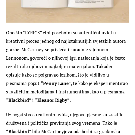
Ono što “LYRICS” čini posebnim su autentični uvidi u 
kreativni proces jednog od najistaknutijih svjetskih autora 
glazbe. McCartney se prisjeća i suradnje s Johnom 
Lennonom, govoreći o njihovoj igri natjecanja koja je često 
rezultirala njihovim najboljim materijalom. Također, 
opisuje kako se poigravao jezikom, što je vidljivo u 
pjesmama poput 
“Penny Lane”
, te kako je eksperimentirao 
s različitim melodijama i instrumentima, kao u pjesmama 
“Blackbird”
 i 
“Eleanor Rigby”
.
Uz bogatstvo kreativnih uvida, njegove pjesme su zrcalile 
društvena i politička previranja svog vremena. Tako je 
“Blackbird”
 bila McCartneyjeva oda borbi za građanska 