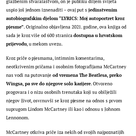
glazbenim stvaralaštvom, on je publiku diljem svijeta 
uspio još jednom iznenaditi – ovaj put s 
jedinstvenim 
autobiografskim djelom “LYRICS: Moj autoportret kroz 
pjesme”
. Originalno objavljena 2021. godine, ova knjiga od 
sada je kroz više od 600 stranica 
dostupna u hrvatskom 
prijevodu
, u mekom uvezu.
Kroz priče o pjesmama, intimnim komentarima, 
neotkrivenim pričama i osobnim fotografijama McCartney 
nas vodi na putovanje 
od vremena The Beatlesa, preko 
Wingsa, pa sve do njegove solo karijere
. Otvoreno 
progovara i o nizu osobnih trenutaka koji su obilježili 
njegov život, osvrnuvši se kroz pjesme na odnos s prvom 
suprugom Lindom McCartney ili kao i odnosu s Johnom 
Lennonom.
McCartney otkriva priče iza nekih od svojih najpoznatijih 