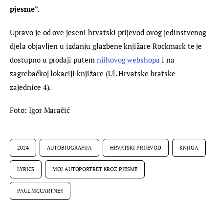
pjesme
“.
Upravo je od ove jeseni hrvatski prijevod ovog jedinstvenog 
djela objavljen u izdanju glazbene knjižare Rockmark te je 
dostupno u prodaji putem 
njihovog webshopa
 i na 
zagrebačkoj lokaciji knjižare (Ul. Hrvatske bratske 
zajednice 4).
Foto: Igor Maračić
2024
AUTOBIOGRAFIJA
HRVATSKI PRIJEVOD
KNJIGA
LYRICS
MOJ AUTOPORTRET KROZ PJESME
PAUL MCCARTNEY