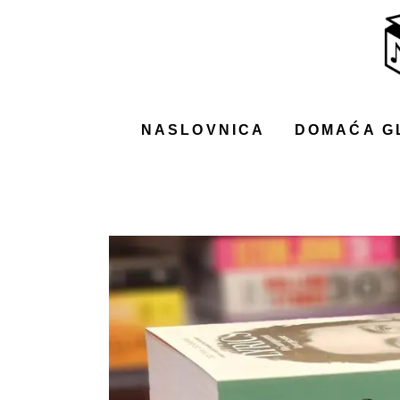
NASLOVNICA
DOMAĆA GLAZBA
STRANA GLAZBA
NASLOVNICA
DOMAĆA G
FILM
MUSIC BOX