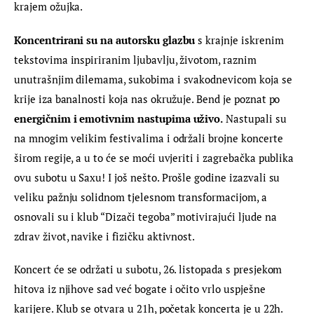
krajem ožujka.
Koncentrirani su na autorsku glazbu
 s krajnje iskrenim 
tekstovima inspiriranim ljubavlju, životom, raznim 
unutrašnjim dilemama, sukobima i svakodnevicom koja se 
krije iza banalnosti koja nas okružuje. Bend je poznat po 
energičnim i emotivnim nastupima uživo.
 Nastupali su 
na mnogim velikim festivalima i održali brojne koncerte 
širom regije, a u to će se moći uvjeriti i zagrebačka publika 
ovu subotu u Saxu! I još nešto. Prošle godine izazvali su 
veliku pažnju solidnom tjelesnom transformacijom, a 
osnovali su i klub “Dizači tegoba” motivirajući ljude na 
zdrav život, navike i fizičku aktivnost.
Koncert će se održati u subotu, 26. listopada s presjekom 
hitova iz njihove sad već bogate i očito vrlo uspješne 
karijere. Klub se otvara u 21h, početak koncerta je u 22h.