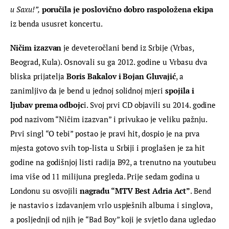
u Saxu!”,
poručila je poslovično dobro raspoložena ekipa
iz benda ususret koncertu.
Ničim izazvan
 je deveteročlani bend iz Srbije (Vrbas, 
Beograd, Kula). Osnovali su ga 2012. godine u Vrbasu dva 
bliska prijatelja 
Boris Bakalov i Bojan Gluvajić
, a 
zanimljivo da je bend u jednoj solidnoj mjeri 
spojila i 
ljubav prema odbojc
i. Svoj prvi CD objavili su 2014. godine 
pod nazivom “Ničim izazvan” i privukao je veliku pažnju. 
Prvi singl “O tebi” postao je pravi hit, dospio je na prva 
mjesta gotovo svih top-lista u Srbiji i proglašen je za hit 
godine na godišnjoj listi radija B92, a trenutno na youtubeu 
ima više od 11 milijuna pregleda. Prije sedam godina u 
Londonu su osvojili 
nagradu “MTV Best Adria Act”
. Bend 
je nastavio s izdavanjem vrlo uspješnih albuma i singlova, 
a posljednji od njih je “Bad Boy” koji je svjetlo dana ugledao 