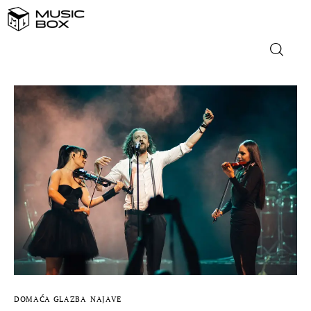
NASLOVNICA
DOMAĆA GLAZBA
STRANA GLAZBA
FILM
MUSIC BOX
DOMAĆA GLAZBA
NAJAVE