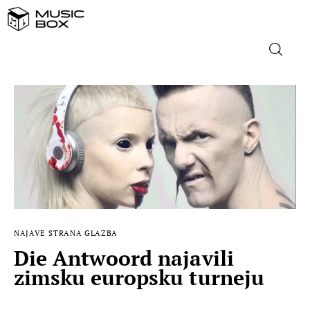
NASLOVNICA
DOMAĆA GLAZBA
STRANA GLAZBA
FILM
NAJAVE
STRANA GLAZBA
MUSIC BOX
Die Antwoord najavili
zimsku europsku turneju