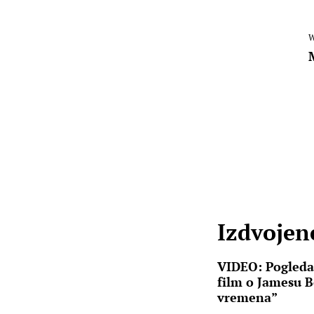
W
Izdvojene
VIDEO: Pogledaj
film o Jamesu 
vremena”