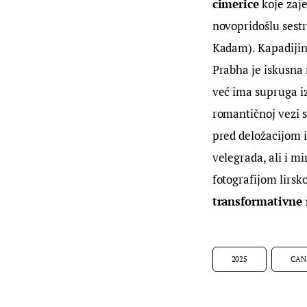
cimerice
 koje zaj
novopridošlu sest
Kadam). Kapadijin 
Prabha je iskusna 
već ima supruga iz
romantičnoj vezi s
pred deložacijom i
velegrada, ali i m
fotografijom lirsk
transformativne m
2025
CAN