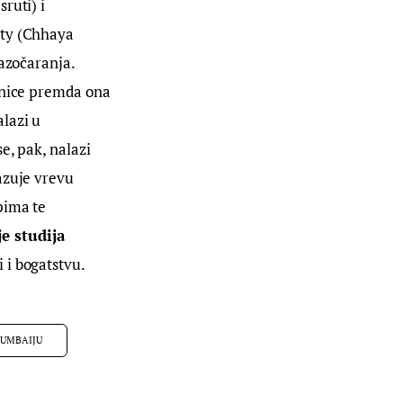
ruti) i 
aty (Chhaya 
azočaranja. 
lnice premda ona 
lazi u 
e, pak, nalazi 
azuje vrevu 
pima te 
 studija 
 i bogatstvu.
MUMBAIJU