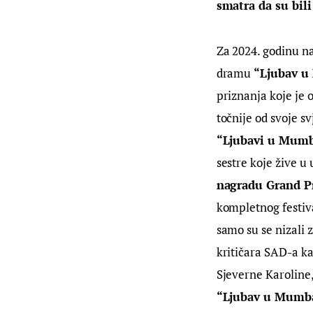
smatra da su bili
Za 2024. godinu na
dramu 
“Ljubav u
priznanja koje je 
točnije od svoje s
“Ljubavi u Mumb
sestre koje žive u
nagradu Grand P
kompletnog festiva
samo su se nizali 
kritičara SAD-a ka
Sjeverne Karoline
“Ljubav u Mumb