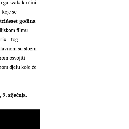
to ga svakako čini 
 koje se 
trideset godina 
dijskom filmu 
ix – tog 
uglavnom su složni 
om osvojiti 
nom djelu koje će 
9. siječnja.