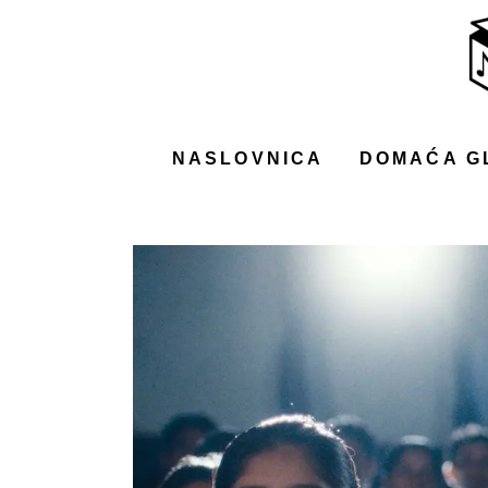
NASLOVNICA
DOMAĆA GLAZBA
STRANA GLAZBA
NASLOVNICA
DOMAĆA G
FILM
MUSIC BOX