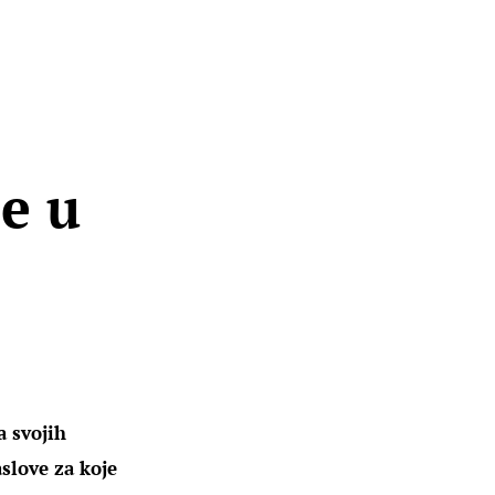
že u
 svojih 
love za koje 