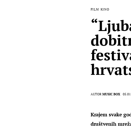
FILM
KINO
“Ljub
dobit
festi
hrvat
AUTOR
MUSIC BOX
05.01
Krajem svake god
društvenih mreža