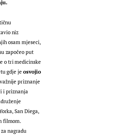
nju.
tičnu 
tavio niz 
njih osam mjeseci, 
su započeo put 
e o tri medicinske 
tu gdje je 
osvojio 
jvažnije priznanje 
 i priznanja 
udruženje 
Yorka, San Diega, 
m filmom. 
 za nagradu 