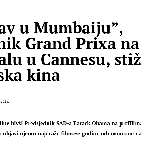
av u Mumbaiju”,
nik Grand Prixa na
valu u Cannesu, sti
ska kina
.2025.
ine bivši Predsjednik SAD-a Barack Obama na profilima
 objavi njemu najdraže filmove godine odnosno one nas