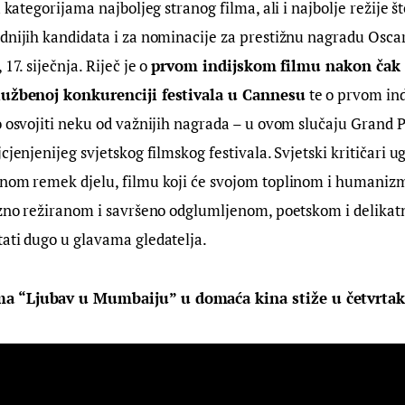
u kategorijama najboljeg stranog filma, ali i najbolje režije š
dnijih kandidata i za nominacije za prestižnu nagradu Oscar
17. siječnja. Riječ je o 
prvom indijskom filmu nakon čak 
službenoj konkurenciji festivala u Cannesu
 te o prvom in
o osvojiti neku od važnijih nagrada – u ovom slučaju Grand Pr
cjenjenijeg svjetskog filmskog festivala. Svjetski kritičari 
rnom remek djelu, filmu koji će svojom toplinom i humanizm
izno režiranom i savršeno odglumljenom, poetskom i delikat
ati dugo u glavama gledatelja.
 “Ljubav u Mumbaiju” u domaća kina stiže u četvrtak, 