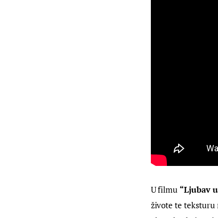
U filmu 
“Ljubav 
živote te tekstur