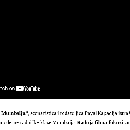
u Mumbaiju”
, scenaristica i redateljica Payal Kapadija istražu
u moderne radničke klase Mumbaija. 
Radnja filma fokusiran