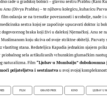
edno rade u gradskoj bolnici – glavnu sestru Prabhu (Kani Kus
ru Anu (Divya Prabha) – te njihovu kolegicu, kuharicu Parv
film oslanja se na trenutke povezanosti i srcobolje, nade i r
medicinska sestra kojoj se započinje upucavati doktor iz bo
 dogovorenog braka koji živi u dalekoj Njemačkoj. Anu se na
 Muslimanom koju skriva od svoje striktne obitelji. Parvaty s
z vlastitog stana. Redateljica Kapadia jednakim sjajem prik
ir priobalnog sela artikuliranih vrhunskim glumačkim nastu
og naturalizma. Film 
“Ljubav u Mumbaiju”
dubokoumna je
oći prijateljstva i sestrinstva
 u svoj svojoj kompleksnosti
NES
FILM
GRAND PRIX
KINO
LJUBAV U 