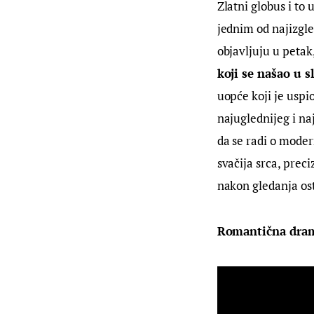
Zlatni globus i to 
jednim od najizgle
objavljuju u petak, 
koji se našao u 
uopće koji je uspi
najuglednijeg i naj
da se radi o mode
svačija srca, prec
nakon gledanja ost
Romantična drama