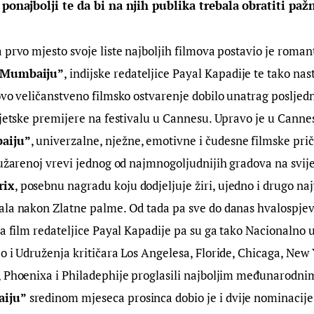
 ponajbolji te da bi na njih publika trebala obratiti paž
 prvo mjesto svoje liste najboljih filmova postavio je roman
 Mumbaiju”
, indijske redateljice Payal Kapadije te tako nas
ovo veličanstveno filmsko ostvarenje dobilo unatrag posljed
vjetske premijere na festivalu u Cannesu. Upravo je u Canne
aiju”
, univerzalne, nježne, emotivne i čudesne filmske prič
 užarenoj vrevi jednog od najmnogoljudnijih gradova na svije
rix
, posebnu nagradu koju dodjeljuje žiri, ujedno i drugo na
la nakon Zlatne palme. Od tada pa sve do danas hvalospjevi
za film redateljice Payal Kapadije pa su ga tako Nacionalno 
o i Udruženja kritičara Los Angelesa, Floride, Chicaga, New 
, Phoenixa i Philadephije proglasili najboljim međunarodni
aiju”
 sredinom mjeseca prosinca dobio je i dvije nominacije