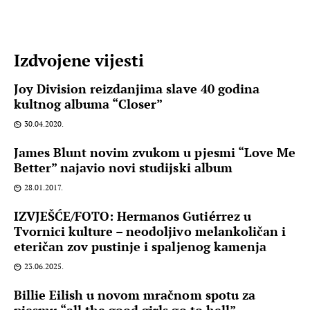
Izdvojene vijesti
Joy Division reizdanjima slave 40 godina
kultnog albuma “Closer”
30.04.2020.
James Blunt novim zvukom u pjesmi “Love Me
Better” najavio novi studijski album
28.01.2017.
IZVJEŠĆE/FOTO: Hermanos Gutiérrez u
Tvornici kulture – neodoljivo melankoličan i
eteričan zov pustinje i spaljenog kamenja
23.06.2025.
Billie Eilish u novom mračnom spotu za
pjesmu “all the good girls go to hell”