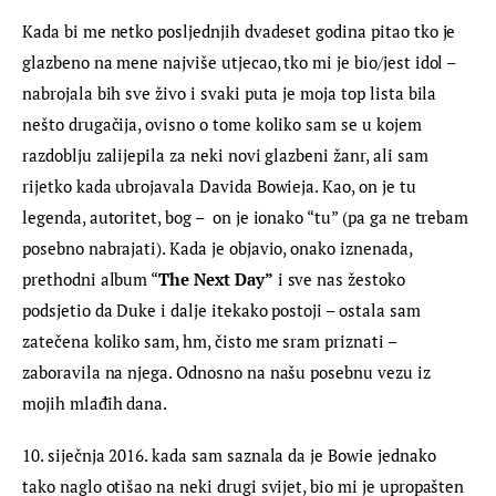
Kada bi me netko posljednjih dvadeset godina pitao tko je 
glazbeno na mene najviše utjecao, tko mi je bio/jest idol – 
nabrojala bih sve živo i svaki puta je moja top lista bila 
nešto drugačija, ovisno o tome koliko sam se u kojem 
razdoblju zalijepila za neki novi glazbeni žanr, ali sam 
rijetko kada ubrojavala Davida Bowieja. Kao, on je tu 
legenda, autoritet, bog –  on je ionako “tu” (pa ga ne trebam 
posebno nabrajati). Kada je objavio, onako iznenada, 
prethodni album “
The Next Day”
 i sve nas žestoko 
podsjetio da Duke i dalje itekako postoji – ostala sam 
zatečena koliko sam, hm, čisto me sram priznati – 
zaboravila na njega. Odnosno na našu posebnu vezu iz 
mojih mlađih dana.
10. siječnja 2016. kada sam saznala da je Bowie jednako 
tako naglo otišao na neki drugi svijet, bio mi je upropašten 