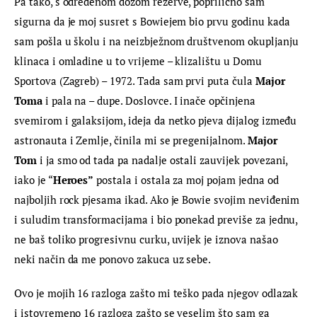
Pa tako, s određenom dozom rezerve, poprilično sam 
sigurna da je moj susret s Bowiejem bio prvu godinu kada 
sam pošla u školu i na neizbježnom društvenom okupljanju 
klinaca i omladine u to vrijeme – klizalištu u Domu 
Sportova (Zagreb) – 1972. Tada sam prvi puta čula
 Major 
Toma 
i pala na – dupe. Doslovce. I inače opčinjena 
svemirom i galaksijom, ideja da netko pjeva dijalog između 
astronauta i Zemlje, činila mi se pregenijalnom. 
Major 
Tom
 i ja smo od tada pa nadalje ostali zauvijek povezani, 
iako je “
Heroes”
 postala i ostala za moj pojam jedna od 
najboljih rock pjesama ikad. Ako je Bowie svojim neviđenim 
i suludim transformacijama i bio ponekad previše za jednu, 
ne baš toliko progresivnu curku, uvijek je iznova našao 
neki način da me ponovo zakuca uz sebe.
Ovo je mojih 16 razloga zašto mi teško pada njegov odlazak 
i istovremeno 16 razloga zašto se veselim što sam ga 