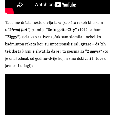
Tada me držala nešto divlja faza (kao što rekoh bila sam 
u
“kivnoj fazi”
) pa mi je “
Sufragette City”
 (1972., album
“Ziggy”
) sjela kao salivena, čak sam slomila i nekoliko 
badminton reketa koji su impersonalizirali gitare – da bih 
tek dosta kasnije shvatila da je i ta pjesma sa
 “Ziggyja”
 (to 
je onaj odmak od godinu-dvije kojim smo dobivali hitove u 
javnosti u Jugi):