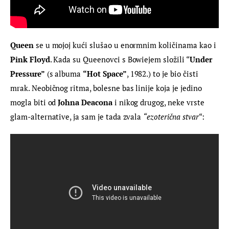
Queen
 se u mojoj kući slušao u enormnim količinama kao i
Pink Floyd
. Kada su Queenovci s Bowiejem složili “
Under 
Pressure”
 (s albuma 
“Hot Space”
, 1982.) to je bio čisti 
mrak. Neobičnog ritma, bolesne bas linije koja je jedino 
mogla biti od 
Johna Deacona
 i nikog drugog, neke vrste 
glam-alternative, ja sam je tada zvala 
“ezoterična stvar
“: