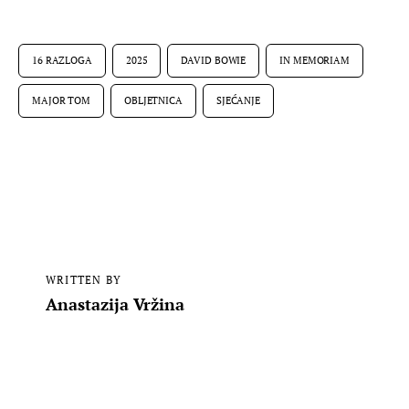
16 RAZLOGA
2025
DAVID BOWIE
IN MEMORIAM
MAJOR TOM
OBLJETNICA
SJEĆANJE
WRITTEN BY
Anastazija Vržina