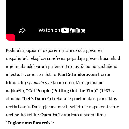
Podmukli, opasni i usporeni ritam uvoda pjesme i 
raspaljujuća eksplozija refrena pripadaju pjesmi koja nikad 
nije imala adekvatan prijem niti je uvršena na zasluženo 
mjesto. Izvorno se našla u
 Paul Schraderovom
 horror 
filmu, ali je
 flopnulo 
sve kompletno. Meni jedna od 
najdražih, 
“Cat People (Putting Out the Fire)”
 (1983. s 
albuma 
“Let’s Dance”
) trebala je proći mukotrpan ciklus 
reotkrivanja. Da je pjesma mrak, svijetu je napokon trebao 
reći netko veliki: 
Quentin Tarantino
 u svom filmu 
“Inglourious Basterds”
: