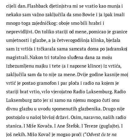
cijeli dan. Flashback djetinjstva mi se vratio kao munja i 
nekako sam važno zaključila da smo Bowie i ja ipak imali 
mnogo toga zajedničkog: oboje smo bili hrabri i 
neprevidljivi. On toliko stariji od mene, pomicao je granice 
umjetnosti i glazbe, a ja četverogodišnja klinka, bježala 
sam iz vrtića i trčkarala sama samcata doma po jadranskoj 
magistrali. Nakon tri totalno sluđena dana za moju 
izbezumljenu majku i tete (a i naporne klince) iz vrtića, 
zaključila sam da to nije za mene. Dvije godine kasnije moj 
vrtić je postao gramofon i par ploča i radio na kojem je 
stariji brat vrtio, vrlo vjerojatno Radio Luksemburg. Radio 
Luksemburg zato jer si samo na njemu mogao čuti onu 
divnu glazbu u uvodu spomenutih glazbenika. Drugo nije 
postojalo u našoj bivšoj državi. Osim, naravno, naših radio 
stanica. I Miše Kovača. I Ane Štefok. I Tereze (guglajte). I 
još nekih. Mišo Kovač je mogao proći (“
Odvest ću te na 