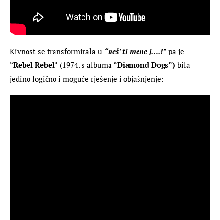
Kivnost se transformirala u
“neš’ ti mene j….!”
 pa je 
“
Rebel Rebel”
 (1974. s albuma
 “Diamond Dogs”)
 bila 
jedino logično i moguće rješenje i objašnjenje: