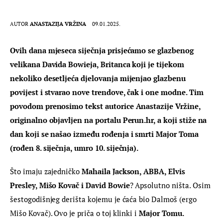
AUTOR
ANASTAZIJA VRŽINA
09.01.2025.
Ovih dana mjeseca siječnja prisjećamo se glazbenog 
velikana Davida Bowieja, Britanca koji je tijekom 
nekoliko desetljeća djelovanja mijenjao glazbenu 
povijest i stvarao nove trendove, čak i one modne. Tim 
povodom prenosimo tekst autorice Anastazije Vržine, 
originalno objavljen na portalu Perun.hr, a koji stiže na 
dan koji se našao između rođenja i smrti Major Toma 
(rođen 8. siječnja, umro 10. siječnja).
Što imaju zajedničko 
Mahaila Jackson, ABBA, Elvis 
Presley, Mišo Kovač i David Bowie
? Apsolutno ništa. Osim 
šestogodišnjeg derišta kojemu je ćaća bio Dalmoš (ergo 
Mišo Kovač). Ovo je priča o toj klinki i 
Major Tomu.