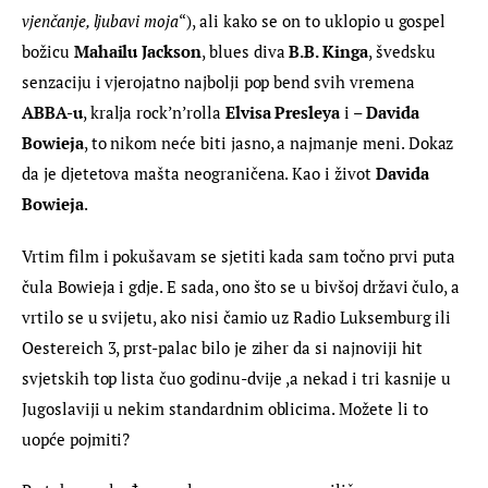
vjenčanje, ljubavi moja
“), ali kako se on to uklopio u gospel 
božicu 
Mahailu Jackson
, blues diva 
B.B. Kinga
, švedsku 
senzaciju i vjerojatno najbolji pop bend svih vremena
ABBA-u
, kralja rock’n’rolla 
Elvisa Presleya
 i – 
Davida 
Bowieja
, to nikom neće biti jasno, a najmanje meni. Dokaz 
da je djetetova mašta neograničena. Kao i život 
Davida 
Bowieja
.
Vrtim film i pokušavam se sjetiti kada sam točno prvi puta 
čula Bowieja i gdje. E sada, ono što se u bivšoj državi čulo, a 
vrtilo se u svijetu, ako nisi čamio uz Radio Luksemburg ili 
Oestereich 3, prst-palac bilo je ziher da si najnoviji hit 
svjetskih top lista čuo godinu-dvije ,a nekad i tri kasnije u 
Jugoslaviji u nekim standardnim oblicima. Možete li to 
uopće pojmiti?