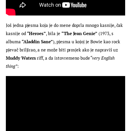
Još jedna pjesma koja je do mene doprla mnogo kasnije, čak 
kasnije od
 “Heroes”
, bila je 
“The Jean Genie”
 (1973, s 
albuma
 “Aladdin Sane”
), pjesma u kojoj je Bowie kao rock 
pjevač briljirao, a ne može biti prosjek ako je napraviš uz 
Muddy Waters
 riff, a da istovremeno bude
“very English 
thing”
: