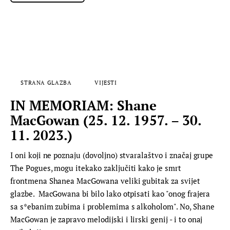
STRANA GLAZBA
VIJESTI
IN MEMORIAM: Shane
MacGowan (25. 12. 1957. – 30.
11. 2023.)
I oni koji ne poznaju (dovoljno) stvaralaštvo i značaj grupe
The Pogues, mogu itekako zaključiti kako je smrt
frontmena Shanea MacGowana veliki gubitak za svijet
glazbe. MacGowana bi bilo lako otpisati kao "onog frajera
sa s*ebanim zubima i problemima s alkoholom". No, Shane
MacGowan je zapravo melodijski i lirski genij - i to onaj