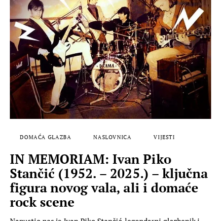
DOMAĆA GLAZBA
NASLOVNICA
VIJESTI
IN MEMORIAM: Ivan Piko
Stančić (1952. – 2025.) – ključna
figura novog vala, ali i domaće
rock scene
Napustio nas je Ivan Piko Stančić, legendarni glazbenik i