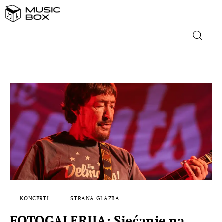
NASLOVNICA
DOMAĆA GLAZBA
STRANA GLAZBA
FILM
MUSIC BOX
KONCERTI
STRANA GLAZBA
FOTOGALERIJA: Sjećanje na