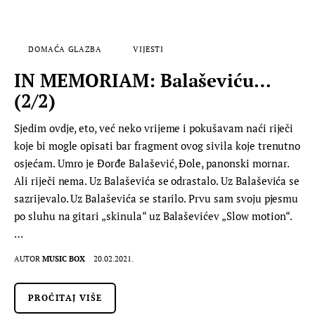
DOMAĆA GLAZBA
VIJESTI
IN MEMORIAM: Balaševiću…
(2/2)
Sjedim ovdje, eto, već neko vrijeme i pokušavam naći riječi
koje bi mogle opisati bar fragment ovog sivila koje trenutno
osjećam. Umro je Đorđe Balašević, Đole, panonski mornar.
Ali riječi nema. Uz Balaševića se odrastalo. Uz Balaševića se
sazrijevalo. Uz Balaševića se starilo. Prvu sam svoju pjesmu
po sluhu na gitari „skinula“ uz Balaševićev „Slow motion“.
…
AUTOR
MUSIC BOX
20.02.2021.
PROČITAJ VIŠE