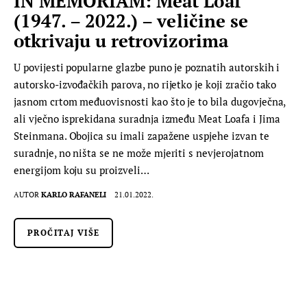
IN MEMORIAM: Meat Loaf
(1947. – 2022.) – veličine se
otkrivaju u retrovizorima
U povijesti popularne glazbe puno je poznatih autorskih i
autorsko-izvođačkih parova, no rijetko je koji zračio tako
jasnom crtom međuovisnosti kao što je to bila dugovječna,
ali vječno isprekidana suradnja između Meat Loafa i Jima
Steinmana. Obojica su imali zapažene uspjehe izvan te
suradnje, no ništa se ne može mjeriti s nevjerojatnom
energijom koju su proizveli…
AUTOR
KARLO RAFANELI
21.01.2022.
PROČITAJ VIŠE