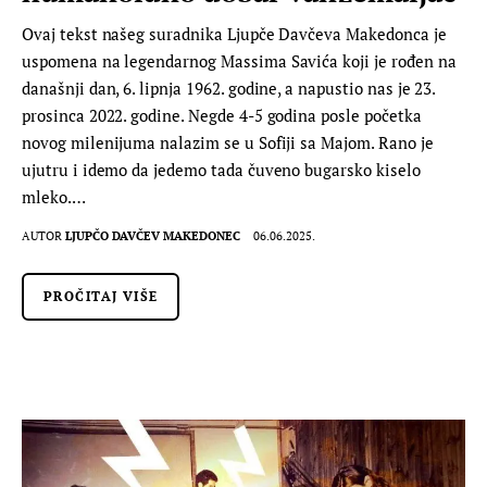
Ovaj tekst našeg suradnika Ljupče Davčeva Makedonca je
uspomena na legendarnog Massima Savića koji je rođen na
današnji dan, 6. lipnja 1962. godine, a napustio nas je 23.
prosinca 2022. godine. Negde 4-5 godina posle početka
novog milenijuma nalazim se u Sofiji sa Majom. Rano je
ujutru i idemo da jedemo tada čuveno bugarsko kiselo
mleko.…
AUTOR
LJUPČO DAVČEV MAKEDONEC
06.06.2025.
PROČITAJ VIŠE