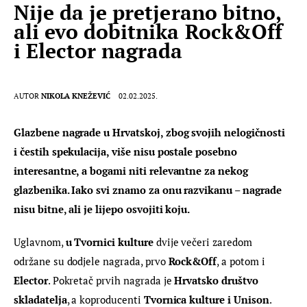
Nije da je pretjerano bitno,
ali evo dobitnika Rock&Off
i Elector nagrada
AUTOR
NIKOLA KNEŽEVIĆ
02.02.2025.
Glazbene nagrade u Hrvatskoj, zbog svojih nelogičnosti 
i čestih spekulacija, više nisu postale posebno 
interesantne, a bogami niti relevantne za nekog 
glazbenika. Iako svi znamo za onu razvikanu – nagrade 
nisu bitne, ali je lijepo osvojiti koju. 
Uglavnom, 
u Tvornici kulture
 dvije večeri zaredom 
održane su dodjele nagrada, prvo 
Rock&Off
, a potom i 
Elector
. Pokretač prvih nagrada je 
Hrvatsko društvo 
skladatelja
, a koproducenti 
Tvornica kulture i Unison
. 