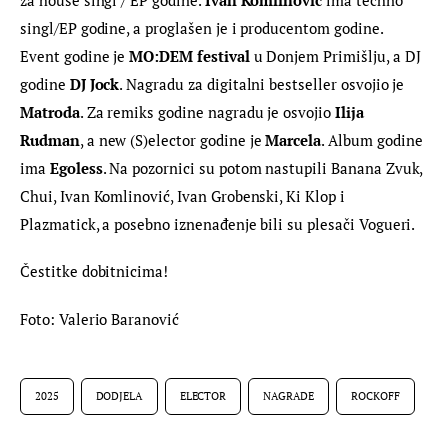
singl/EP godine, a proglašen je i producentom godine. 
Event godine je 
MO:DEM festival
 u Donjem Primišlju, a DJ 
godine 
DJ Jock
. Nagradu za digitalni bestseller osvojio je 
Matroda
. Za remiks godine nagradu je osvojio
 Ilija 
Rudman
, a new (S)elector godine je 
Marcela
. Album godine 
ima 
Egoless
. Na pozornici su potom nastupili Banana Zvuk, 
Chui, Ivan Komlinović, Ivan Grobenski, Ki Klop i 
Plazmatick, a posebno iznenađenje bili su plesači Vogueri.
Čestitke dobitnicima!
Foto: Valerio Baranović
2025
DODJELA
ELECTOR
NAGRADE
ROCKOFF