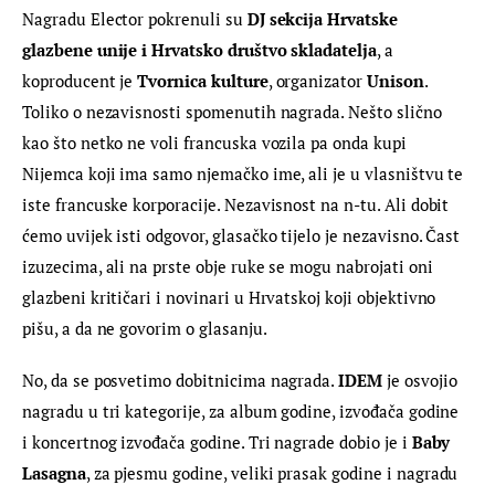
Nagradu Elector pokrenuli su 
DJ sekcija Hrvatske 
glazbene unije i Hrvatsko društvo skladatelja
, a 
koproducent je 
Tvornica kulture
, organizator 
Unison
. 
Toliko o nezavisnosti spomenutih nagrada. Nešto slično 
kao što netko ne voli francuska vozila pa onda kupi 
Nijemca koji ima samo njemačko ime, ali je u vlasništvu te 
iste francuske korporacije. Nezavisnost na n-tu. Ali dobit 
ćemo uvijek isti odgovor, glasačko tijelo je nezavisno. Čast 
izuzecima, ali na prste obje ruke se mogu nabrojati oni 
glazbeni kritičari i novinari u Hrvatskoj koji objektivno 
pišu, a da ne govorim o glasanju.
No, da se posvetimo dobitnicima nagrada. 
IDEM
 je osvojio 
nagradu u tri kategorije, za album godine, izvođača godine 
i koncertnog izvođača godine. Tri nagrade dobio je i 
Baby 
Lasagna
, za pjesmu godine, veliki prasak godine i nagradu 