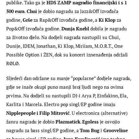
publike. Tako ga je 
HDS ZAMP nagradio financijski i s 1 
500 eura
. 
Chui
 je dobio nagradu za Jazz&Off izvođača 
godine, 
Grše
 za Rap&Off izvođača godine, a 
Ki Klop
 za 
Pop&Off izvođača godine. 
Dunja Knebl
 dobila je nagradu 
za životno djelo. Na dodjeli nagrada nastupili su Chui, 
Dunije, IDEM, Jonathan, Ki Klop, Miriiam, M.O.R.T., One 
Possible Option i ŽEN, dok su koncert iznenađenja održali 
RØLØ.
Sljedeći dan održane su manje “popularne” dodjele nagrada, 
gdje se inače okupi puno manji broj ljudi nego na ovima 
prvima. Na dodjeli su nastupili DJ-i Arya P, Einfakinn, Ela, 
Karlita i Marcela. Electro pop singl/EP godine imaju 
Nipplepeople i Filip Mitrović
. U electronica (alternative) 
žanru nagradu je dobio 
Plazmatick
. 
Egoless
 je osvojio 
nagradu za bass singl/EP godine, a 
Tom Bug
 i 
Grooveline
za house singl / EP godine. 
Ivan Komlinović
 ima techno 