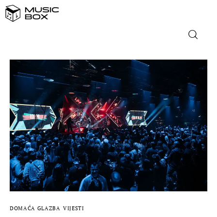
NASLOVNICA
DOMAĆA GLAZBA
STRANA GLAZBA
FILM
MUSIC BOX
DOMAĆA GLAZBA
VIJESTI