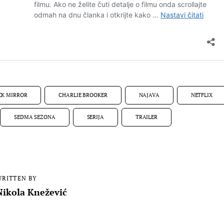
CK MIRROR
CHARLIE BROOKER
NAJAVA
NETFLIX
SEDMA SEZONA
SERIJA
TRAILER
RITTEN BY
Nikola Knežević