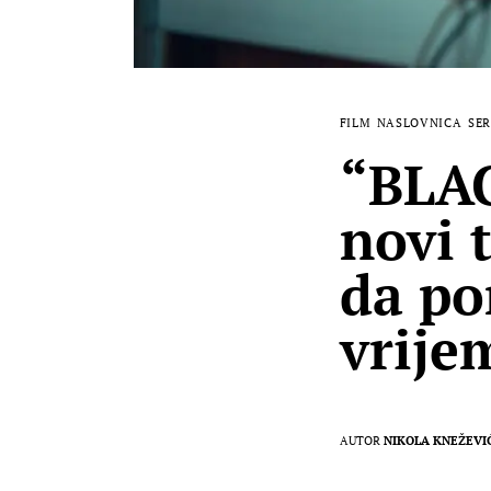
FILM
NASLOVNICA
SER
“BLA
novi 
da po
vrije
AUTOR
NIKOLA KNEŽEVI