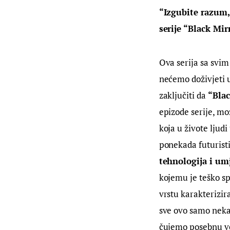
“Izgubite razum,
serije “Black Mir
Ova serija sa svim
nećemo doživjeti u
zaključiti da 
“Blac
epizode serije, mož
koja u živote ljud
ponekada futuristi
tehnologija i umj
kojemu je teško sp
vrstu karakterizira
sve ovo samo neka 
čujemo posebnu ve