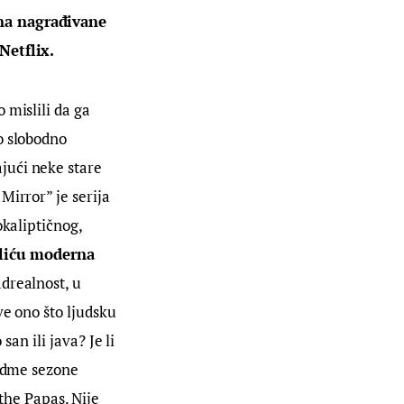
ona nagrađivane 
Netflix.
mislili da ga 
o slobodno 
ajući neke stare 
 Mirror” je serija 
kaliptičnog, 
liću moderna 
adrealnost, u 
e ono što ljudsku 
an ili java? Je li 
sedme sezone 
he Papas. Nije 