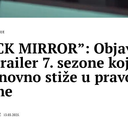
IJE
CK MIRROR”: Objav
trailer 7. sezone ko
novno stiže u prav
me
Ć
13.03.2025.