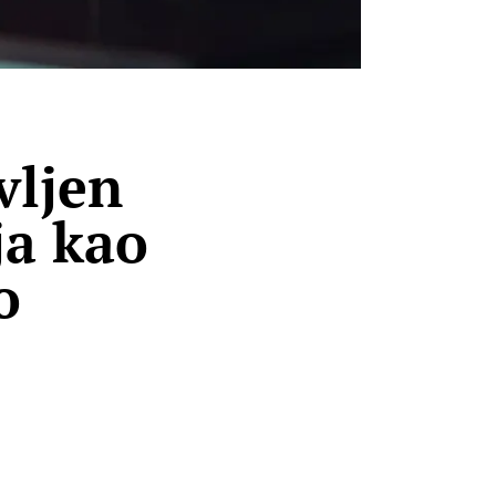
ljen
ja kao
o