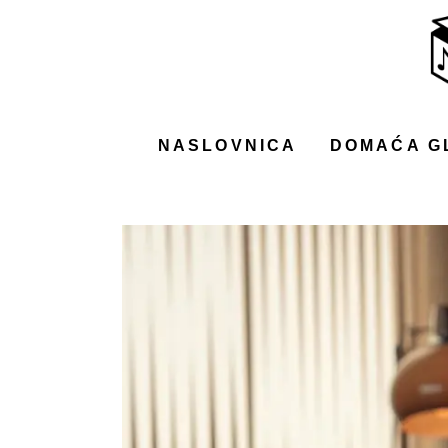
NASLOVNICA
DOMAĆA GLAZBA
STRANA GLAZBA
NASLOVNICA
DOMAĆA G
FILM
MUSIC BOX