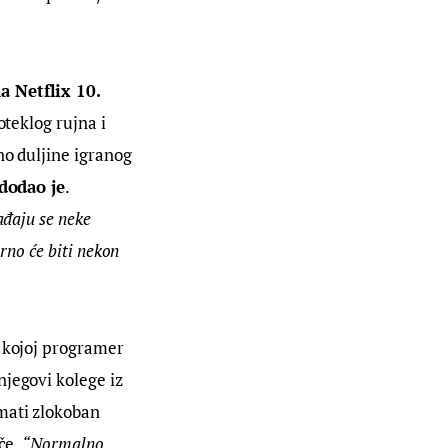
a Netflix 10. 
oteklog rujna i 
vno duljine igranog 
dodao je
. 
ađaju se neke 
rno će biti nekon 
u kojoj programer 
jegovi kolege iz 
mati zlokoban 
če. 
“Normalno, 