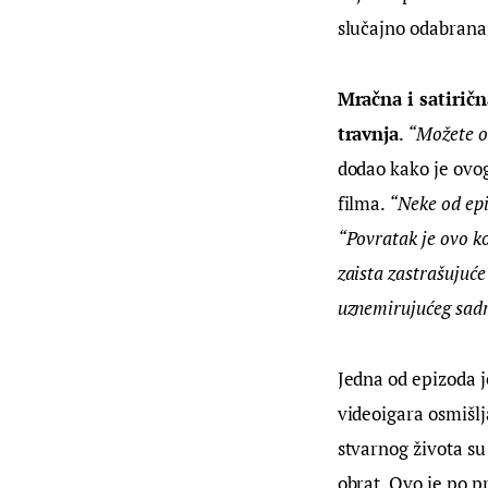
slučajno odabrana t
Mračna i satiričn
travnja
. 
“Možete oč
dodao kako je ovog
filma. 
“Neke od epi
“Povratak je ovo ko
zaista zastrašujuće
uznemirujućeg sadr
Jedna od epizoda j
videoigara osmišlj
stvarnog života su
obrat. Ovo je po pr