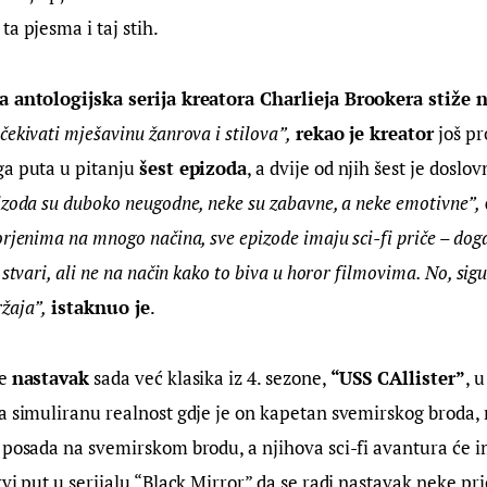
a pjesma i taj stih.
a antologijska serija kreatora Charlieja Brookera stiže n
ekivati mješavinu žanrova i stilova”,
rekao je kreator
 još pr
a puta u pitanju 
šest epizoda
, a dvije od njih šest je doslo
zoda su duboko neugodne, neke su zabavne, a neke emotivne”,
rjenima na mnogo načina, sve epizode imaju sci-fi priče – dog
 stvari, ali ne na način kako to biva u horor filmovima. No, sigu
žaja”,
istaknuo je
.
e 
nastavak
 sada već klasika iz 4. sezone, 
“USS CAllister”
, 
a simuliranu realnost gdje je on kapetan svemirskog broda, n
 posada na svemirskom brodu, a njihova sci-fi avantura će i
vi put u serijalu “Black Mirror” da se radi nastavak neke pri