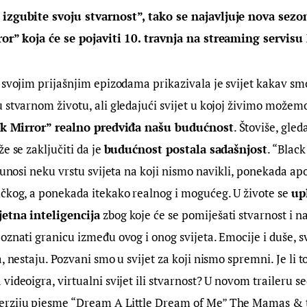
 izgubite svoju stvarnost”, tako se najavljuje nova sez
ror” koja će se pojaviti 10. travnja na streaming servisu 
 svojim prijašnjim epizodama prikazivala je svijet kakav smo 
 stvarnom životu, ali gledajući svijet u kojoj živimo možem
k Mirror” realno predviđa našu budućnost
. Štoviše, gled
e se zaključiti da je 
budućnost postala sadašnjost
. “Black
i unosi neku vrstu svijeta na koji nismo navikli, ponekada apo
čkog, a ponekada itekako realnog i mogućeg. U živote se 
up
etna inteligencija
 zbog koje će se pomiješati stvarnost i n
oznati granicu između ovog i onog svijeta. Emocije i duše, sv
, nestaju. Pozvani smo u svijet za koji nismo spremni. Je li to s
videoigra, virtualni svijet ili stvarnost? U novom traileru 
rziju pjesme “Dream A Little Dream of Me” The Mamas & t