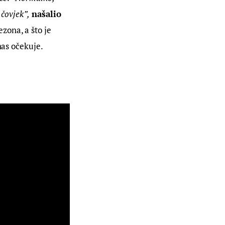
 čovjek”,
našalio 
zona, a što je 
nas očekuje.