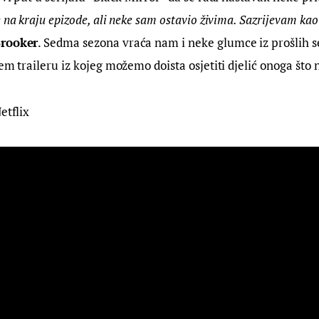
 na kraju epizode, ali neke sam ostavio živima. Sazrijevam kao
Brooker
. Sedma sezona vraća nam i neke glumce iz prošlih se
jem traileru iz kojeg možemo doista osjetiti djelić onoga što 
etflix