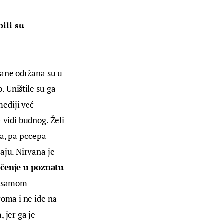
ili su 
vane održana su u 
. Uništile su ga 
ediji već 
 vidi budnog. Želi 
ma, pa pocepa 
aju. Nirvana je 
ečenje u poznatu 
a samom 
roma i ne ide na 
 jer ga je 