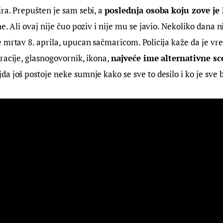
ra. Prepušten je sam sebi, a 
poslednja osoba koju zove je
e. Ali ovaj nije čuo poziv i nije mu se javio. Nekoliko dana n
 mrtav 8. aprila, upucan sačmaricom. Policija kaže da je vrem
racije, glasnogovornik, ikona, 
najveće ime alternativne sc
ljda još postoje neke sumnje kako se sve to desilo i ko je sve