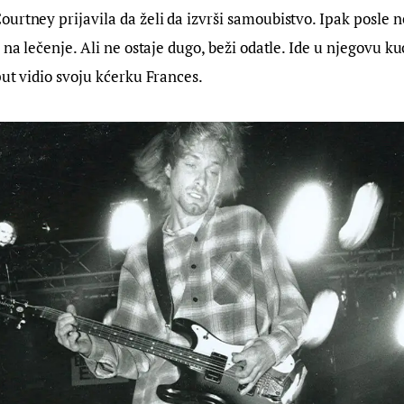
urtney prijavila da želi da izvrši samoubistvo. Ipak posle n
 na lečenje. Ali ne ostaje dugo, beži odatle. Ide u njegovu kuc
ut vidio svoju kćerku Frances.