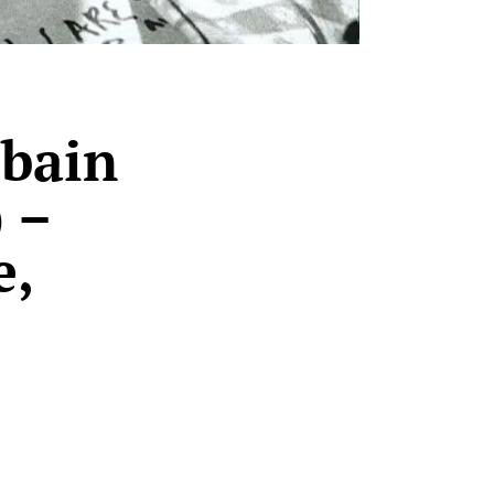
bain
) –
e,