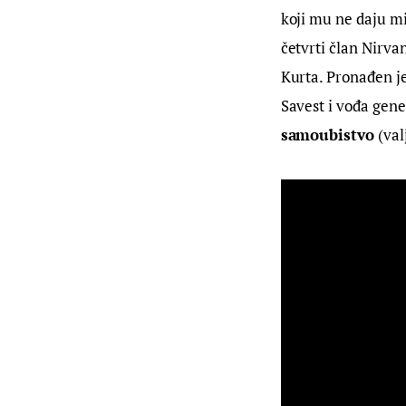
koji mu ne daju mi
četvrti član Nirvan
Kurta. Pronađen je
Savest i vođa gene
samoubistvo
 (va