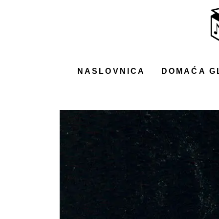
NASLOVNICA
DOMAĆA GLAZBA
STRANA GLAZBA
NASLOVNICA
DOMAĆA G
FILM
MUSIC BOX