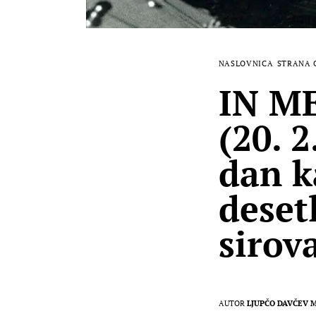
NASLOVNICA
STRANA 
IN M
(20. 2
dan k
deset
sirov
AUTOR
LJUPČO DAVČEV 