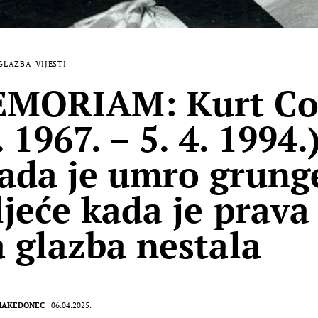
GLAZBA
VIJESTI
EMORIAM: Kurt Co
. 1967. – 5. 4. 1994.
ada je umro grung
ljeće kada je prava
a glazba nestala
MAKEDONEC
06.04.2025.