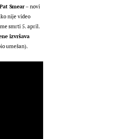
 Pat Smear
 – novi 
iko nije video 
e smrti 5. april. 
ene izvršava 
 bio umešan).