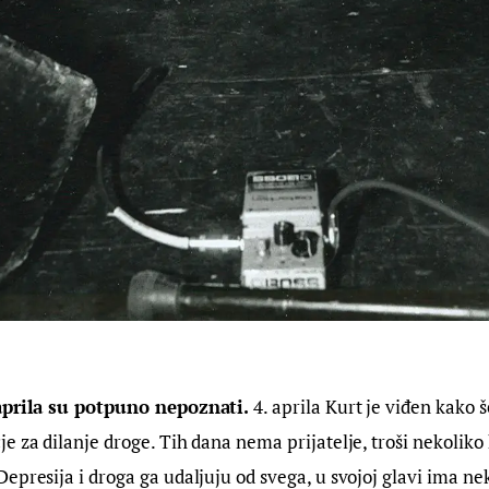
 aprila su potpuno nepoznati.
 4. aprila Kurt je viđen kako 
e za dilanje droge. Tih dana nema prijatelje, troši nekoliko 
epresija i droga ga udaljuju od svega, u svojoj glavi ima ne