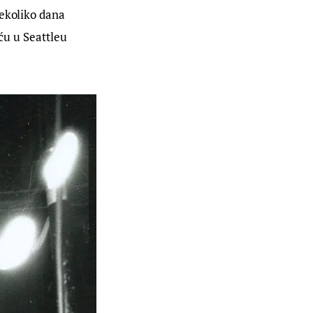
ekoliko dana 
́u u Seattleu 