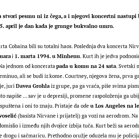
 stvori pesmu ni iz čega, a i njegovi koncertni nastupi b
5. april je dan kada je grunge bukvalno umro. 
rta Cobaina bili su totalni haos. Poslednja dva koncerta Nir
ruara
 i 
1. marta 1994. u Minhenu
. Kurt ih je jedva podnosio
 Na jednom od koncerata 
pada u komu na 24 sata
. Svetski m
reminuo, ali se budi iz kome. Courtney, njegova žena, prva ga
e, juri 
Davea Grohla
 iz grupe, pa ga vraća, piše svima pis
to napiše … sav je u depresiji, promene raspoloženja ga ubij
puštena i oni to znaju. Pristaje da ode 
u Los Angeles na l
oselić
 (basista Nirvane i prijatelj) ga vozi na aerodrom. N
mislio i između njih dvojice izbija tuča. Kurt beži sa aerod
e drogu i sačmaricu. Prethodno oružje oduzela mu je policija,