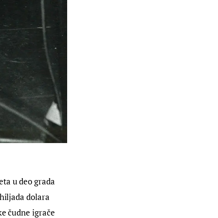
šeta u deo grada 
hiljada dolara 
ke čudne igrače 