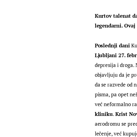
Kurtov talenat da
legendarni. Ovaj 
Poslednji dani
 Ku
Ljubljani 27. feb
depresija i droga.
objavljuju da je p
da se razvede od nj
pisma, pa opet neš
već neformalno ras
kliniku
. 
Krist Nov
aerodromu se predo
lečenje, već kupuj