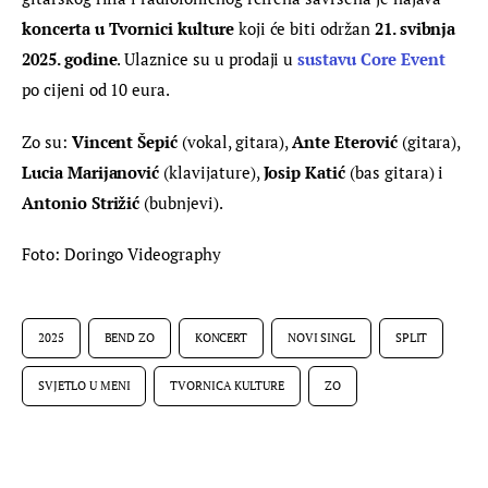
koncerta u Tvornici kulture
 koji će biti održan 
21. svibnja 
2025. godine
. Ulaznice su u prodaji u 
sustavu Core Event
po cijeni od 10 eura. 
Zo su: 
Vincent Šepić
 (vokal, gitara), 
Ante Eterović
 (gitara), 
Lucia Marijanović
 (klavijature), 
Josip Katić
 (bas gitara) i 
Antonio Strižić
 (bubnjevi).
Foto: Doringo Videography
2025
BEND ZO
KONCERT
NOVI SINGL
SPLIT
SVJETLO U MENI
TVORNICA KULTURE
ZO