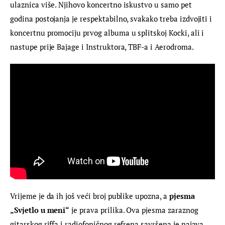
ulaznica više. Njihovo koncertno iskustvo u samo pet 
godina postojanja je respektabilno, svakako treba izdvojiti i 
koncertnu promociju prvog albuma u splitskoj Kocki, ali i 
nastupe prije Bajage i Instruktora, TBF-a i Aerodroma. 
Vrijeme je da ih još veći broj publike upozna, a 
pjesma 
„Svjetlo u meni“
 je prava prilika. Ova pjesma zaraznog 
gitarskog riffa i radiofoničnog refrena savršena je najava 