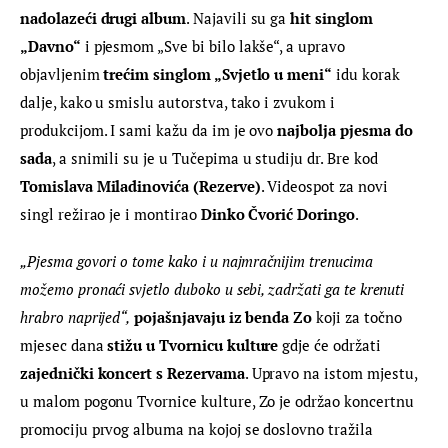
nadolazeći drugi album
. Najavili su ga 
hit singlom 
„Davno“
 i pjesmom „Sve bi bilo lakše“, a upravo 
objavljenim 
trećim singlom „Svjetlo u meni“
 idu korak 
dalje, kako u smislu autorstva, tako i zvukom i 
produkcijom. I sami kažu da im je ovo 
najbolja pjesma do 
sada
, a snimili su je u Tučepima u studiju dr. Bre kod 
Tomislava Miladinovića (Rezerve)
. Videospot za novi 
singl režirao je i montirao 
Dinko Čvorić Doringo
.
„Pjesma govori o tome kako i u najmračnijim trenucima 
možemo pronaći svjetlo duboko u sebi, zadržati ga te krenuti 
hrabro naprijed“,
pojašnjavaju iz benda Zo
 koji za točno 
mjesec dana 
stižu u Tvornicu kulture
 gdje će održati 
zajednički koncert s Rezervama
. Upravo na istom mjestu, 
u malom pogonu Tvornice kulture, Zo je održao koncertnu 
promociju prvog albuma na kojoj se doslovno tražila 