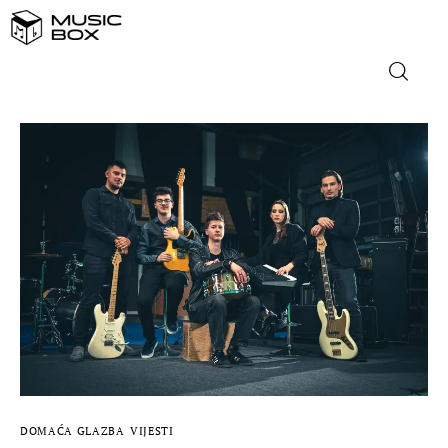
NASLOVNICA
DOMAĆA GLAZBA
STRANA GLAZBA
FILM
MUSIC BOX
DOMAĆA GLAZBA
VIJESTI